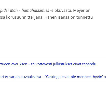
Spider Man – hämähäkkimies
-elokuvasta. Meyer on
ssa korusuunnittelijana. Hänen isänsä on tunnettu
rtueen avauksen – toivottavasti julkistukset eivät tapahdu
i tv-sarjan kuvauksissa – ”Castingit eivät ole menneet hyvin”