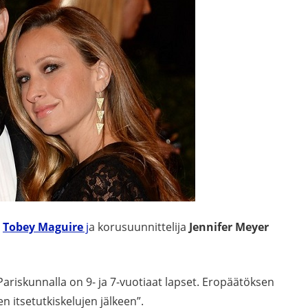
ä
Tobey Maguire
j
a korusuunnittelija
Jennifer Meyer
Pariskunnalla on 9- ja 7-vuotiaat lapset. Eropäätöksen
n itsetutkiskelujen jälkeen”.