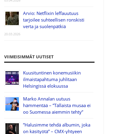
03.04.2026
Arvio: Netflixin leffauutuus
tarjoilee suhteellisen ronskisti
verta ja suolenpätkiä
20.03.2026
VIIMEISIMMÄT UUTISET
Kuusituntinen konemusiikin
ilmaistapahtuma juhlitaan
Helsingissä elokuussa
Marko Annalan uutuus
hämmentää – ”Tällaista musaa ei
oo Suomessa aiemmin tehty”
”Halusimme tehdä albumin, joka
on käsityötä” – CMX-yhtyeen