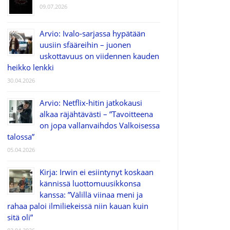
09.07.2026
Arvio: Ivalo-sarjassa hypätään
uusiin sfääreihin – juonen
uskottavuus on viidennen kauden
heikko lenkki
30.04.2026
Arvio: Netflix-hitin jatkokausi
alkaa räjähtävästi – ”Tavoitteena
on jopa vallanvaihdos Valkoisessa
talossa”
05.04.2026
Kirja: Irwin ei esiintynyt koskaan
kännissä luottomuusikkonsa
kanssa: ”Välillä viinaa meni ja
rahaa paloi ilmiliekeissä niin kauan kuin
sitä oli”