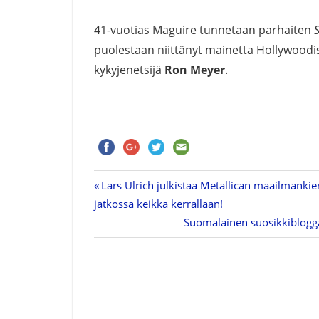
41-vuotias Maguire tunnetaan parhaiten
puolestaan niittänyt mainetta Hollywoodi
kykyjenetsijä
Ron Meyer
.
Previous
Lars Ulrich julkistaa Metallican maailmankie
Artikkelien
jatkossa keikka kerrallaan!
Post:
Next
Suomalainen suosikkibloggar
selaus
Post: