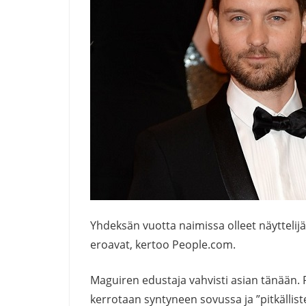
Yhdeksän vuotta naimissa olleet näyttelij
eroavat, kertoo People.com.
Maguiren
edustaja
vahvisti asian tänään. 
kerrotaan syntyneen sovussa ja ”pitkälliste