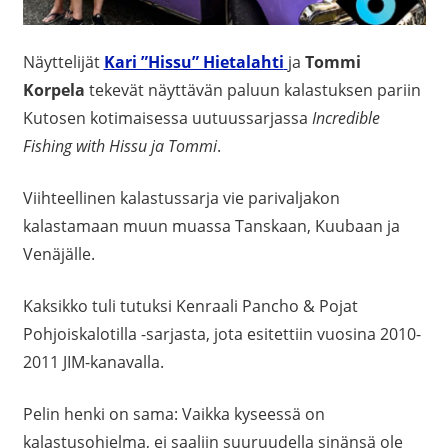
Näyttelijät
Kari ”Hissu” Hietalahti
ja
Tommi
Korpela
tekevät näyttävän paluun kalastuksen pariin
Kutosen kotimaisessa uutuussarjassa
Incredible
Fishing with Hissu ja Tommi
.
Viihteellinen kalastussarja vie parivaljakon
kalastamaan muun muassa Tanskaan, Kuubaan ja
Venäjälle.
Kaksikko tuli tutuksi
Kenraali Pancho
& Pojat
Pohjoiskalotilla -sarjasta, jota esitettiin vuosina 2010-
2011 JIM-kanavalla.
Pelin henki on sama: Vaikka kyseessä on
kalastusohjelma, ei saaliin suuruudella sinänsä ole