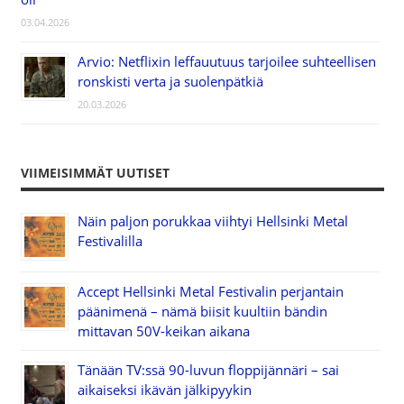
03.04.2026
Arvio: Netflixin leffauutuus tarjoilee suhteellisen
ronskisti verta ja suolenpätkiä
20.03.2026
VIIMEISIMMÄT UUTISET
Näin paljon porukkaa viihtyi Hellsinki Metal
Festivalilla
Accept Hellsinki Metal Festivalin perjantain
päänimenä – nämä biisit kuultiin bändin
mittavan 50V-keikan aikana
Tänään TV:ssä 90-luvun floppijännäri – sai
aikaiseksi ikävän jälkipyykin