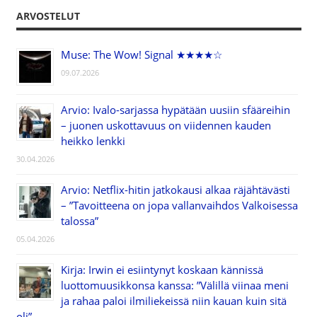
ARVOSTELUT
Muse: The Wow! Signal ★★★★☆
09.07.2026
Arvio: Ivalo-sarjassa hypätään uusiin sfääreihin
– juonen uskottavuus on viidennen kauden
heikko lenkki
30.04.2026
Arvio: Netflix-hitin jatkokausi alkaa räjähtävästi
– ”Tavoitteena on jopa vallanvaihdos Valkoisessa
talossa”
05.04.2026
Kirja: Irwin ei esiintynyt koskaan kännissä
luottomuusikkonsa kanssa: ”Välillä viinaa meni
ja rahaa paloi ilmiliekeissä niin kauan kuin sitä
oli”