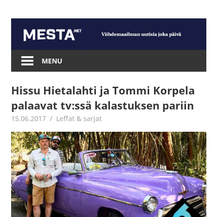
Skip
to
content
Mesta.net
MENU
Hissu Hietalahti ja Tommi Korpela
palaavat tv:ssä kalastuksen pariin
15.06.2017
Jouni Hirn
Leffat & sarjat