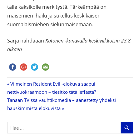
tälle kaksikolle merkitystä. Tärkeämpää on
maisemien ihailu ja sukellus keskikäisen
suomalaismiehen sielunmaisemaan.
Sarja nähdäään
Kutonen -kanavalla keskiviikkoisin 23.8.
alkaen
Previous
Viimeinen Resident Evil -elokuva saapui
Artikkelien
nettivuokraamoon – tiesitkö tätä leffasta?
Post:
Next
Tänään TV:ssä vauhtikomedia – äänestetty yhdeksi
selaus
Post:
hauskimmista elokuvista