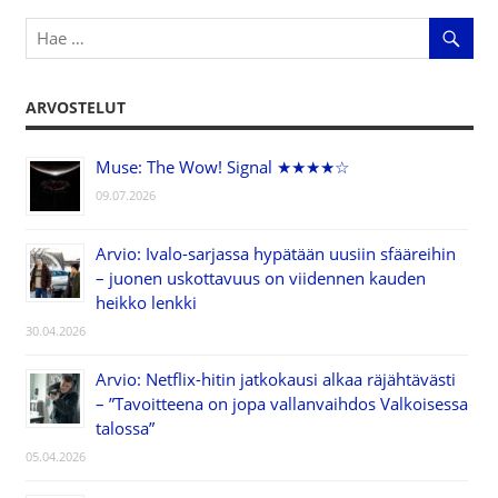
ARVOSTELUT
Muse: The Wow! Signal ★★★★☆
09.07.2026
Arvio: Ivalo-sarjassa hypätään uusiin sfääreihin
– juonen uskottavuus on viidennen kauden
heikko lenkki
30.04.2026
Arvio: Netflix-hitin jatkokausi alkaa räjähtävästi
– ”Tavoitteena on jopa vallanvaihdos Valkoisessa
talossa”
05.04.2026