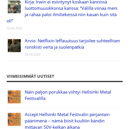
Kirja: Irwin ei esiintynyt koskaan kännissä
luottomuusikkonsa kanssa: ”Välillä viinaa meni
ja rahaa paloi ilmiliekeissä niin kauan kuin sitä
oli”
03.04.2026
Arvio: Netflixin leffauutuus tarjoilee suhteellisen
ronskisti verta ja suolenpätkiä
20.03.2026
VIIMEISIMMÄT UUTISET
Näin paljon porukkaa viihtyi Hellsinki Metal
Festivalilla
Accept Hellsinki Metal Festivalin perjantain
päänimenä – nämä biisit kuultiin bändin
mittavan 50V-keikan aikana