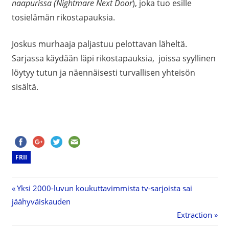
naapurissa (Nightmare Next Door
), joka tuo esille
tosielämän rikostapauksia.
Joskus murhaaja paljastuu pelottavan läheltä.
Sarjassa käydään läpi rikostapauksia, joissa syyllinen
löytyy tutun ja näennäisesti turvallisen yhteisön
sisältä.
FRII
Previous
Yksi 2000-luvun koukuttavimmista tv-sarjoista sai
Artikkelien
jäähyväiskauden
Post:
Next
Extraction
selaus
Post: