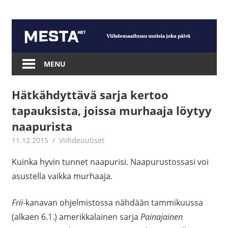
Skip
to
content
Mesta.net
MENU
Hätkähdyttävä sarja kertoo
tapauksista, joissa murhaaja löytyy
naapurista
11.12.2015
mestanet
Viihdeuutiset
Kuinka hyvin tunnet naapurisi. Naapurustossasi voi
asustella vaikka murhaaja.
Frii
-kanavan ohjelmistossa nähdään tammikuussa
(alkaen 6.1.) amerikkalainen sarja
Painajainen