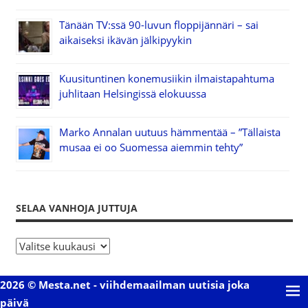
Tänään TV:ssä 90-luvun floppijännäri – sai
aikaiseksi ikävän jälkipyykin
Kuusituntinen konemusiikin ilmaistapahtuma
juhlitaan Helsingissä elokuussa
Marko Annalan uutuus hämmentää – ”Tällaista
musaa ei oo Suomessa aiemmin tehty”
SELAA VANHOJA JUTTUJA
S
e
l
2026 © Mesta.net - viihdemaailman uutisia joka
a
päivä