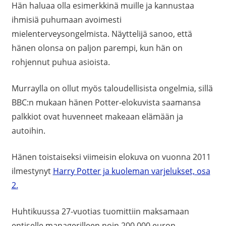
Hän haluaa olla esimerkkinä muille ja kannustaa
ihmisiä puhumaan avoimesti
mielenterveysongelmista. Näyttelijä sanoo, että
hänen olonsa on paljon parempi, kun hän on
rohjennut puhua asioista.
Murraylla on ollut myös taloudellisista ongelmia, sillä
BBC:n mukaan hänen Potter-elokuvista saamansa
palkkiot ovat huvenneet makeaan elämään ja
autoihin.
Hänen toistaiseksi viimeisin elokuva on vuonna 2011
ilmestynyt
Harry Potter ja kuoleman varjelukset, osa
2.
Huhtikuussa 27-vuotias tuomittiin maksamaan
entiselle managerilleen noin 200 000 euron