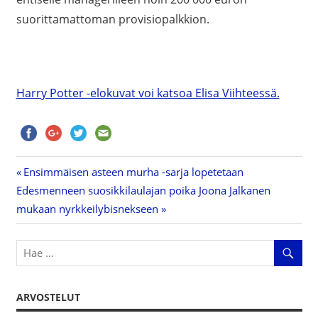
suorittamattoman provisiopalkkion.
Harry Potter -elokuvat voi katsoa Elisa Viihteessä.
Previous
Ensimmäisen asteen murha -sarja lopetetaan
Artikkelien
Next
Edesmenneen suosikkilaulajan poika Joona Jalkanen
Post:
Post:
mukaan nyrkkeilybisnekseen
selaus
ARVOSTELUT