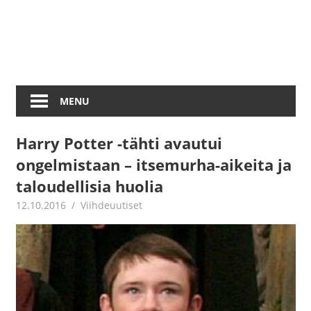
MENU
Harry Potter -tähti avautui
ongelmistaan – itsemurha-aikeita ja
taloudellisia huolia
12.10.2016
Jouni Hirn
Viihdeuutiset