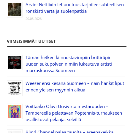
Arvio: Netflixin leffauutuus tarjoilee suhteellisen
ronskisti verta ja suolenpätkiä
20.03.2026
VIIMEISIMMÄT UUTISET
Tämän hetken kiinnostavimpiin brittiräpin
uuden sukupolven nimiin lukeutuva artisti
marraskuussa Suomeen
Weezer ensi kesänä Suomeen – näin hankit liput
ennen yleisen myynnin alkua
Voittaako Olavi Uusivirta mestaruuden –
Tampereella pelattavan Poptennis-turnaukseen
osallistuvat pelaajat selvillä
Blind Channel palaa tauolta – areenakeikka