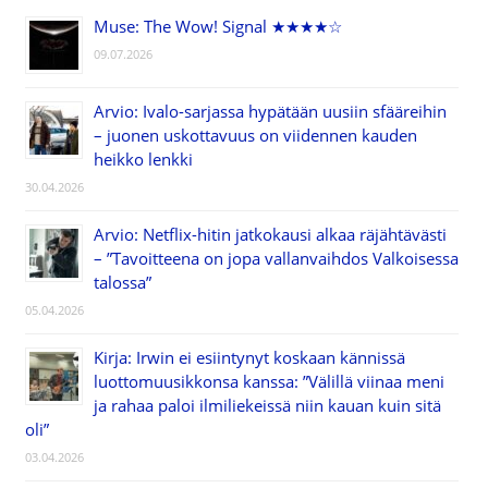
Muse: The Wow! Signal ★★★★☆
09.07.2026
Arvio: Ivalo-sarjassa hypätään uusiin sfääreihin
– juonen uskottavuus on viidennen kauden
heikko lenkki
30.04.2026
Arvio: Netflix-hitin jatkokausi alkaa räjähtävästi
– ”Tavoitteena on jopa vallanvaihdos Valkoisessa
talossa”
05.04.2026
Kirja: Irwin ei esiintynyt koskaan kännissä
luottomuusikkonsa kanssa: ”Välillä viinaa meni
ja rahaa paloi ilmiliekeissä niin kauan kuin sitä
oli”
03.04.2026