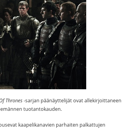
Of Thrones
-sarjan päänäyttelijät ovat allekirjoittaneen
tsemännen tuotantokauden.
usevat kaapelikanavien parhaiten palkattujen