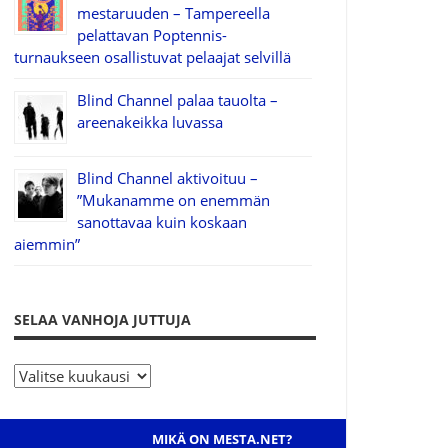
mestaruuden – Tampereella
pelattavan Poptennis-
turnaukseen osallistuvat pelaajat selvillä
Blind Channel palaa tauolta –
areenakeikka luvassa
Blind Channel aktivoituu –
”Mukanamme on enemmän
sanottavaa kuin koskaan
aiemmin”
SELAA VANHOJA JUTTUJA
S
e
l
MIKÄ ON MESTA.NET?