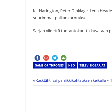
Kit Harington, Peter Dinklage, Lena Headey
suurimmat palkankorotukset.
Sarjan viidettä tuotantokautta kuvataan p
GAME OF THRONES
HBO
TELEVISIOSARJAT
Previous
Rocktähti sai paniikkikohtauksen keikalla – "
Artikkelien
Post:
selaus