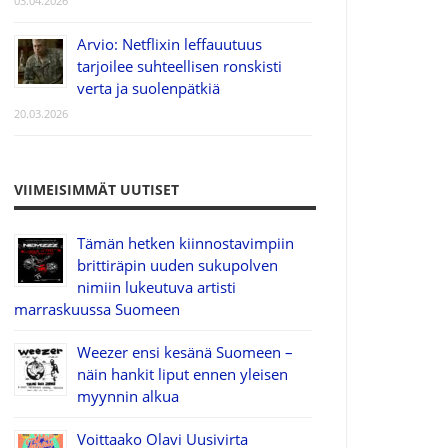
03.04.2026
Arvio: Netflixin leffauutuus
tarjoilee suhteellisen ronskisti
verta ja suolenpätkiä
20.03.2026
VIIMEISIMMÄT UUTISET
Tämän hetken kiinnostavimpiin
brittiräpin uuden sukupolven
nimiin lukeutuva artisti
marraskuussa Suomeen
Weezer ensi kesänä Suomeen –
näin hankit liput ennen yleisen
myynnin alkua
Voittaako Olavi Uusivirta