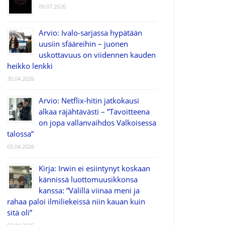
09.07.2026
Arvio: Ivalo-sarjassa hypätään
uusiin sfääreihin – juonen
uskottavuus on viidennen kauden
heikko lenkki
30.04.2026
Arvio: Netflix-hitin jatkokausi
alkaa räjähtävästi – ”Tavoitteena
on jopa vallanvaihdos Valkoisessa
talossa”
05.04.2026
Kirja: Irwin ei esiintynyt koskaan
kännissä luottomuusikkonsa
kanssa: ”Välillä viinaa meni ja
rahaa paloi ilmiliekeissä niin kauan kuin
sitä oli”