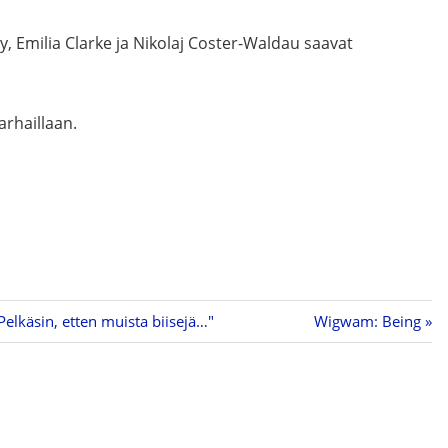
, Emilia Clarke ja Nikolaj Coster-Waldau saavat
arhaillaan.
Pelkäsin, etten muista biisejä…"
Next
Wigwam: Being
Post: