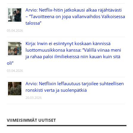
Arvio: Netflix-hitin jatkokausi alkaa räjähtävästi
– ”Tavoitteena on jopa vallanvaihdos Valkoisessa
talossa”
05.04.2026
Kirja: Irwin ei esiintynyt koskaan kännissä
luottomuusikkonsa kanssa: ”Välillä viinaa meni
ja rahaa paloi ilmiliekeissä niin kauan kuin sitä
oli”
03.04.2026
Arvio: Netflixin leffauutuus tarjoilee suhteellisen
ronskisti verta ja suolenpätkiä
20.03.2026
VIIMEISIMMÄT UUTISET