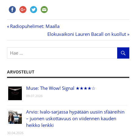
Previous
Radiopuhelimet: Maalla
Artikkelien
Post:
Next
Elokuvaikoni Lauren Bacall on kuollut
Post:
selaus
ARVOSTELUT
Muse: The Wow! Signal ★★★★☆
09.07.2026
Arvio: Ivalo-sarjassa hypätään uusiin sfääreihin
– juonen uskottavuus on viidennen kauden
heikko lenkki
30.04.2026