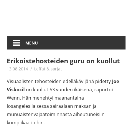
MENU
Erikoistehosteiden guru on kuollut
13.08.2014
mestanet
Leffat & sarjat
Visuaalisten tehosteiden edelläkävijänä pidetty
Joe
Viskocil
on kuollut 63 vuoden ikäisenä, raportoi
Wenn. Hän menehtyi maanantaina
losangelesilaisessa sairaalaan maksan ja
munuaistenvajaatoiminnasta aiheutuneisiin
komplikaatioihin.