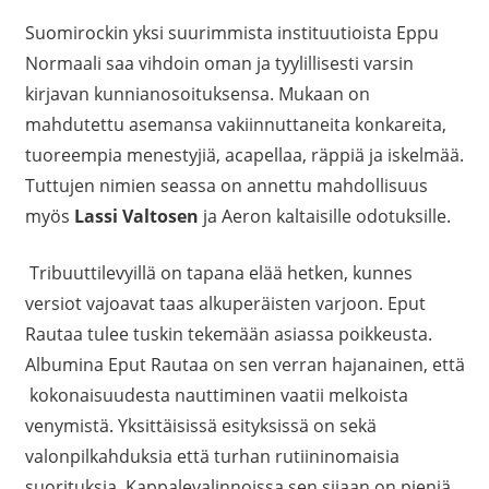
Suomirockin yksi suurimmista instituutioista Eppu
Normaali saa vihdoin oman ja tyylillisesti varsin
kirjavan kunnianosoituksensa. Mukaan on
mahdutettu asemansa vakiinnuttaneita konkareita,
tuoreempia menestyjiä, acapellaa, räppiä ja iskelmää.
Tuttujen nimien seassa on annettu mahdollisuus
myös
Lassi Valtosen
ja Aeron kaltaisille odotuksille.
Tribuuttilevyillä on tapana elää hetken, kunnes
versiot vajoavat taas alkuperäisten varjoon.
Eput
Rautaa tulee tuskin tekemään asiassa poikkeusta.
Albumina
Eput
Rautaa on sen verran hajanainen, että
kokonaisuudesta nauttiminen vaatii melkoista
venymistä. Yksittäisissä esityksissä on sekä
valonpilkahduksia että turhan rutiininomaisia
suorituksia. Kappalevalinnoissa sen sijaan on pieniä