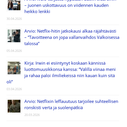
– juonen uskottavuus on viidennen kauden
heikko lenkki
30.04.2026
Arvio: Netflix-hitin jatkokausi alkaa räjähtävästi
– ”Tavoitteena on jopa vallanvaihdos Valkoisessa
talossa”
05.04.2026
Kirja: Irwin ei esiintynyt koskaan kännissä
luottomuusikkonsa kanssa: ”Välillä viinaa meni
ja rahaa paloi ilmiliekeissä niin kauan kuin sitä
oli”
03.04.2026
Arvio: Netflixin leffauutuus tarjoilee suhteellisen
ronskisti verta ja suolenpätkiä
20.03.2026