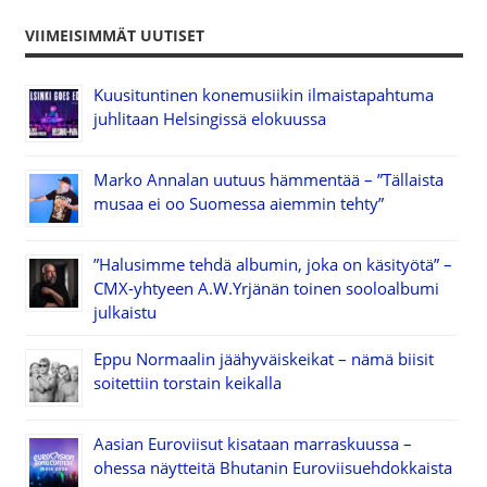
VIIMEISIMMÄT UUTISET
Kuusituntinen konemusiikin ilmaistapahtuma
juhlitaan Helsingissä elokuussa
Marko Annalan uutuus hämmentää – ”Tällaista
musaa ei oo Suomessa aiemmin tehty”
”Halusimme tehdä albumin, joka on käsityötä” –
CMX-yhtyeen A.W.Yrjänän toinen sooloalbumi
julkaistu
Eppu Normaalin jäähyväiskeikat – nämä biisit
soitettiin torstain keikalla
Aasian Euroviisut kisataan marraskuussa –
ohessa näytteitä Bhutanin Euroviisuehdokkaista