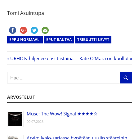
Tomi Asuintupa
EPPU NORMAALI
EPUT RAUTAA
TRIBUUTTI-LEVYT
Previous
URHOtv hiljenee ensi tiistaina
Next
Kate O'Mara on kuollut
Artikkelien
Post:
Post:
selaus
ARVOSTELUT
Muse: The Wow! Signal ★★★★☆
09.07.2026
Arvio: Ivalo-sarjassa hypätään uusiin sfääreihin