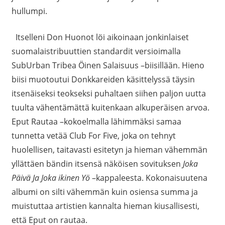
hullumpi.
Itselleni Don Huonot löi aikoinaan jonkinlaiset
suomalaistribuuttien standardit versioimalla
SubUrban Tribea Öinen Salaisuus –biisillään. Hieno
biisi muotoutui Donkkareiden käsittelyssä täysin
itsenäiseksi teokseksi puhaltaen siihen paljon uutta
tuulta vähentämättä kuitenkaan alkuperäisen arvoa.
Eput
Rautaa –kokoelmalla lähimmäksi samaa
tunnetta vetää Club For Five, joka on tehnyt
huolellisen, taitavasti esitetyn ja hieman vähemmän
yllättäen bändin itsensä näköisen sovituksen
Joka
Päivä Ja Joka ikinen Yö
–kappaleesta. Kokonaisuutena
albumi on silti vähemmän kuin osiensa summa ja
muistuttaa artistien kannalta hieman kiusallisesti,
että
Eput
on rautaa.