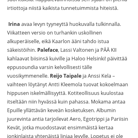
irtiottoja niistä kaikista tunnetuimmista hiteistä.
Irina
avaa levyn tyyneyttä huokuvalla tulkinnalla.
Viikatteen versio on turhankin uskollinen
alkuperäiselle, eikä Kaarlon ääni tahdo istua
säkeistöihin.
Paleface
, Lassi Valtonen ja PÄÄ KII
kahlaavat biisinsä kuiville ja Haloo Helsinki! päivittää
eppusoundia varsin kelvollisesti tälle
vuosikymmenelle.
Reijo Taipale
ja Anssi Kela –
vaihteen löytänyt Antti Kleemola tuovat kokoelmaan
hippusen iskelmällisyyttä. Kotiteollisuus kuulostaa
itseltään niin hyvässä kuin pahassa. Mokama antaa
Epuille yllättävän keveän kosketuksen. Albumin
juurevinta antia tarjoilevat Aero, Egotrippi ja Pariisin
Kevät, jotka muodostavat ensimmäistä kertaa
jonkinlaista yhtenäistä linjaa levylle. Lopetus ei ole