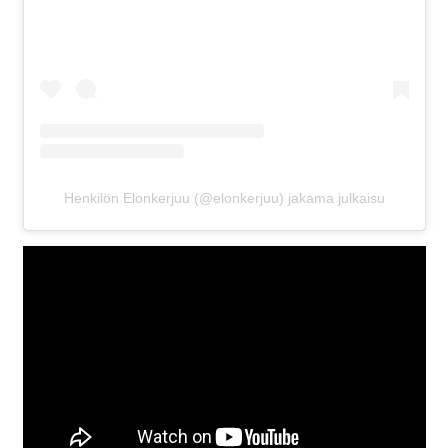
Henkilön Elonkerjuu (@elonkerjuu) jakama julkaisu