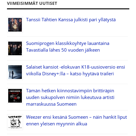
VIIMEISIMMÄT UUTISET
Tanssii Tähtien Kanssa julkisti pari yllätystä
Suomiprogen klassikkoyhtye lauantaina
Tavastialla lähes 50 vuoden jälkeen
Salaiset kansiot -elokuvan K18-uusioversio ensi
viikolla Disney+:lla – katso hyytävä traileri
Tämän hetken kiinnostavimpiin brittiräpin
uuden sukupolven nimiin lukeutuva artisti
marraskuussa Suomeen
Weezer ensi kesänä Suomeen – näin hankit liput
ennen yleisen myynnin alkua