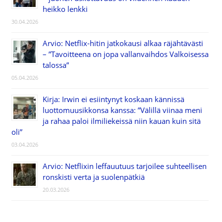
heikko lenkki
30.04.2026
Arvio: Netflix-hitin jatkokausi alkaa räjähtävästi
– ”Tavoitteena on jopa vallanvaihdos Valkoisessa
talossa”
05.04.2026
Kirja: Irwin ei esiintynyt koskaan kännissä
luottomuusikkonsa kanssa: ”Välillä viinaa meni
ja rahaa paloi ilmiliekeissä niin kauan kuin sitä
oli”
03.04.2026
Arvio: Netflixin leffauutuus tarjoilee suhteellisen
ronskisti verta ja suolenpätkiä
20.03.2026