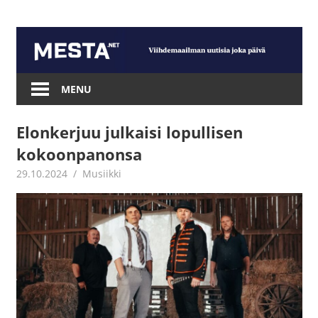
Skip
to
content
Mesta.net
MENU
Elonkerjuu julkaisi lopullisen
kokoonpanonsa
29.10.2024
Jouni Hirn
Musiikki