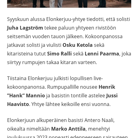
Syyskuun alussa Elonkerjuu-yhtye tiedotti, että solisti
Juha Lagström
tekee paluun yhtyeen rivistöön
seitsemän vuoden tauon jälkeen. Kokoonpanossa
jatkavat solisti ja viulisti
Osku Ketola
sekä
kitaristeina tutut
Simo Ralli
sekä
Lenni Paarma
, joka
siirtyy rumpujen takaa kitaran varteen.
Tiistaina Elonkerjuu julkisti lopullisen live-
kokoonpanonsa. Rumpupallille nousee
Henrik
”Hank” Mannio
ja basistin tontille astelee
Jussi
Haavisto
. Yhtye lähtee keikoille ensi vuonna.
Elonkerjuun alkuperäinen basisti Antero Naali,
oikealta nimeltään
Marko Anttila
, menehtyi
joulukuussa 2023 nopeasti edenneeseen sairauteen.