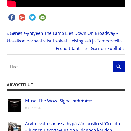
Previous
Genesis-yhtyeen The Lamb Lies Down On Broadway -
Artikkelien
klassikon parhaat viisut soivat Helsingissä ja Tampereella
Post:
Next
Frendit-tähti Teri Garr on kuollut
selaus
Post:
ARVOSTELUT
Muse: The Wow! Signal ★★★★☆
09.07.2026
Arvio: Ivalo-sarjassa hypätään uusiin sfääreihin
– juonen uskottavuus on viidennen kauden