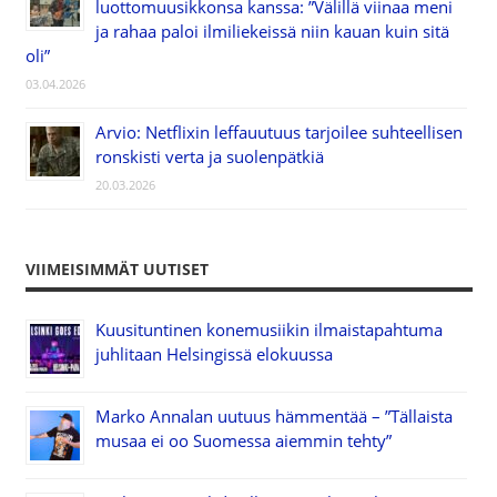
luottomuusikkonsa kanssa: ”Välillä viinaa meni
ja rahaa paloi ilmiliekeissä niin kauan kuin sitä
oli”
03.04.2026
Arvio: Netflixin leffauutuus tarjoilee suhteellisen
ronskisti verta ja suolenpätkiä
20.03.2026
VIIMEISIMMÄT UUTISET
Kuusituntinen konemusiikin ilmaistapahtuma
juhlitaan Helsingissä elokuussa
Marko Annalan uutuus hämmentää – ”Tällaista
musaa ei oo Suomessa aiemmin tehty”