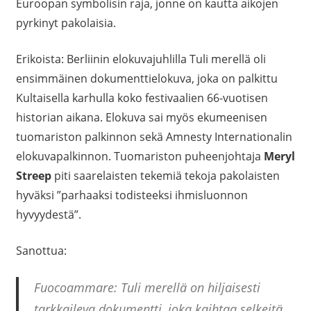
Euroopan symbolisin raja, jonne on kautta aikojen
pyrkinyt pakolaisia.
Erikoista: Berliinin elokuvajuhlilla Tuli merellä oli
ensimmäinen dokumenttielokuva, joka on palkittu
Kultaisella karhulla koko festivaalien 66-vuotisen
historian aikana. Elokuva sai myös ekumeenisen
tuomariston palkinnon sekä Amnesty Internationalin
elokuvapalkinnon. Tuomariston puheenjohtaja
Meryl
Streep
piti saarelaisten tekemiä tekoja pakolaisten
hyväksi ”parhaaksi todisteeksi ihmisluonnon
hyvyydestä”.
Sanottua:
Fuocoammare: Tuli merellä on hiljaisesti
tarkkaileva dokumentti, joka kaihtaa selkeitä