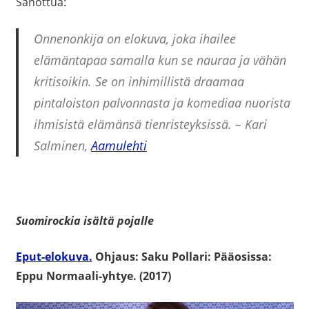
Sanottua:
Onnenonkija
on elokuva, joka ihailee
elämäntapaa samalla kun se nauraa ja vähän
kritisoikin. Se on inhimillistä draamaa
pintaloiston palvonnasta ja komediaa nuorista
ihmisistä elämänsä tienristeyksissä. – Kari
Salminen,
Aamulehti
Suomirockia isältä pojalle
Eput-elokuva.
Ohjaus: Saku Pollari: Pääosissa:
Eppu Normaali-yhtye. (2017)