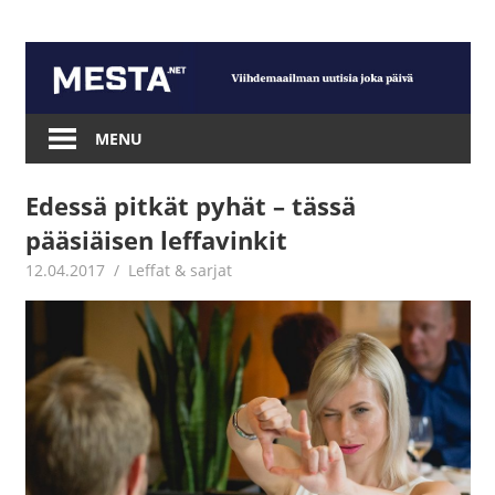
Skip
to
content
Mesta.net
MENU
Edessä pitkät pyhät – tässä
pääsiäisen leffavinkit
12.04.2017
Jouni Hirn
Leffat & sarjat