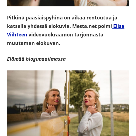
Pitkinä pääsiäispyhinä on aikaa rentoutua ja
katsella yhdessä elokuvia. Mesta.net poimi
Elisa
Viihteen
videovuokraamon tarjonnasta
muutaman elokuvan.
Elämää blogimaailmassa