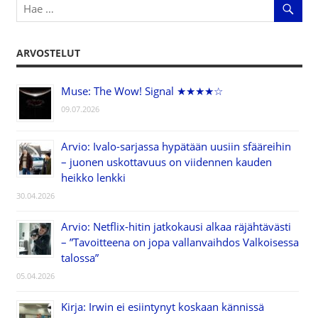
ARVOSTELUT
Muse: The Wow! Signal ★★★★☆
09.07.2026
Arvio: Ivalo-sarjassa hypätään uusiin sfääreihin
– juonen uskottavuus on viidennen kauden
heikko lenkki
30.04.2026
Arvio: Netflix-hitin jatkokausi alkaa räjähtävästi
– ”Tavoitteena on jopa vallanvaihdos Valkoisessa
talossa”
05.04.2026
Kirja: Irwin ei esiintynyt koskaan kännissä