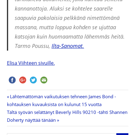
kannanottoja. Aluksi se kohtelee saarelle
saapuvia pakolaisia pelkkänä nimettömänä
massana, mutta loppua kohden se ujuttaa
katsojan kuin huomaamatta lähemmäs heitä.
Tarmo Poussu,
Ilta-Sanomat.
Elisa Viihteen sivuille.
Previous
Lähtemättömän vaikutuksen tehneen James Bond -
Artikkelien
kohtauksen kuvauksista on kulunut 15 vuotta
Post:
Next
Tältä syövän selättänyt Beverly Hills 90210 -tähti Shannen
selaus
Post:
Doherty näyttää tänään