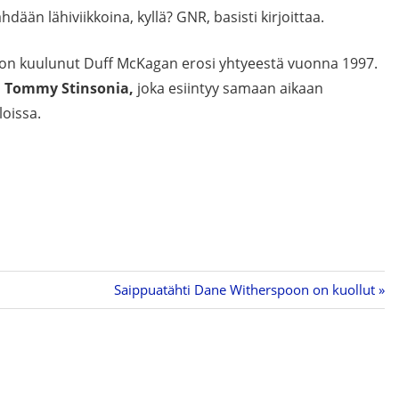
hdään lähiviikkoina, kyllä? GNR, basisti kirjoittaa.
on kuulunut Duff McKagan erosi yhtyeestä vuonna 1997.
i
Tommy Stinsonia,
joka esiintyy samaan aikaan
oissa.
Next
Saippuatähti Dane Witherspoon on kuollut
Post: