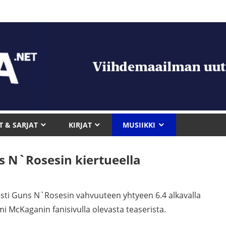
T & SARJAT
KIRJAT
MUSIIKKI
s N`Rosesin kiertueella
sesti Guns N`Rosesin vahvuuteen yhtyeen 6.4 alkavalla
mi McKaganin fanisivulla olevasta teaserista.