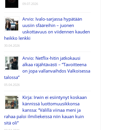
09.07.2026
Arvio: Ivalo-sarjassa hypätään
uusiin sfääreihin – juonen
uskottavuus on viidennen kauden
heikko lenkki
30.04.2026
Arvio: Netflix-hitin jatkokausi
alkaa räjähtävästi – ”Tavoitteena
on jopa vallanvaihdos Valkoisessa
talossa”
05.04.2026
Kirja: Irwin ei esiintynyt koskaan
kännissä luottomuusikkonsa
kanssa: ”Välillä viinaa meni ja
rahaa paloi ilmiliekeissä niin kauan kuin
sitä oli”