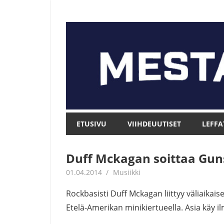
Skip
to
content
Mesta.net
Mesta.net
ETUSIVU
VIIHDEUUTISET
LEFFA
Duff Mckagan soittaa Gun
01.04.2014
mestanet
Musiikki
Rockbasisti Duff Mckagan liittyy väliaikai
Etelä-Amerikan minikiertueella. Asia käy il