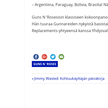
– Argentiina, Paraguay, Bolivia, Brasilia! Nä
Guns N ’Rosesisin klassiseen kokoonpano
Hän tuuraa Gunnareiden nykyistä basista
Replacements-yhtyeensä kanssa Yhdysvall
GUNS N`ROSES
Previous
Jimmy Wasted: Kohtuukäyttäjän päiväkirja
Artikkelien
Post:
selaus