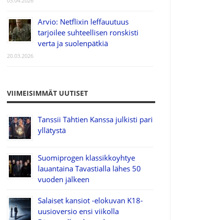
03.04.2026
Arvio: Netflixin leffauutuus
tarjoilee suhteellisen ronskisti
verta ja suolenpätkiä
20.03.2026
VIIMEISIMMÄT UUTISET
Tanssii Tähtien Kanssa julkisti pari
yllätystä
Suomiprogen klassikkoyhtye
lauantaina Tavastialla lähes 50
vuoden jälkeen
Salaiset kansiot -elokuvan K18-
uusioversio ensi viikolla