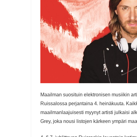
Maailman suosituin elektronisen musiikin art
Ruissalossa perjantaina 4. heinäkuuta.
Kaikk
maailmanlaajuisesti myynyt artist
i julkaisi
al
Grey
, joka nousi listojen kärkeen ympäri ma