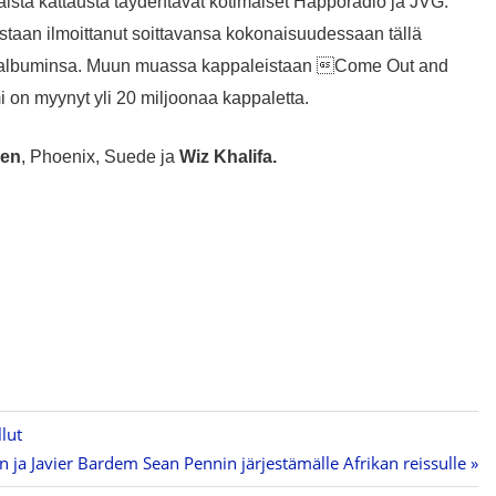
maista kattausta täydentävät kotimaiset Happoradio ja JVG.
staan ilmoittanut soittavansa kokonaisuudessaan tällä
rtoalbuminsa. Muun muassa
kappaleistaan Come Out and
on myynyt yli 20 miljoonaa kappaletta.
len
, Phoenix,
Suede
ja
Wiz Khalifa
.
lut
n ja Javier Bardem Sean Pennin järjestämälle Afrikan reissulle