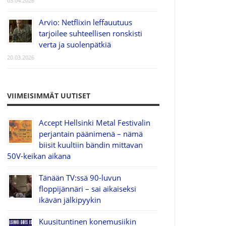
03.04.2026
Arvio: Netflixin leffauutuus
tarjoilee suhteellisen ronskisti
verta ja suolenpätkiä
20.03.2026
VIIMEISIMMÄT UUTISET
Accept Hellsinki Metal Festivalin
perjantain päänimenä – nämä
biisit kuultiin bändin mittavan
50V-keikan aikana
Tänään TV:ssä 90-luvun
floppijännäri – sai aikaiseksi
ikävän jälkipyykin
Kuusituntinen konemusiikin