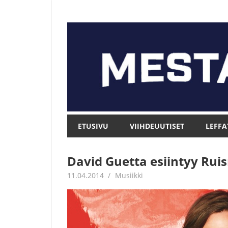
Skip
to
content
Mesta.net
Mesta.net
ETUSIVU
VIIHDEUUTISET
LEFFA
David Guetta esiintyy Ruis
11.04.2014
mestanet
Musiikki