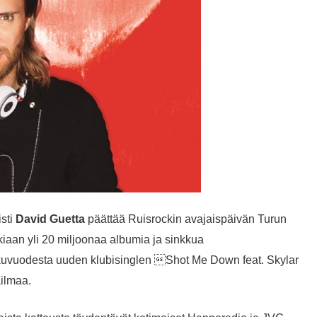
isti
David Guetta
päättää Ruisrockin avajaispäivän Turun
iaan yli 20 miljoonaa albumia ja sinkkua
kuvuodesta uuden klubisinglen Shot Me Down feat. Skylar
ailmaa.