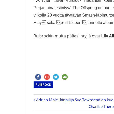
4.-6.7. juhlittavan Ruisrockin lauantain koti
Perjantaina esiintyvä
The Offspring on puole
viikolla 20 vuotta täyttävän Smash-läpimu
Play sekä Self Esteem tunnettu albumi 
Ruisrockin muita pääesiintyjiä ovat
Lily Al
RUISROCK
Previous
Adrian Mole -kirjailija Sue Townsend on kuol
Artikkelien
Post:
Next
Charlize Thero
Post: