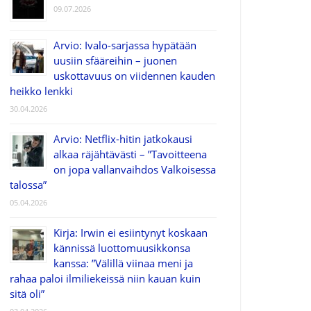
09.07.2026
Arvio: Ivalo-sarjassa hypätään
uusiin sfääreihin – juonen
uskottavuus on viidennen kauden
heikko lenkki
30.04.2026
Arvio: Netflix-hitin jatkokausi
alkaa räjähtävästi – ”Tavoitteena
on jopa vallanvaihdos Valkoisessa
talossa”
05.04.2026
Kirja: Irwin ei esiintynyt koskaan
kännissä luottomuusikkonsa
kanssa: ”Välillä viinaa meni ja
rahaa paloi ilmiliekeissä niin kauan kuin
sitä oli”