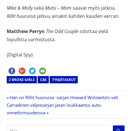
Mike & Molly
sekä
Mutsi
–
Mom
saavat myös jatkoa.
Rillit huurussa
jatkuu ainakin kahden kauden verran.
Matthew Perryn
The Odd Couple
odottaa vielä
lopullista varmistusta.
(Digital Spy)
2 BROKE GIRLS
CBS
TYHJÄTASKUT
Previous
Hän on Rillit huurussa -sarjan Howard Wolowitzin veli
Artikkelien
Next
Carradinen veljessarjan jäsen loukkaantui auto-
Post:
Post:
onnettomuudesssa
selaus