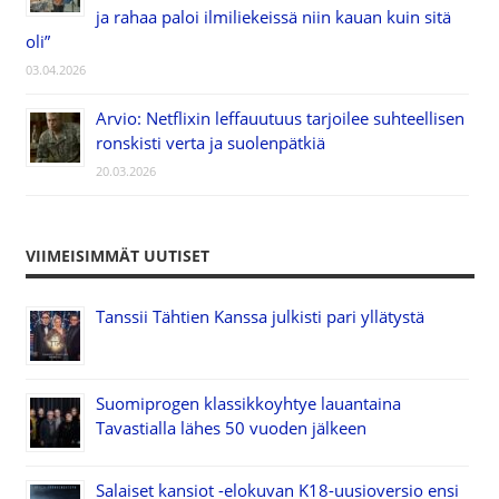
ja rahaa paloi ilmiliekeissä niin kauan kuin sitä
oli”
03.04.2026
Arvio: Netflixin leffauutuus tarjoilee suhteellisen
ronskisti verta ja suolenpätkiä
20.03.2026
VIIMEISIMMÄT UUTISET
Tanssii Tähtien Kanssa julkisti pari yllätystä
Suomiprogen klassikkoyhtye lauantaina
Tavastialla lähes 50 vuoden jälkeen
Salaiset kansiot -elokuvan K18-uusioversio ensi