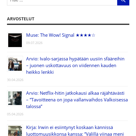
ARVOSTELUT
Muse: The Wow! Signal ★★★★☆
09.07.2026
Arvio: Ivalo-sarjassa hypätään uusiin sfääreihin
– juonen uskottavuus on viidennen kauden
heikko lenkki
30.04.2026
Arvio: Netflix-hitin jatkokausi alkaa räjähtävästi
– ”Tavoitteena on jopa vallanvaihdos Valkoisessa
talossa”
05.04.2026
Kirja: Irwin ei esiintynyt koskaan kännissä
luottomuusikkonsa kanssa: ”Välillä viinaa meni