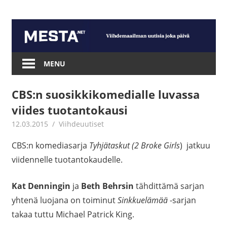
Skip
to
content
Mesta.net
MENU
CBS:n suosikkikomedialle luvassa
viides tuotantokausi
12.03.2015
mestanet
Viihdeuutiset
CBS:n komediasarja
Tyhjätaskut (2 Broke Girls
) jatkuu
viidennelle tuotantokaudelle.
Kat Denningin
ja
Beth Behrsin
tähdittämä sarjan
yhtenä luojana on toiminut
Sinkkuelämää
-sarjan
takaa tuttu Michael Patrick King.