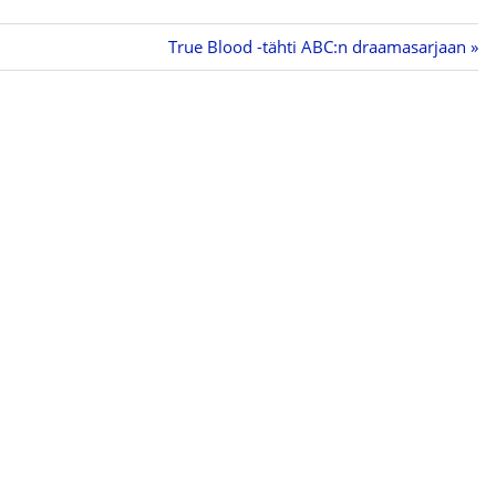
Next
True Blood -tähti ABC:n draamasarjaan
Post: