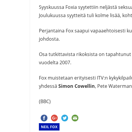
Syyskuussa Foxia syytettiin neljästä seksua
Joulukuussa syytteitä tuli kolme lisää, koht
Perjantaina Fox saapui vapaaehtoisesti kuu
johdosta.
Osa tutkittavista rikoksista on tapahtun
vuodelta 2007.
Fox muistetaan erityisesti ITV:n kykykilpai
yhdessä
Simon Cowellin
, Pete Waterman
(BBC)
NEIL FOX