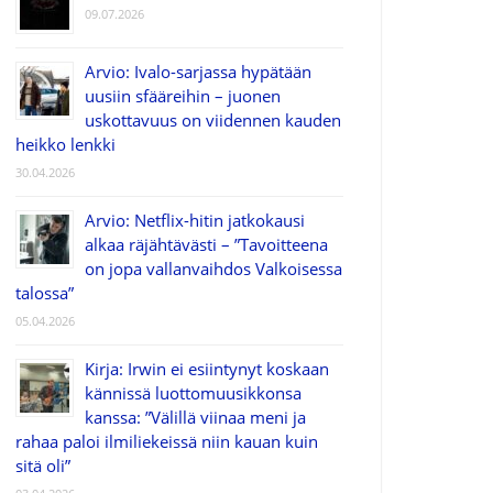
09.07.2026
Arvio: Ivalo-sarjassa hypätään
uusiin sfääreihin – juonen
uskottavuus on viidennen kauden
heikko lenkki
30.04.2026
Arvio: Netflix-hitin jatkokausi
alkaa räjähtävästi – ”Tavoitteena
on jopa vallanvaihdos Valkoisessa
talossa”
05.04.2026
Kirja: Irwin ei esiintynyt koskaan
kännissä luottomuusikkonsa
kanssa: ”Välillä viinaa meni ja
rahaa paloi ilmiliekeissä niin kauan kuin
sitä oli”