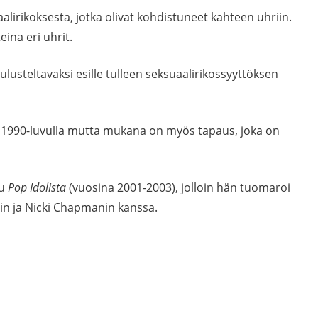
alirikoksesta, jotka olivat kohdistuneet kahteen uhriin.
eina eri uhrit.
lusteltavaksi esille tulleen seksuaalirikossyyttöksen
ut 1990-luvulla mutta mukana on myös tapaus, joka on
lu
Pop Idolista
(vuosina 2001-2003), jolloin hän tuomaroi
in ja Nicki Chapmanin kanssa.