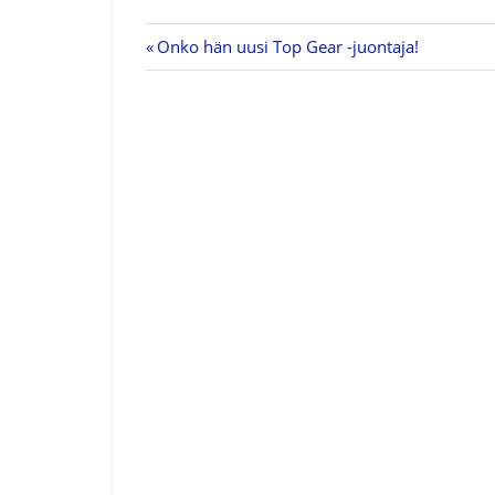
Previous
Onko hän uusi Top Gear -juontaja!
Artikkelien
Post:
selaus