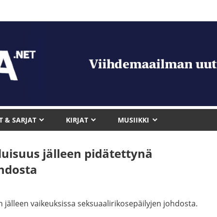
T & SARJAT
KIRJAT
MUSIIKKI
luisuus jälleen pidätettynä
ohdosta
 jälleen vaikeuksissa seksuaalirikosepäilyjen johdosta.