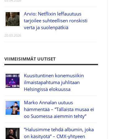
03.04.2026
Arvio: Netflixin leffauutuus
tarjoilee suhteellisen ronskisti
verta ja suolenpätkiä
20.03.2026
VIIMEISIMMÄT UUTISET
Kuusituntinen konemusiikin
ilmaistapahtuma juhlitaan
Helsingissä elokuussa
Marko Annalan uutuus
hämmentää – ”Tällaista musaa ei
oo Suomessa aiemmin tehty”
”Halusimme tehdä albumin, joka
on käsityötä” – CMX-yhtyeen