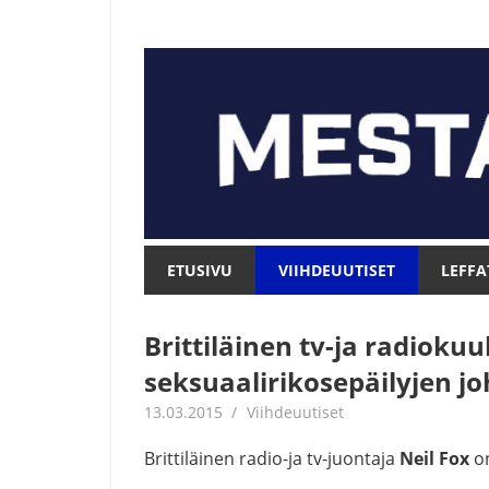
Skip
to
content
Mesta.net
Mesta.net
ETUSIVU
VIIHDEUUTISET
LEFFA
Brittiläinen tv-ja radiokuu
seksuaalirikosepäilyjen j
13.03.2015
mestanet
Viihdeuutiset
Brittiläinen radio-ja tv-juontaja
Neil Fox
on