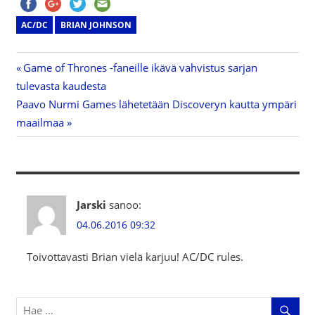
AC/DC
BRIAN JOHNSON
Previous
Game of Thrones -faneille ikävä vahvistus sarjan
Artikkelien
tulevasta kaudesta
Post:
Next
Paavo Nurmi Games lähetetään Discoveryn kautta ympäri
selaus
Post:
maailmaa
Jarski
sanoo:
04.06.2016 09:32
Toivottavasti Brian vielä karjuu! AC/DC rules.