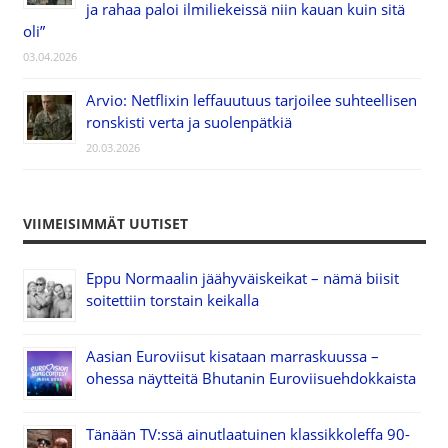
ja rahaa paloi ilmiliekeissä niin kauan kuin sitä
oli”
03.04.2026
Arvio: Netflixin leffauutuus tarjoilee suhteellisen
ronskisti verta ja suolenpätkiä
20.03.2026
VIIMEISIMMÄT UUTISET
Eppu Normaalin jäähyväiskeikat – nämä biisit
soitettiin torstain keikalla
Aasian Euroviisut kisataan marraskuussa –
ohessa näytteitä Bhutanin Euroviisuehdokkaista
Tänään TV:ssä ainutlaatuinen klassikkoleffa 90-