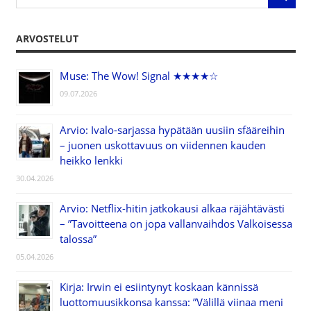
ARVOSTELUT
Muse: The Wow! Signal ★★★★☆
09.07.2026
Arvio: Ivalo-sarjassa hypätään uusiin sfääreihin
– juonen uskottavuus on viidennen kauden
heikko lenkki
30.04.2026
Arvio: Netflix-hitin jatkokausi alkaa räjähtävästi
– ”Tavoitteena on jopa vallanvaihdos Valkoisessa
talossa”
05.04.2026
Kirja: Irwin ei esiintynyt koskaan kännissä
luottomuusikkonsa kanssa: ”Välillä viinaa meni