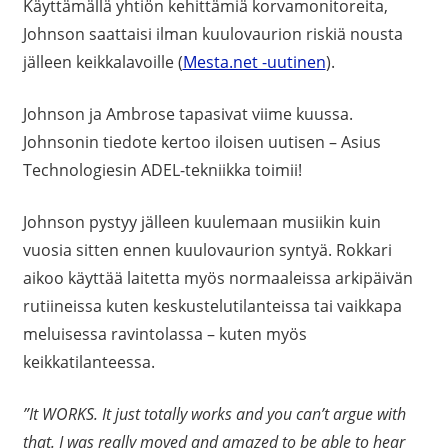
Käyttämällä yhtiön kehittämiä korvamonitoreita,
Johnson saattaisi ilman kuulovaurion riskiä nousta
jälleen keikkalavoille (
Mesta.net -uutinen
).
Johnson ja Ambrose tapasivat viime kuussa.
Johnsonin tiedote kertoo iloisen uutisen – Asius
Technologiesin ADEL-tekniikka toimii!
Johnson pystyy jälleen kuulemaan musiikin kuin
vuosia sitten ennen kuulovaurion syntyä. Rokkari
aikoo käyttää laitetta myös normaaleissa arkipäivän
rutiineissa kuten keskustelutilanteissa tai vaikkapa
meluisessa ravintolassa – kuten myös
keikkatilanteessa.
”It WORKS. It just totally works and you can’t argue with
that. I was really moved and amazed to be able to hear