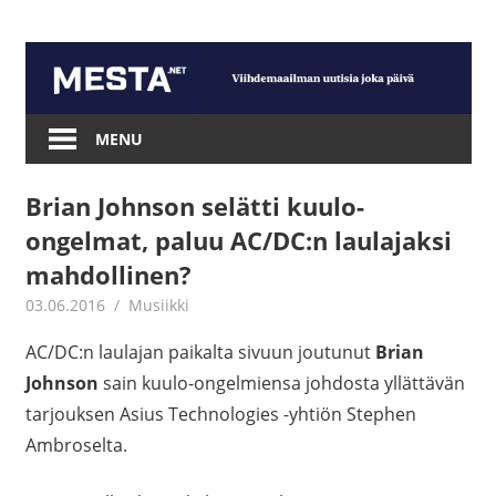
Skip
to
content
Mesta.net
MENU
Brian Johnson selätti kuulo-
ongelmat, paluu AC/DC:n laulajaksi
mahdollinen?
03.06.2016
mestanet
Musiikki
AC/DC:n laulajan paikalta sivuun joutunut
Brian
Johnson
sain kuulo-ongelmiensa johdosta yllättävän
tarjouksen Asius Technologies -yhtiön Stephen
Ambroselta.