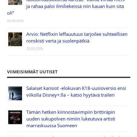
ja rahaa paloi ilmiliekeissä niin kauan kuin sitä
oli”
03.04.2026
Arvio: Netflixin leffauutuus tarjoilee suhteellisen
ronskisti verta ja suolenpätkiä
20.03.2026
VIIMEISIMMÄT UUTISET
Salaiset kansiot -elokuvan K18-uusioversio ensi
viikolla Disney+:lla – katso hyytävä traileri
Tämän hetken kiinnostavimpiin brittiräpin
uuden sukupolven nimiin lukeutuva artisti
marraskuussa Suomeen