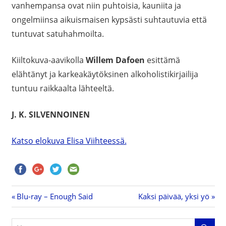
vanhempansa ovat niin puhtoisia, kauniita ja
ongelmiinsa aikuismaisen kypsästi suhtautuvia että
tuntuvat satuhahmoilta.
Kiiltokuva-aavikolla
Willem Dafoen
esittämä
elähtänyt ja karkeakäytöksinen alkoholistikirjailija
tuntuu raikkaalta lähteeltä.
J. K. SILVENNOINEN
Katso elokuva Elisa Viihteessä.
Previous
Blu-ray – Enough Said
Next
Kaksi päivää, yksi yö
Artikkelien
Post:
Post: