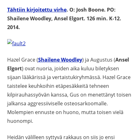
Tähtiin kirjoitettu virhe
.
O: Josh Boone. PO:
Shailene Woodley, Ansel Elgort. 126 min. K-12.
2014.
Hazel Grace (
Shailene Woodley
) ja Augustus (
Ansel
Elgort
) ovat nuoria, joiden aika kuluu biletyksen
sijaan lääkärissä ja vertaistukiryhmässä. Hazel Grace
taistelee keuhkoihin etäpesäkkeitä tehneen
kilpirauhassyövän kanssa, Gus on menettänyt toisen
jalkansa aggressiiviselle osteosarkoomalle.
Molempien ennuste on huono, mutta toisen vielä
huonompi.
Heidän välilleen syttyvä rakkaus on siis jo ensi