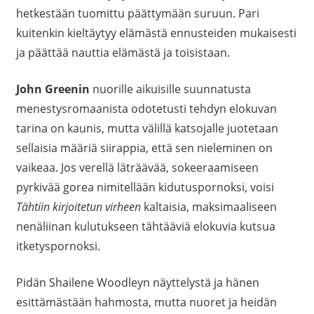
hetkestään tuomittu päättymään suruun. Pari
kuitenkin kieltäytyy elämästä ennusteiden mukaisesti
ja päättää nauttia elämästä ja toisistaan.
John Greenin
nuorille aikuisille suunnatusta
menestysromaanista odotetusti tehdyn elokuvan
tarina on kaunis, mutta välillä katsojalle juotetaan
sellaisia määriä siirappia, että sen nieleminen on
vaikeaa. Jos verellä läträävää, sokeeraamiseen
pyrkivää gorea nimitellään kidutuspornoksi, voisi
Tähtiin kirjoitetun virheen
kaltaisia, maksimaaliseen
nenäliinan kulutukseen tähtääviä elokuvia kutsua
itketyspornoksi.
Pidän Shailene Woodleyn näyttelystä ja hänen
esittämästään hahmosta, mutta nuoret ja heidän