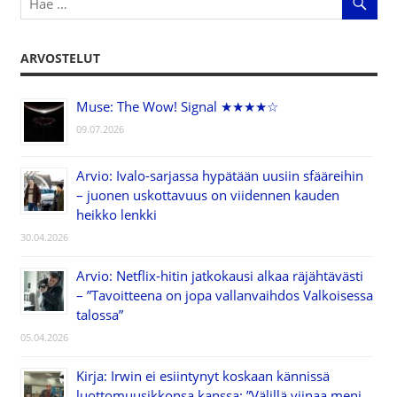
selaus
ARVOSTELUT
Muse: The Wow! Signal ★★★★☆
09.07.2026
Arvio: Ivalo-sarjassa hypätään uusiin sfääreihin
– juonen uskottavuus on viidennen kauden
heikko lenkki
30.04.2026
Arvio: Netflix-hitin jatkokausi alkaa räjähtävästi
– ”Tavoitteena on jopa vallanvaihdos Valkoisessa
talossa”
05.04.2026
Kirja: Irwin ei esiintynyt koskaan kännissä
luottomuusikkonsa kanssa: ”Välillä viinaa meni