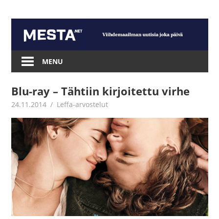
Skip
to
content
Mesta.net
MENU
Blu-ray – Tähtiin kirjoitettu virhe
24.11.2014
Jouni Hirn
Leffa-arvostelut