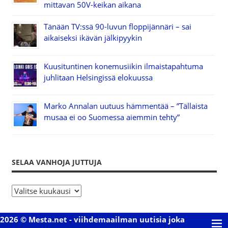
mittavan 50V-keikan aikana
Tänään TV:ssä 90-luvun floppijännäri – sai
aikaiseksi ikävän jälkipyykin
Kuusituntinen konemusiikin ilmaistapahtuma
juhlitaan Helsingissä elokuussa
Marko Annalan uutuus hämmentää – ”Tällaista
musaa ei oo Suomessa aiemmin tehty”
SELAA VANHOJA JUTTUJA
S
e
l
2026 © Mesta.net - viihdemaailman uutisia joka