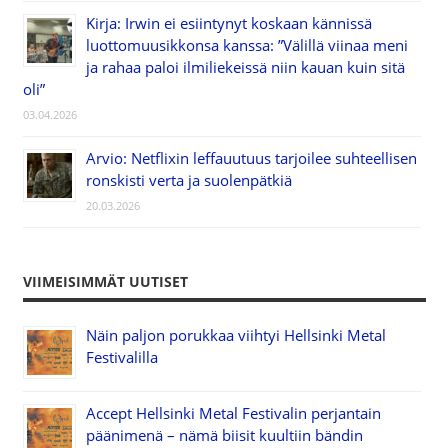
Kirja: Irwin ei esiintynyt koskaan kännissä
luottomuusikkonsa kanssa: ”Välillä viinaa meni
ja rahaa paloi ilmiliekeissä niin kauan kuin sitä
oli”
03.04.2026
Arvio: Netflixin leffauutuus tarjoilee suhteellisen
ronskisti verta ja suolenpätkiä
20.03.2026
VIIMEISIMMÄT UUTISET
Näin paljon porukkaa viihtyi Hellsinki Metal
Festivalilla
Accept Hellsinki Metal Festivalin perjantain
päänimenä – nämä biisit kuultiin bändin