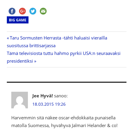
BIG GAME
Previous
Taru Sormusten Herrasta -tähti haluaisi vierailla
Artikkelien
suositussa brittisarjassa
Post:
Next
Tämä televisiosta tuttu hahmo pyrkii USA:n seuraavaksi
selaus
Post:
presidentiksi
Jee Hyvä!
sanoo:
18.03.2015 19:26
Harvemmin sitä näkee oscar-ehdokkaita punaisella
matolla Suomessa, hyvähyvä Jalmari Helander & co!