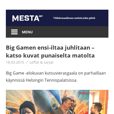
Skip
to
content
Mesta.net
MENU
Big Gamen ensi-iltaa juhlitaan –
katso kuvat punaiselta matolta
18.03.2015
mestanet
Leffat & sarjat
Big Game -elokuvan kutsuvierasgaala on parhaillaan
käynnissä Helsingin Tennispalatsissa.