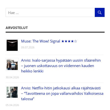
ARVOSTELUT
Muse: The Wow! Signal ★★★★☆
09.07.2026
Arvio: Ivalo-sarjassa hypätään uusiin sfääreihin
– juonen uskottavuus on viidennen kauden
heikko lenkki
30.04.2026
Arvio: Netflix-hitin jatkokausi alkaa räjähtävästi
– ”Tavoitteena on jopa vallanvaihdos Valkoisessa
talossa”
05.04.2026