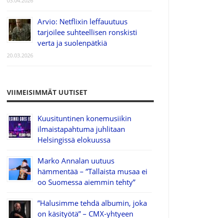
03.04.2026
Arvio: Netflixin leffauutuus
tarjoilee suhteellisen ronskisti
verta ja suolenpätkiä
20.03.2026
VIIMEISIMMÄT UUTISET
Kuusituntinen konemusiikin
ilmaistapahtuma juhlitaan
Helsingissä elokuussa
Marko Annalan uutuus
hämmentää – ”Tällaista musaa ei
oo Suomessa aiemmin tehty”
”Halusimme tehdä albumin, joka
on käsityötä” – CMX-yhtyeen