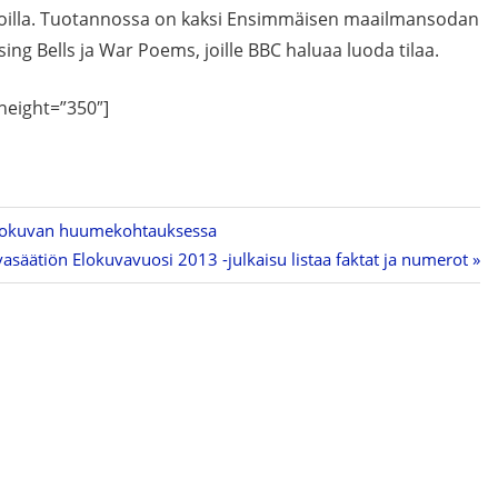
nnoilla. Tuotannossa on kaksi Ensimmäisen maailmansodan
ng Bells ja War Poems, joille BBC haluaa luoda tilaa.
height=”350″]
 elokuvan huumekohtauksessa
säätiön Elokuvavuosi 2013 -julkaisu listaa faktat ja numerot