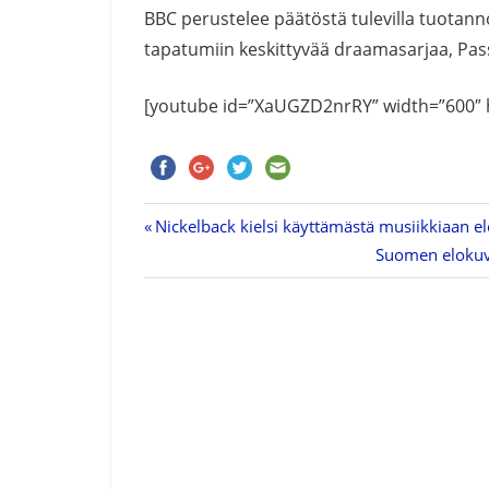
BBC perustelee päätöstä tulevilla tuota
tapatumiin keskittyvää draamasarjaa, Passi
[youtube id=”XaUGZD2nrRY” width=”600″ 
Previous
Nickelback kielsi käyttämästä musiikkiaan
Artikkelien
Post:
Next
Suomen elokuva
Post:
selaus