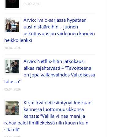
09.07.2026
Arvio: Ivalo-sarjassa hypätään
uusiin sfääreihin – juonen
uskottavuus on viidennen kauden
heikko lenkki
30.04.2026
Arvio: Netflix-hitin jatkokausi
alkaa räjähtävästi – ”Tavoitteena
on jopa vallanvaihdos Valkoisessa
talossa”
05.04.2026
Kirja: Irwin ei esiintynyt koskaan
kännissä luottomuusikkonsa
kanssa: ”Välillä viinaa meni ja
rahaa paloi ilmiliekeissä niin kauan kuin
sitä oli”