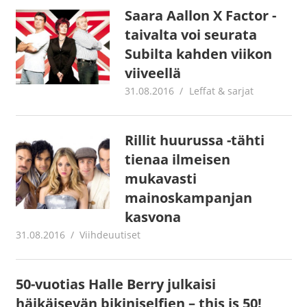
Saara Aallon X Factor -
taivalta voi seurata
Subilta kahden viikon
viiveellä
31.08.2016
Juha Kaunisto
Leffat & sarjat
Rillit huurussa -tähti
tienaa ilmeisen
mukavasti
mainoskampanjan
kasvona
31.08.2016
Juha Kaunisto
Viihdeuutiset
50-vuotias Halle Berry julkaisi
häikäisevän bikiniselfien – this is 50!