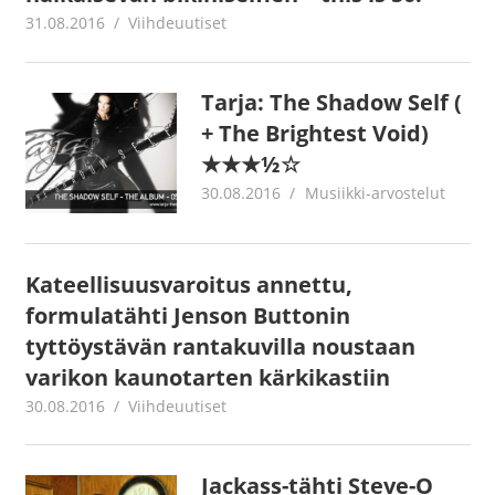
31.08.2016
Juha Kaunisto
Viihdeuutiset
Tarja: The Shadow Self (
+ The Brightest Void)
★★★½☆
30.08.2016
Juha Kaunisto
Musiikki-arvostelut
Kateellisuusvaroitus annettu,
formulatähti Jenson Buttonin
tyttöystävän rantakuvilla noustaan
varikon kaunotarten kärkikastiin
30.08.2016
Juha Kaunisto
Viihdeuutiset
Jackass-tähti Steve-O