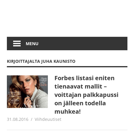
MENU
KIRJOITTAJALTA
JUHA KAUNISTO
Forbes listasi eniten
tienaavat mallit –
voittajan palkkapussi
on jälleen todella
muhkea!
31.08.2016
Juha Kaunisto
Viihdeuutiset