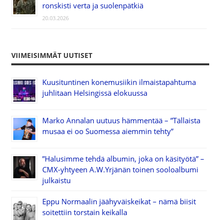
ronskisti verta ja suolenpätkiä
20.03.2026
VIIMEISIMMÄT UUTISET
Kuusituntinen konemusiikin ilmaistapahtuma
juhlitaan Helsingissä elokuussa
Marko Annalan uutuus hämmentää – ”Tällaista
musaa ei oo Suomessa aiemmin tehty”
”Halusimme tehdä albumin, joka on käsityötä” –
CMX-yhtyeen A.W.Yrjänän toinen sooloalbumi
julkaistu
Eppu Normaalin jäähyväiskeikat – nämä biisit
soitettiin torstain keikalla