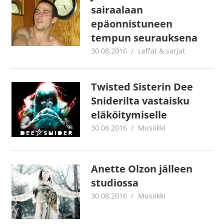
sairaalaan
epäonnistuneen
tempun seurauksena
30.08.2016
Juha Kaunisto
Leffat & sarjat
Twisted Sisterin Dee
Sniderilta vastaisku
eläköitymiselle
30.08.2016
Juha Kaunisto
Musiikki
Anette Olzon jälleen
studiossa
30.08.2016
Juha Kaunisto
Musiikki