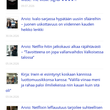
09.07.2026
Arvio: Ivalo-sarjassa hypätään uusiin sfääreihin
– juonen uskottavuus on viidennen kauden
heikko lenkki
30.04.2026
Arvio: Netflix-hitin jatkokausi alkaa räjähtävästi
– ”Tavoitteena on jopa vallanvaihdos Valkoisessa
talossa”
05.04.2026
Kirja: Irwin ei esiintynyt koskaan kännissä
luottomuusikkonsa kanssa: ”Välillä viinaa meni
ja rahaa paloi ilmiliekeissä niin kauan kuin sitä
oli”
03.04.2026
Arvio: Netflixin leffauutuus tarjoilee suhteellisen