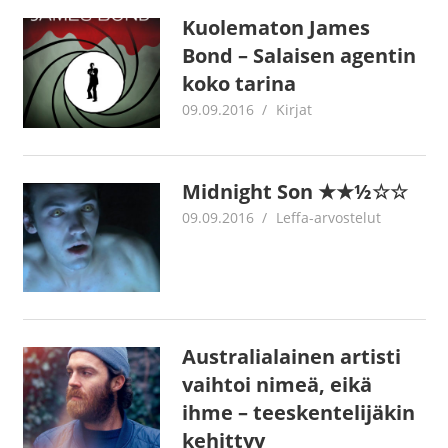
Kuolematon James
Bond – Salaisen agentin
koko tarina
09.09.2016
Juha Kaunisto
Kirjat
Midnight Son ★★½☆☆
09.09.2016
Juha Kaunisto
Leffa-arvostelut
Australialainen artisti
vaihtoi nimeä, eikä
ihme – teeskentelijäkin
kehittyy