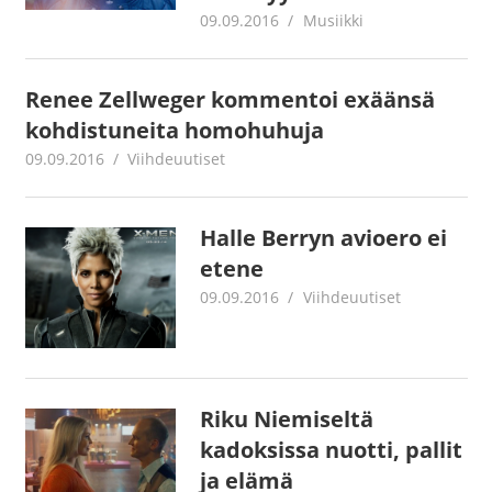
09.09.2016
Juha Kaunisto
Musiikki
Renee Zellweger kommentoi exäänsä
kohdistuneita homohuhuja
09.09.2016
Juha Kaunisto
Viihdeuutiset
Halle Berryn avioero ei
etene
09.09.2016
Juha Kaunisto
Viihdeuutiset
Riku Niemiseltä
kadoksissa nuotti, pallit
ja elämä