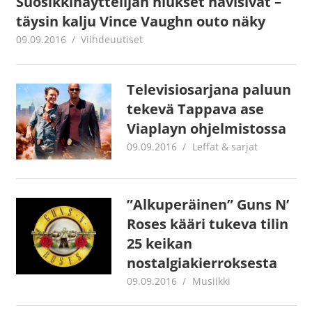
Suosikkinäyttelijän hiukset hävisivät –
täysin kalju Vince Vaughn outo näky
09.09.2016
Juha Kaunisto
Viihdeuutiset
Televisiosarjana paluun
tekevä Tappava ase
Viaplayn ohjelmistossa
09.09.2016
Juha Kaunisto
Leffat & sarjat
”Alkuperäinen” Guns N’
Roses kääri tukeva tilin
25 keikan
nostalgiakierroksesta
09.09.2016
Juha Kaunisto
Musiikki