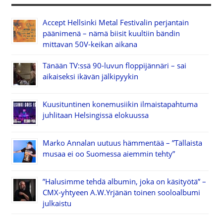
Accept Hellsinki Metal Festivalin perjantain
päänimenä – nämä biisit kuultiin bändin
mittavan 50V-keikan aikana
Tänään TV:ssä 90-luvun floppijännäri – sai
aikaiseksi ikävän jälkipyykin
Kuusituntinen konemusiikin ilmaistapahtuma
juhlitaan Helsingissä elokuussa
Marko Annalan uutuus hämmentää – ”Tällaista
musaa ei oo Suomessa aiemmin tehty”
”Halusimme tehdä albumin, joka on käsityötä” –
CMX-yhtyeen A.W.Yrjänän toinen sooloalbumi
julkaistu