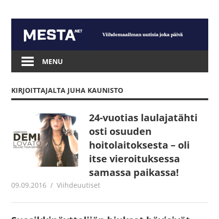
Skip
to
content
Mesta.net
MENU
KIRJOITTAJALTA
JUHA KAUNISTO
24-vuotias laulajatähti
osti osuuden
hoitolaitoksesta – oli
itse vieroituksessa
samassa paikassa!
09.09.2016
Juha Kaunisto
Viihdeuutiset