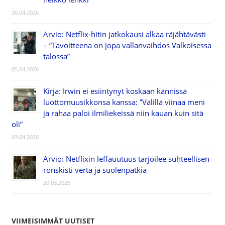
30.04.2026
Arvio: Netflix-hitin jatkokausi alkaa räjähtävästi
– ”Tavoitteena on jopa vallanvaihdos Valkoisessa
talossa”
05.04.2026
Kirja: Irwin ei esiintynyt koskaan kännissä
luottomuusikkonsa kanssa: ”Välillä viinaa meni
ja rahaa paloi ilmiliekeissä niin kauan kuin sitä
oli”
03.04.2026
Arvio: Netflixin leffauutuus tarjoilee suhteellisen
ronskisti verta ja suolenpätkiä
20.03.2026
VIIMEISIMMÄT UUTISET