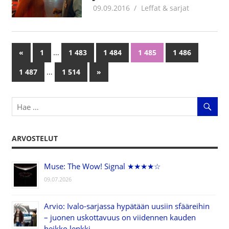
09.09.2016
Juha Kaunisto
Leffat & sarjat
…
«
Previous
1
1 483
1 484
1 485
1 486
Artikkelien
Posts
…
1 487
1 514
Next
»
selaus
Posts
ARVOSTELUT
Muse: The Wow! Signal ★★★★☆
09.07.2026
Arvio: Ivalo-sarjassa hypätään uusiin sfääreihin
– juonen uskottavuus on viidennen kauden
heikko lenkki