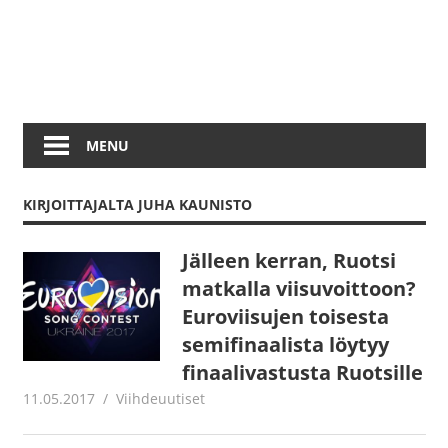
MENU
KIRJOITTAJALTA
JUHA KAUNISTO
Jälleen kerran, Ruotsi
matkalla viisuvoittoon?
Euroviisujen toisesta
semifinaalista löytyy
finaalivastusta Ruotsille
11.05.2017
Juha Kaunisto
Viihdeuutiset