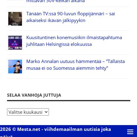
mittavan 50V-keikan aikana
Tänään TV:ssä 90-luvun floppijännäri – sai
aikaiseksi ikävän jälkipyykin
Kuusituntinen konemusiikin ilmaistapahtuma
juhlitaan Helsingissä elokuussa
Marko Annalan uutuus hämmentää – ”Tällaista
musaa ei oo Suomessa aiemmin tehty”
SELAA VANHOJA JUTTUJA
S
e
l
2026 © Mesta.net - viihdemaailman uutisia joka
a