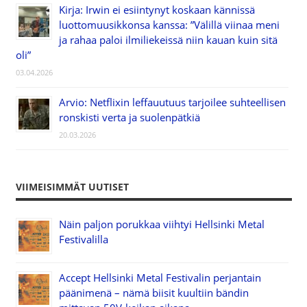
Kirja: Irwin ei esiintynyt koskaan kännissä
luottomuusikkonsa kanssa: ”Välillä viinaa meni
ja rahaa paloi ilmiliekeissä niin kauan kuin sitä
oli”
03.04.2026
Arvio: Netflixin leffauutuus tarjoilee suhteellisen
ronskisti verta ja suolenpätkiä
20.03.2026
VIIMEISIMMÄT UUTISET
Näin paljon porukkaa viihtyi Hellsinki Metal
Festivalilla
Accept Hellsinki Metal Festivalin perjantain
päänimenä – nämä biisit kuultiin bändin