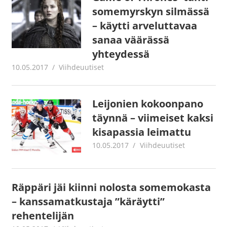
somemyrskyn silmässä
– käytti arveluttavaa
sanaa väärässä
yhteydessä
10.05.2017
Juha Kaunisto
Viihdeuutiset
Leijonien kokoonpano
täynnä – viimeiset kaksi
kisapassia leimattu
10.05.2017
Juha Kaunisto
Viihdeuutiset
Räppäri jäi kiinni nolosta somemokasta
– kanssamatkustaja ”käräytti”
rehentelijän