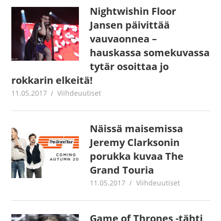
Nightwishin Floor
Jansen päivittää
vauvaonnea –
hauskassa somekuvassa
tytär osoittaa jo
rokkarin elkeitä!
11.05.2017
Juha Kaunisto
Viihdeuutiset
Näissä maisemissa
Jeremy Clarksonin
porukka kuvaa The
Grand Touria
11.05.2017
Juha Kaunisto
Viihdeuutiset
Game of Thrones -tähti