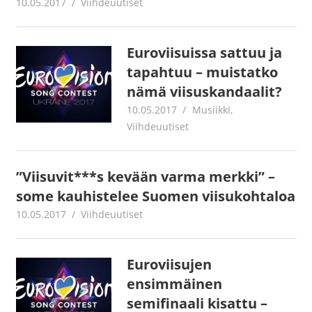
10.05.2017
Juha Kaunisto
Viihdeuutiset
Euroviisuissa sattuu ja
tapahtuu – muistatko
nämä viisuskandaalit?
10.05.2017
Juha Kaunisto
Musiikki
,
Viihdeuutiset
”Viisuvit***s kevään varma merkki” –
some kauhistelee Suomen viisukohtaloa
10.05.2017
Juha Kaunisto
Viihdeuutiset
Euroviisujen
ensimmäinen
semifinaali kisattu –