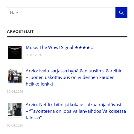
ARVOSTELUT
Muse: The Wow! Signal ★★★★☆
09.07.2026
Arvio: Ivalo-sarjassa hypätään uusiin sfääreihin
– juonen uskottavuus on viidennen kauden
heikko lenkki
30.04.2026
Arvio: Netflix-hitin jatkokausi alkaa räjähtävästi
– ”Tavoitteena on jopa vallanvaihdos Valkoisessa
talossa”
05.04.2026