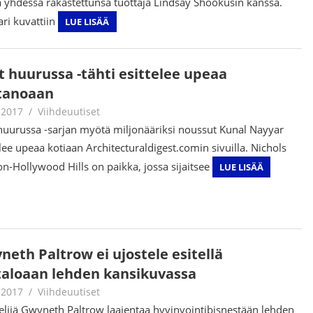
a yhdessä rakastettunsa tuottaja Lindsay Shookusin kanssa.
ri kuvattiin
LUE LISÄÄ
it huurussa -tähti esittelee upeaa
tanoaan
.2017
Juha Kaunisto
Viihdeuutiset
t huurussa -sarjan myötä miljonääriksi noussut Kunal Nayyar
elee upeaa kotiaan Architecturaldigest.comin sivuilla. Nichols
n-Hollywood Hills on paikka, jossa sijaitsee
LUE LISÄÄ
neth Paltrow ei ujostele esitellä
taloaan lehden kansikuvassa
.2017
Juha Kaunisto
Viihdeuutiset
elijä Gwyneth Paltrow laajentaa hyvinvointibisnestään lehden