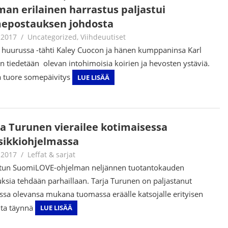
man erilainen harrastus paljastui
epostauksen johdosta
.2017
Juha Kaunisto
Uncategorized
,
Viihdeuutiset
t huurussa -tähti Kaley Cuocon ja hänen kumppaninsa Karl
n tiedetään olevan intohimoisia koirien ja hevosten ystäviä.
 tuore somepäivitys
LUE LISÄÄ
ja Turunen vierailee kotimaisessa
sikkiohjelmassa
.2017
Juha Kaunisto
Leffat & sarjat
tun SuomiLOVE-ohjelman neljännen tuotantokauden
ksia tehdään parhaillaan. Tarja Turunen on paljastanut
sa olevansa mukana tuomassa eräälle katsojalle erityisen
ita täynnä
LUE LISÄÄ