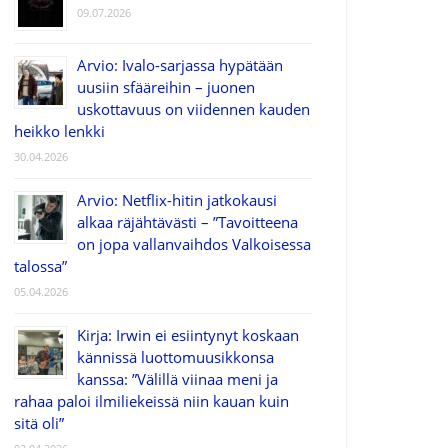
09.07.2026
Arvio: Ivalo-sarjassa hypätään
uusiin sfääreihin – juonen
uskottavuus on viidennen kauden
heikko lenkki
30.04.2026
Arvio: Netflix-hitin jatkokausi
alkaa räjähtävästi – ”Tavoitteena
on jopa vallanvaihdos Valkoisessa
talossa”
05.04.2026
Kirja: Irwin ei esiintynyt koskaan
kännissä luottomuusikkonsa
kanssa: ”Välillä viinaa meni ja
rahaa paloi ilmiliekeissä niin kauan kuin
sitä oli”