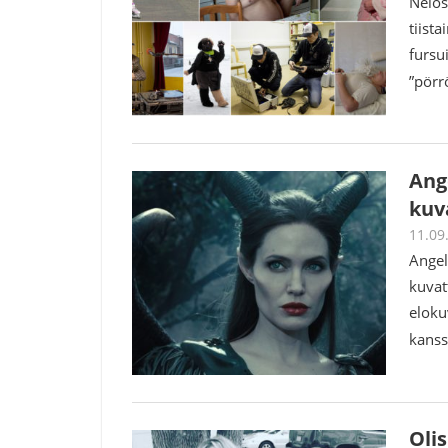
Nelos
tiist
fursu
”pörr
Ange
kuv
11.09
Angel
kuvat
eloku
kanss
Olis