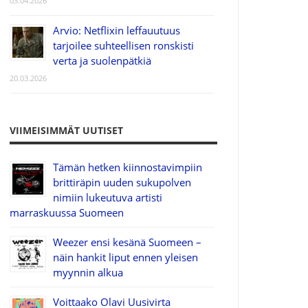
03.04.2026
Arvio: Netflixin leffauutuus
tarjoilee suhteellisen ronskisti
verta ja suolenpätkiä
20.03.2026
VIIMEISIMMÄT UUTISET
Tämän hetken kiinnostavimpiin
brittiräpin uuden sukupolven
nimiin lukeutuva artisti
marraskuussa Suomeen
Weezer ensi kesänä Suomeen –
näin hankit liput ennen yleisen
myynnin alkua
Voittaako Olavi Uusivirta