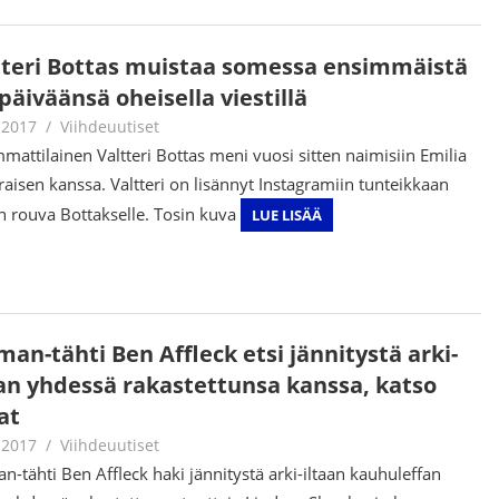
tteri Bottas muistaa somessa ensimmäistä
päiväänsä oheisella viestillä
.2017
Juha Kaunisto
Viihdeuutiset
mattilainen Valtteri Bottas meni vuosi sitten naimisiin Emilia
raisen kanssa. Valtteri on lisännyt Instagramiin tunteikkaan
in rouva Bottakselle. Tosin kuva
LUE LISÄÄ
an-tähti Ben Affleck etsi jännitystä arki-
aan yhdessä rakastettunsa kanssa, katso
at
.2017
Juha Kaunisto
Viihdeuutiset
n-tähti Ben Affleck haki jännitystä arki-iltaan kauhuleffan