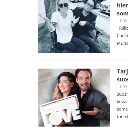
hie
som
11.09
Rilli
Cooki
Mutta
Tar
suo
11.09
Suosi
kuvau
somes
tunte