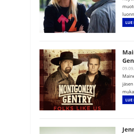
muot
luonno
LUE 
Mai
Gen
09.09
Maine
jäsen
mukaa
LUE 
Jen