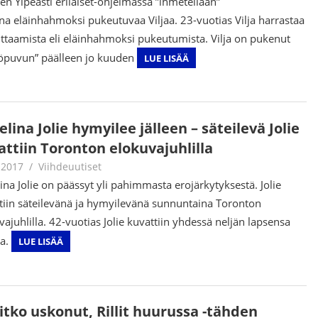
en Ylpeästi erilaiset-ohjelmassa ”ihmetellään”
aina eläinhahmoksi pukeutuvaa Viljaa. 23-vuotias Vilja harrastaa
ittaamista eli eläinhahmoksi pukeutumista. Vilja on pukenut
öpuvun” päälleen jo kuuden
LUE LISÄÄ
lina Jolie hymyilee jälleen – säteilevä Jolie
attiin Toronton elokuvajuhlilla
.2017
Juha Kaunisto
Viihdeuutiset
ina Jolie on päässyt yli pahimmasta erojärkytyksestä. Jolie
tiin säteilevänä ja hymyilevänä sunnuntaina Toronton
vajuhlilla. 42-vuotias Jolie kuvattiin yhdessä neljän lapsensa
a.
LUE LISÄÄ
itko uskonut, Rillit huurussa -tähden