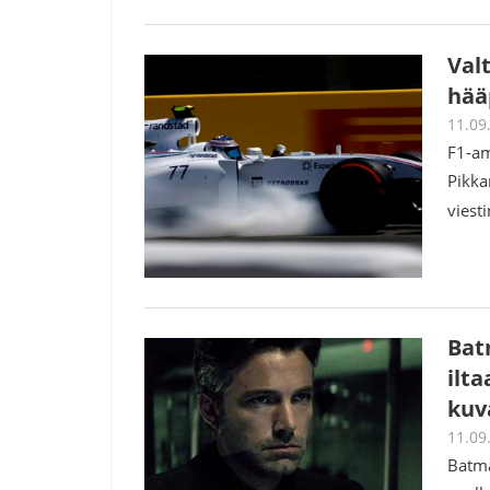
Val
hää
11.09
F1-am
Pikka
viest
Batm
ilt
kuv
11.09
Batma