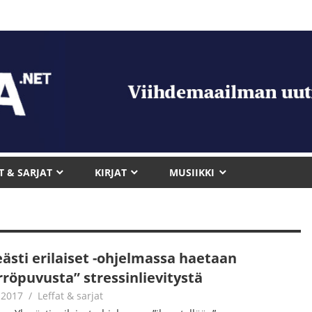
T & SARJAT
KIRJAT
MUSIIKKI
eästi erilaiset -ohjelmassa haetaan
rröpuvusta” stressinlievitystä
.2017
Juha Kaunisto
Leffat & sarjat