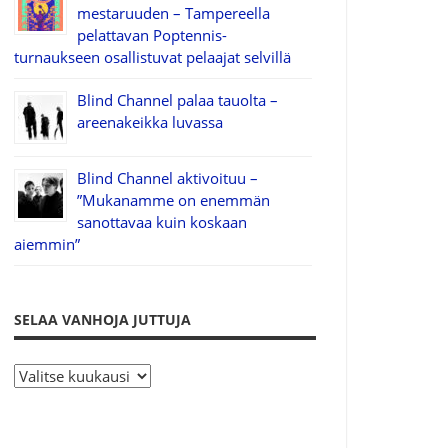
mestaruuden – Tampereella
pelattavan Poptennis-
turnaukseen osallistuvat pelaajat selvillä
Blind Channel palaa tauolta –
areenakeikka luvassa
Blind Channel aktivoituu –
”Mukanamme on enemmän
sanottavaa kuin koskaan
aiemmin”
SELAA VANHOJA JUTTUJA
S
e
l