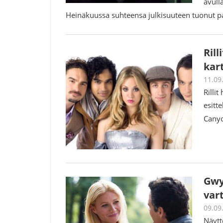
avull
Heinäkuussa suhteensa julkisuuteen tuonut pa
Rill
kar
11.09
Rilli
esitt
Canyo
Gwy
var
09.09
Näytt