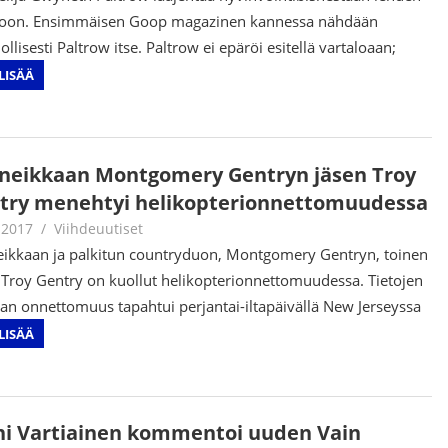
oon. Ensimmäisen Goop magazinen kannessa nähdään
llisesti Paltrow itse. Paltrow ei epäröi esitellä vartaloaan;
LISÄÄ
neikkaan Montgomery Gentryn jäsen Troy
try menehtyi helikopterionnettomuudessa
.2017
Juha Kaunisto
Viihdeuutiset
ikkaan ja palkitun countryduon, Montgomery Gentryn, toinen
 Troy Gentry on kuollut helikopterionnettomuudessa. Tietojen
n onnettomuus tapahtui perjantai-iltapäivällä New Jerseyssa
LISÄÄ
ni Vartiainen kommentoi uuden Vain