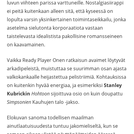
luvun viihteen parissa varttuneille. Nostalgiasiirappi
ei peitä kuitenkaan alleen sitä, että kyseessä on
lopulta varsin yksinkertainen toimintaseikkailu, jonka
asetelma sielutonta korporaatiota vastaan
taistelevasta idealistista pakollisine romansseineen
on kaavamainen.
Vaikka Ready Player Onen ratkaisun avaimet löytyvät
arkadipeleistä, muistuttaa se suurimman osan ajasta
valkokankaalle heijastettua pelistriimiä. Kohtauksissa
on kuitenkin hyvää energiaa, ja esimerkiksi
Stanley
Kubrickin
Hohtoon
sijoittuva osio on kuin doupattu
Simpsonien
Kauhujen talo -jakso.
Elokuvan sanoma todellisen maailman
ainutlaatuisuudesta tuntuu jakomieliseltä, kun se