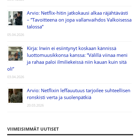
Arvio: Netflix-hitin jatkokausi alkaa räjähtävästi
– ”Tavoitteena on jopa vallanvaihdos Valkoisessa
talossa”
05.04.2026
Kirja: Irwin ei esiintynyt koskaan kännissä
luottomuusikkonsa kanssa: ”Välillä viinaa meni
ja rahaa paloi ilmiliekeissä niin kauan kuin sitä
oli”
03.04.2026
Arvio: Netflixin leffauutuus tarjoilee suhteellisen
ronskisti verta ja suolenpätkiä
20.03.2026
VIIMEISIMMÄT UUTISET