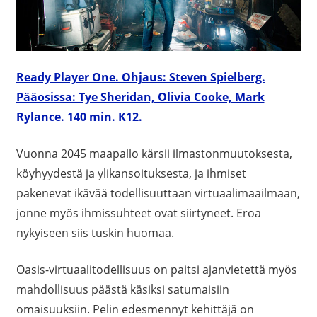
Ready Player One. Ohjaus: Steven Spielberg.
Pääosissa: Tye Sheridan, Olivia Cooke, Mark
Rylance. 140 min. K12.
Vuonna 2045 maapallo kärsii ilmastonmuutoksesta,
köyhyydestä ja ylikansoituksesta, ja ihmiset
pakenevat ikävää todellisuuttaan virtuaalimaailmaan,
jonne myös ihmissuhteet ovat siirtyneet. Eroa
nykyiseen siis tuskin huomaa.
Oasis-virtuaalitodellisuus on paitsi ajanvietettä myös
mahdollisuus päästä käsiksi satumaisiin
omaisuuksiin. Pelin edesmennyt kehittäjä on