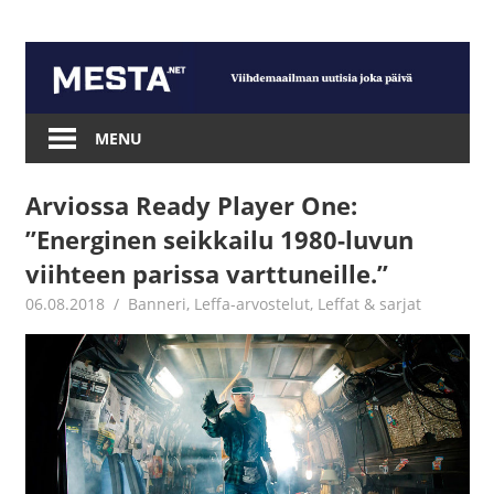
Skip
to
content
Mesta.net
MENU
Arviossa Ready Player One:
”Energinen seikkailu 1980-luvun
viihteen parissa varttuneille.”
06.08.2018
Johannes
Banneri
,
Leffa-arvostelut
,
Leffat & sarjat