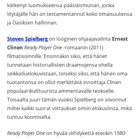
kätkenyt luomukseensa pääsiäismunan, jonka
löytäjälle hän on testamentannut koko omaisuutensa
ja Oasiksen hallinnan.
Steven Spielberg
on looginen ohjaajavalinta
Ernest
Clinen
Ready Player One
-romaanin (2011)
filmatisoinnille. Ensinnäkin siksi, että hänet
tunnetaan historiallisten draamojensa ohella
seikkailuelokuvistaan, toiseksi siksi, että hänen oma
tuotantonsa on ollut merkittävä innoittaja Clinen
populaarikulttuurista ammentavalle teokselle.
Toisaalta juuri tämän vuoksi Spielberg on siivonnut
miltei kaikki suorat viittaukset omiin elokuviinsa, mikä
tuntuu koomiselta.
Ready Player One
on hyvää viihdykettä etenkin 1980-