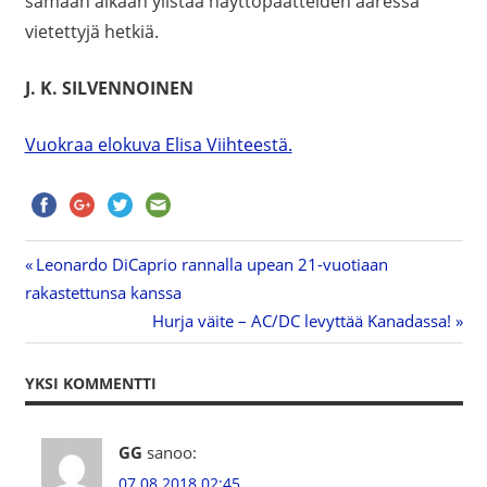
samaan aikaan ylistää näyttöpäätteiden ääressä
vietettyjä hetkiä.
J. K. SILVENNOINEN
Vuokraa elokuva Elisa Viihteestä.
Previous
Leonardo DiCaprio rannalla upean 21-vuotiaan
Artikkelien
rakastettunsa kanssa
Post:
Next
Hurja väite – AC/DC levyttää Kanadassa!
selaus
Post:
YKSI KOMMENTTI
GG
sanoo:
07.08.2018 02:45