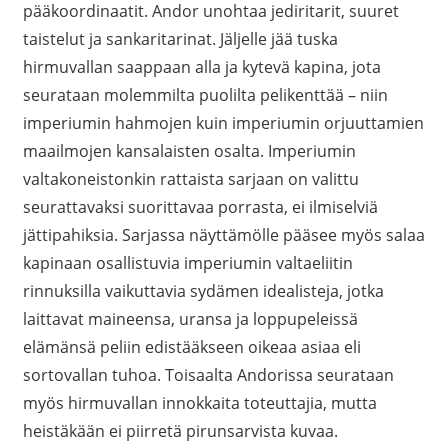
pääkoordinaatit. Andor unohtaa jediritarit, suuret
taistelut ja sankaritarinat. Jäljelle jää tuska
hirmuvallan saappaan alla ja kytevä kapina, jota
seurataan molemmilta puolilta pelikenttää – niin
imperiumin hahmojen kuin imperiumin orjuuttamien
maailmojen kansalaisten osalta. Imperiumin
valtakoneistonkin rattaista sarjaan on valittu
seurattavaksi suorittavaa porrasta, ei ilmiselviä
jättipahiksia. Sarjassa näyttämölle pääsee myös salaa
kapinaan osallistuvia imperiumin valtaeliitin
rinnuksilla vaikuttavia sydämen idealisteja, jotka
laittavat maineensa, uransa ja loppupeleissä
elämänsä peliin edistääkseen oikeaa asiaa eli
sortovallan tuhoa. Toisaalta Andorissa seurataan
myös hirmuvallan innokkaita toteuttajia, mutta
heistäkään ei piirretä pirunsarvista kuvaa.