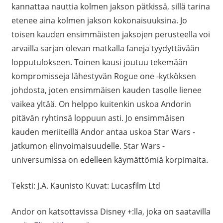
kannattaa nauttia kolmen jakson pätkissä, sillä tarina
etenee aina kolmen jakson kokonaisuuksina. Jo
toisen kauden ensimmäisten jaksojen perusteella voi
arvailla sarjan olevan matkalla faneja tyydyttävään
lopputulokseen. Toinen kausi joutuu tekemään
kompromisseja lähestyvän Rogue one -kytköksen
johdosta, joten ensimmäisen kauden tasolle lienee
vaikea yltää. On helppo kuitenkin uskoa Andorin
pitävän ryhtinsä loppuun asti. Jo ensimmäisen
kauden meriiteillä Andor antaa uskoa Star Wars -
jatkumon elinvoimaisuudelle. Star Wars -
universumissa on edelleen käymättömiä korpimaita.
Teksti: J.A. Kaunisto Kuvat: Lucasfilm Ltd
Andor on katsottavissa Disney +:lla, joka on saatavilla