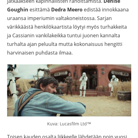
jatkaakseen kapinnallisten rahoittamista.
Denise
Goughin
esittämä
Dedra Meero
edistää innokkaana
uraansa imperiumin valtakoneistossa. Sarjan
värikkäästä henkilökaartista löytyi myös turhakkeita
ja Cassianin vankilakeikka tuntui juonen kannalta
turhalta ajan peluulta mutta kokonaisuus hengitti
harvinaisen puhdasta ilmaa.
Kuva: Lucasfilm Ltd™
Toisen kauden osalta liikkeelle lähdetään noin vuosi