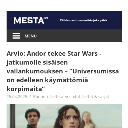
Skip
to
content
Mesta.net
MENU
Arvio: Andor tekee Star Wars -
jatkumolle sisäisen
vallankumouksen – ”Universumissa
on edelleen käymättömiä
korpimaita”
25.04.2025
Jouni Hirn
Banneri
,
Leffa-arvostelut
,
Leffat & sarjat