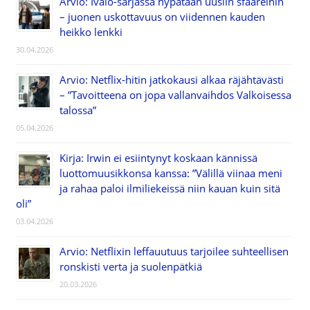
Arvio: Ivalo-sarjassa hypätään uusiin sfääreihin
– juonen uskottavuus on viidennen kauden
heikko lenkki
30.04.2026
Arvio: Netflix-hitin jatkokausi alkaa räjähtävästi
– ”Tavoitteena on jopa vallanvaihdos Valkoisessa
talossa”
05.04.2026
Kirja: Irwin ei esiintynyt koskaan kännissä
luottomuusikkonsa kanssa: ”Välillä viinaa meni
ja rahaa paloi ilmiliekeissä niin kauan kuin sitä
oli”
03.04.2026
Arvio: Netflixin leffauutuus tarjoilee suhteellisen
ronskisti verta ja suolenpätkiä
20.03.2026