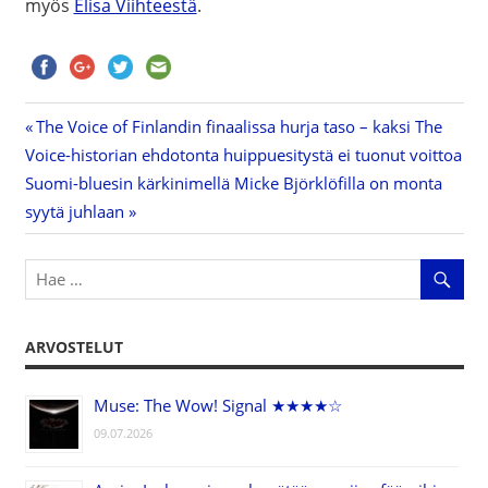
myös
Elisa Viihteestä
.
Previous
The Voice of Finlandin finaalissa hurja taso – kaksi The
Artikkelien
Voice-historian ehdotonta huippuesitystä ei tuonut voittoa
Post:
Next
Suomi-bluesin kärkinimellä Micke Björklöfilla on monta
selaus
Post:
syytä juhlaan
ARVOSTELUT
Muse: The Wow! Signal ★★★★☆
09.07.2026