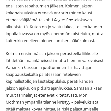
edellisten tapahtumien jälkeen. Kolmen jakson
kokonaisuuksina etenevä Anrorin toinen kausi
etenee vääjäämättä kohti
Rogue One
-elokuvan
alkupistettä. Kuten on jo saatu lukea, toisen kauden
lopulla luvassa on myös enemmän taisteluita, mutta
kuitenkin edelleen pienen ihmisen näkökulmasta.
Kolmen ensimmäisen jakson perusteella liikkeelle
lähdetään maanläheisesti mutta hieman varovaisesti.
Varsinkin Cassianin juuttuminen TIE-hävittäjän
kaappauskeikalta palatessaan riitelevien
kapinallistollojen kiistakapulaksi, peräti kahden
jakson ajaksi, on pitkälti ajanhukkaa. Samaan aikaan
muut tarinalinjat etenevät kiitettävästi. Mon
Mothman ympärillä tilanne kiristyy – palveluksista
pitää maksaa kovaa hintaa, ja riski paljastumiselle