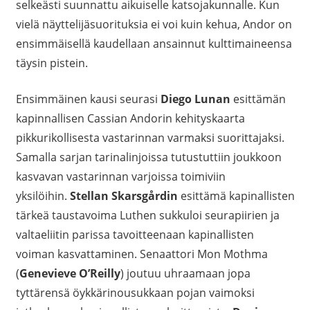
selkeästi suunnattu aikuiselle katsojakunnalle. Kun
vielä näyttelijäsuorituksia ei voi kuin kehua, Andor on
ensimmäisellä kaudellaan ansainnut kulttimaineensa
täysin pistein.
Ensimmäinen kausi seurasi
Diego Lunan
esittämän
kapinnallisen Cassian Andorin kehityskaarta
pikkurikollisesta vastarinnan varmaksi suorittajaksi.
Samalla sarjan tarinalinjoissa tutustuttiin joukkoon
kasvavan vastarinnan varjoissa toimiviin
yksilöihin.
Stellan Skarsgårdin
esittämä kapinallisten
tärkeä taustavoima Luthen sukkuloi seurapiirien ja
valtaeliitin parissa tavoitteenaan kapinallisten
voiman kasvattaminen. Senaattori Mon Mothma
(
Genevieve O’Reilly
) joutuu uhraamaan jopa
tyttärensä öykkärinousukkaan pojan vaimoksi