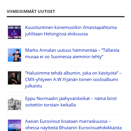
VIIMEISIMMÄT UUTISET
Kuusituntinen konemusiikin ilmaistapahtuma
juhlitaan Helsingissä elokuussa
Marko Annalan uutuus hämmentää – ”Tällaista
musaa ei oo Suomessa aiemmin tehty”
”Halusimme tehdä albumin, joka on käsityötä” –
CMX-yhtyeen A.W.Yrjänän toinen sooloalbumi
julkaistu
Eppu Normaalin jäähyväiskeikat – nämä biisit
soitettiin torstain keikalla
Aasian Euroviisut kisataan marraskuussa –
ohessa näytteitä Bhutanin Euroviisuehdokkaista