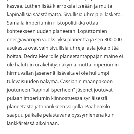
kasvaa. Luthen lisää kierroksia itseään ja muita
kapinallisia säästämättä. Sivullisia uhreja ei lasketa.
Samalla imperiumin riistopolitiikka ottaa
kohteekseen uuden planeetan. Loputtomien
energiavarojen vuoksi yksi planeetta ja sen 800 000
asukasta ovat vain sivullisia uhreja, asia joka pitää
hoitaa. Dedra Meerolle planeetantappajan maine ei
ole halutuin urakehitysnäkymä mutta imperiumin
hirmuvallan jäsenenä lisävalta ei ole hullumpi
tulevaisuuden näkymä. Cassianin maanpakoon
joutuneen ”kapinallisperheen” jäsenet joutuvat
pulaan imperiumin kiinnostuessa syrjäisestä
planeetasta jättihankkeen varjolla. Päähenkilö
saapuu paikalle pelastavana pyssymiehenä kuin
länkkäreissä aikoinaan.