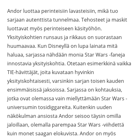
Andor luottaa perinteisiin lavasteisiin, mikä tuo
sarjaan autenttista tunnelmaa. Tehosteet ja maskit
luottavat myös perinteiseen käsityöhön.
Yksityiskohtien runsaus ja rikkaus on suorastaan
huumaavaa. Kun Disneyllä on lupa lainata mitä
haluaa, sarjassa nähdään monia Star Wars -faneja
innostavia yksityiskohtia. Otetaan esimerkkinä vaikka
TIE-hävittäjät, joita kuvataan hyvinkin
yksityiskohtaisesti, varsinkin sarjan toisen kauden
ensimmäisissä jaksoissa. Sarjassa on kohtauksia,
jotka ovat olemassa vain miellyttämään Star Wars -
universumin tosidiggareita. Kuitenkin uuden
näkökulman ansiosta Andor seisoo täysin omilla
jaloillaan, olemalla parempaa Star Wars -viihdettä
kuin monet saagan elokuvista. Andor on myös