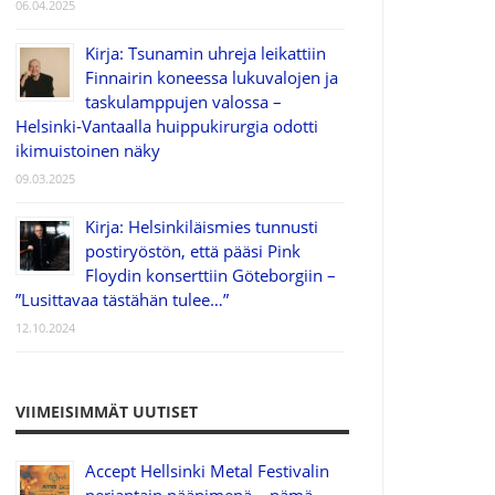
06.04.2025
Kirja: Tsunamin uhreja leikattiin
Finnairin koneessa lukuvalojen ja
taskulamppujen valossa –
Helsinki-Vantaalla huippukirurgia odotti
ikimuistoinen näky
09.03.2025
Kirja: Helsinkiläismies tunnusti
postiryöstön, että pääsi Pink
Floydin konserttiin Göteborgiin –
”Lusittavaa tästähän tulee…”
12.10.2024
VIIMEISIMMÄT UUTISET
Accept Hellsinki Metal Festivalin