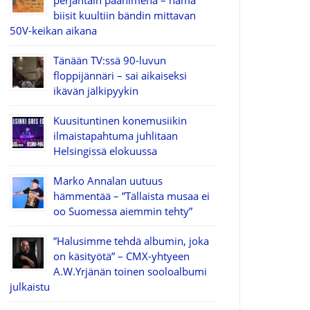
perjantain päänimenä – nämä
biisit kuultiin bändin mittavan
50V-keikan aikana
Tänään TV:ssä 90-luvun
floppijännäri – sai aikaiseksi
ikävän jälkipyykin
Kuusituntinen konemusiikin
ilmaistapahtuma juhlitaan
Helsingissä elokuussa
Marko Annalan uutuus
hämmentää – ”Tällaista musaa ei
oo Suomessa aiemmin tehty”
”Halusimme tehdä albumin, joka
on käsityötä” – CMX-yhtyeen
A.W.Yrjänän toinen sooloalbumi
julkaistu