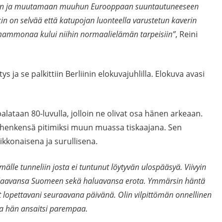
naan ja muutamaan muuhun Eurooppaan suuntautuneeseen
n on selvää että katupojan luonteella varustetun kaverin
sa mammonaa kului niihin normaalielämän tarpeisiin”
, Reini
s ja se palkittiin Berliinin elokuvajuhlilla. Elokuva avasi
palataan 80-luvulla, jolloin ne olivat osa hänen arkeaan.
 henkensä pitimiksi muun muassa tiskaajana. Sen
ikkonaisena ja surullisena.
älle tunneliin josta ei tuntunut löytyvän ulospääsyä. Viivyin
i palaavansa Suomeen sekä haluavansa erota. Ymmärsin häntä
lut lopettavani seuraavana päivänä. Olin vilpittömän onnellinen
 ja hän ansaitsi parempaa.