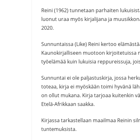
Reini (1962) tunnetaan parhaiten lukuisist
luonut uraa myös kirjalijana ja muusikk
2020.
Sunnuntaissa (Like) Reini kertoo elämästää
Kaunokirjalliseen muotoon kirjoitetuissa 
työelämää kuin lukuisia reppureissuja, joi
Sunnuntai ei ole paljastuskirja, jossa herkut
toteaa, kirja ei myöskään toimi hyvänä läh
on ollut mukana. Kirja tarjoaa kuitenkin v
Etelä-Afrikkaan saakka.
Kirjassa tarkastellaan maailmaa Reinin si
tuntemuksista.