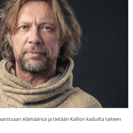
anissaan elämäänsä ja tietään Kallion kaduilta taiteen