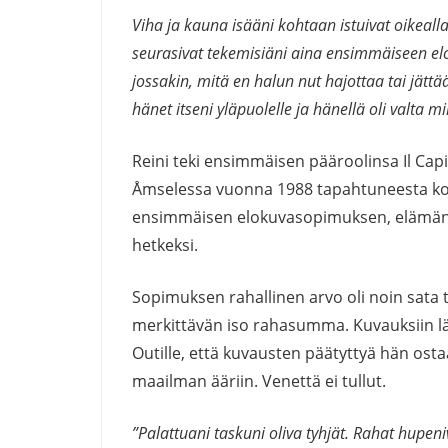
Viha ja kauna isääni kohtaan istuivat oikeall
seurasivat tekemisiäni aina ensimmäiseen elok
jossakin, mitä en halun nut hajottaa tai jätt
hänet itseni yläpuolelle ja hänellä oli valta 
Reini teki ensimmäisen pääroolinsa Il Cap
Åmselessa vuonna 1988 tapahtuneesta kol
ensimmäisen elokuvasopimuksen, elämän s
hetkeksi.
Sopimuksen rahallinen arvo oli noin sata
merkittävän iso rahasumma. Kuvauksiin lä
Outille, että kuvausten päätyttyä hän osta
maailman ääriin. Venettä ei tullut.
”Palattuani taskuni oliva tyhjät. Rahat hupe