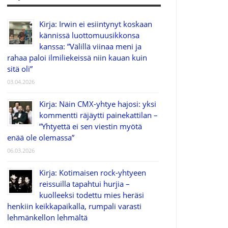
Kirja: Irwin ei esiintynyt koskaan
kännissä luottomuusikkonsa
kanssa: ”Välillä viinaa meni ja
rahaa paloi ilmiliekeissä niin kauan kuin
sitä oli”
03.04.2026
Kirja: Näin CMX-yhtye hajosi: yksi
kommentti räjäytti painekattilan –
”Yhtyettä ei sen viestin myötä
enää ole olemassa”
06.03.2026
Kirja: Kotimaisen rock-yhtyeen
reissuilla tapahtui hurjia –
kuolleeksi todettu mies heräsi
henkiin keikkapaikalla, rumpali varasti
lehmänkellon lehmältä