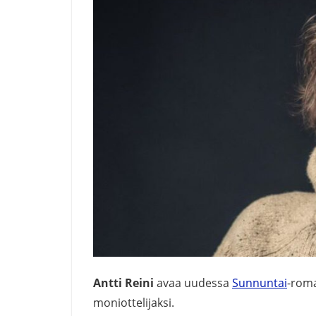
Antti Reini
avaa uudessa
Sunnuntai
-roma
moniottelijaksi.