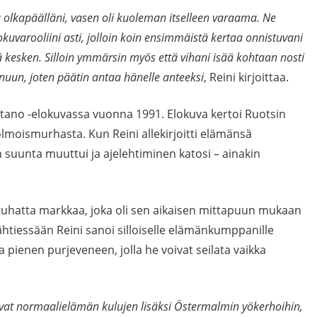
a olkapäälläni, vasen oli kuoleman itselleen varaama. Ne
uvarooliini asti, jolloin koin ensimmäistä kertaa onnistuvani
ää kesken. Silloin ymmärsin myös että vihani isää kohtaan nosti
minuun, joten päätin antaa hänelle anteeksi
, Reini kirjoittaa.
itano -elokuvassa vuonna 1991. Elokuva kertoi Ruotsin
moismurhasta. Kun Reini allekirjoitti elämänsä
uunta muuttui ja ajelehtiminen katosi – ainakin
 tuhatta markkaa, joka oli sen aikaisen mittapuun mukaan
htiessään Reini sanoi silloiselle elämänkumppanille
a pienen purjeveneen, jolla he voivat seilata vaikka
nivat normaalielämän kulujen lisäksi Östermalmin yökerhoihin,