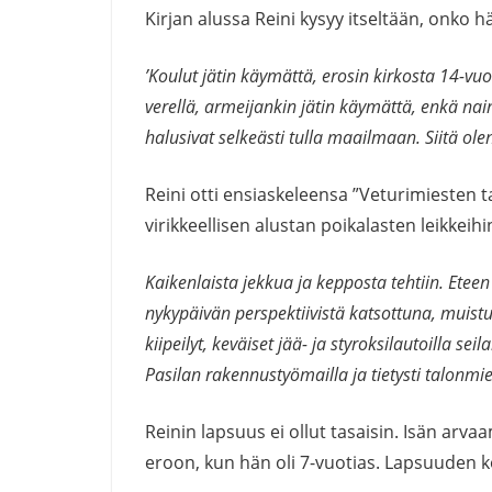
Kirjan alussa Reini kysyy itseltään, onko 
’Koulut jätin käymättä, erosin kirkosta 14-vuo
verellä, armeijankin jätin käymättä, enkä naim
halusivat selkeästi tulla maailmaan. Siitä olen 
Reini otti ensiaskeleensa ”Veturimiesten ta
virikkeellisen alustan poikalasten leikkeihi
Kaikenlaista jekkua ja kepposta tehtiin. Eteen 
nykypäivän perspektiivistä katsottuna, muistu
kiipeilyt, keväiset jää- ja styroksilautoilla seila
Pasilan rakennustyömailla ja tietysti talonm
Reinin lapsuus ei ollut tasaisin. Isän arv
eroon, kun hän oli 7-vuotias. Lapsuuden 