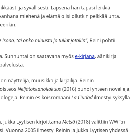
käästi ja syvällisesti. Lapsena hän tapasi leikkiä
 vanhana miehenä ja elämä olisi ollutkin pelkkää unta.
leenkin.
 isona, tai onko minusta jo tullut jotakin”
, Reini pohtii.
sta. Sunnuntai on saatavana myös
e-kirjana
, äänikirja
palvelusta.
 on näyttelijä, muusikko ja kirjailija. Reinin
koisteos
Neljätoistanollakuus
(2016) punoi yhteen novelleja,
logeja. Reinin esikoisromaani
La Ciudad
ilmestyi syksyllä
, Jukka Lyytisen kirjoittama
Metsä
(2018) valittiin WWF:n
i.​ Vuonna 2005 ilmestyi Reinin ja Jukka Lyytisen yhdessä