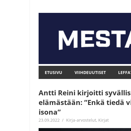
Skip
to
content
Mesta.net
Mesta.net
ETUSIVU
VIIHDEUUTISET
LEFFA
Antti Reini kirjoitti syväl
elämästään: ”Enkä tiedä v
isona”
23.09.2022
Jouni Hirn
Kirja-arvostelut
,
Kirjat