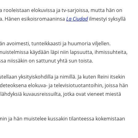
a rooleistaan elokuvissa ja tv-sarjoissa, mutta hän on
ona. Hänen esikoisromaaninsa
La Ciudad
ilmestyi syksyllä
n avoimesti, tunteikkaasti ja huumoria viljellen.
muistelmissa käydään läpi niin lapsuutta, ihmissuhteita,
ssa niissäkin on sattunut yhtä sun toista.
ellaan yksityiskohdilla ja nimillä. Ja kuten Reini itsekin
deteoksena elokuva- ja televisiotuotantoihin, joissa hän
älähdyksiä kuvausreissuilta, jotka ovat vieneet miestä
lmin ja hän muistelee kussakin tilanteessa kokemistaan