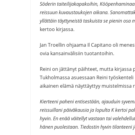
Söderin taiteilijakapakoihin, Kööpenhami
reissuun kuvaustaukojen aikana. Sanomattaki
yllättäin täyttyneistä taskuista se pienin o
kertoo kirjassa.
Jan Troellin ohjaama Il Capitano oli menesty
ovia kansainvälisiin tuotantoihin.
Reini on jättänyt päihteet, mutta kirjassa 
Tukholmassa asuessaan Reini työskenteli
aikainen elämä näyttäyttyy muistelmissa r
Kierteeni paheni entisestään, ajauduin syvemm
reissuillani päiväkausia ja lopulta K kerto
hyvin. En enää väitellyt vastaan tai valehdel
hänen puolestaan. Tiedostin hyvin tilanteeni