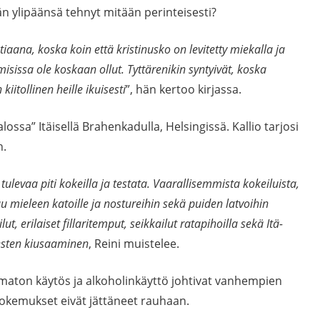
hän ylipäänsä tehnyt mitään perinteisesti?
tiaana, koska koin että kristinusko on levitetty miekalla ja
isissa ole koskaan ollut. Tyttärenikin syntyivät, koska
kiitollinen heille ikuisesti
”, hän kertoo kirjassa.
lossa” Itäisellä Brahenkadulla, Helsingissä. Kallio tarjosi
n.
tulevaa piti kokeilla ja testata. Vaarallisemmista kokeiluista,
u mieleen katoille ja nostureihin sekä puiden latvoihin
ilut, erilaiset fillaritemput, seikkailut ratapihoilla sekä Itä-
iesten kiusaaminen
, Reini muistelee.
aamaton käytös ja alkoholinkäyttö johtivat vanhempien
kokemukset eivät jättäneet rauhaan.