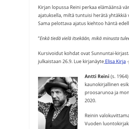
Kirjan lopussa Reini perkaa elämäänsä värik
ajatuksella, miltä tuntuisi herätä yhtäkkiä
Sama pelottava ajatus kiehtoo häntä edel
”
Enkä tiedä vielä itsekään, mikä minusta tulee
Kursivoidut kohdat ovat Sunnuntai-kirja
julkaistaan 26.9. Lue kirjanäyte
Elisa Kirja
-
Antti Reini
(s. 1964)
kaunokirjallinen esi
proosarunoa ja mono
2020.
Reinin valokuvittama
Vuoden luontokirjaks