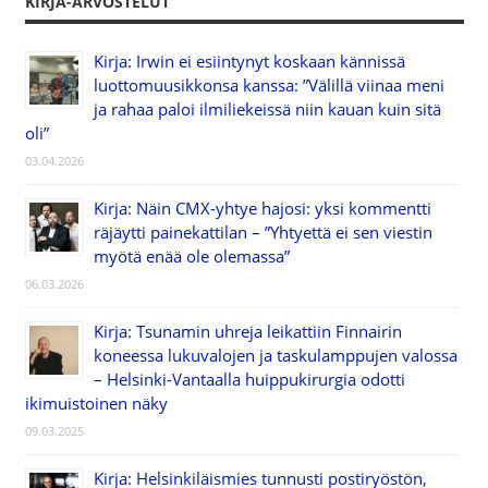
KIRJA-ARVOSTELUT
Kirja: Irwin ei esiintynyt koskaan kännissä
luottomuusikkonsa kanssa: ”Välillä viinaa meni
ja rahaa paloi ilmiliekeissä niin kauan kuin sitä
oli”
03.04.2026
Kirja: Näin CMX-yhtye hajosi: yksi kommentti
räjäytti painekattilan – ”Yhtyettä ei sen viestin
myötä enää ole olemassa”
06.03.2026
Kirja: Tsunamin uhreja leikattiin Finnairin
koneessa lukuvalojen ja taskulamppujen valossa
– Helsinki-Vantaalla huippukirurgia odotti
ikimuistoinen näky
09.03.2025
Kirja: Helsinkiläismies tunnusti postiryöstön,