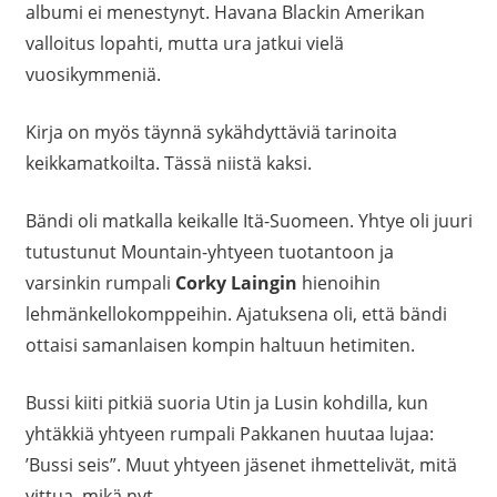
albumi ei menestynyt. Havana Blackin Amerikan
valloitus lopahti, mutta ura jatkui vielä
vuosikymmeniä.
Kirja on myös täynnä sykähdyttäviä tarinoita
keikkamatkoilta. Tässä niistä kaksi.
Bändi oli matkalla keikalle Itä-Suomeen. Yhtye oli juuri
tutustunut Mountain-yhtyeen tuotantoon ja
varsinkin rumpali
Corky Laingin
hienoihin
lehmänkellokomppeihin. Ajatuksena oli, että bändi
ottaisi samanlaisen kompin haltuun hetimiten.
Bussi kiiti pitkiä suoria Utin ja Lusin kohdilla, kun
yhtäkkiä yhtyeen rumpali Pakkanen huutaa lujaa:
’Bussi seis”. Muut yhtyeen jäsenet ihmettelivät, mitä
vittua, mikä nyt.