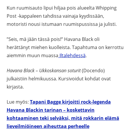
Kun ruumisauto lipui hiljaa pois alueelta Whipping
Post -kappaleen tahdissa vainaja kyydissään,
motoristi nousi istumaan ruumispussissa ja julisti.
”Seis, mä jään tässä pois!” Havana Black oli
herättänyt miehen kuolleista. Tapahtuma on kerrottu
aiemmin muun muassa
Iltalehdessä
.
Havana Black – Ukkoskansan soturit
(Docendo)
julkaistiin helmikuussa. Kursivoidut kohdat ovat
kirjasta.
Lue myös:
Tapani Bagge kirjoitti rock-legenda
Havana Blackin tarinan – koskettavin
kohtaaminen teki selväksi, mitä rokkarin elämä
lieveilmiöineen aiheuttaa perheelle