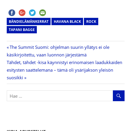
BÄNDIELÄMÄNKERRAT
HAVANA BLACK
ROCK
TAPANI BAGGE
Previous
The Summit Suomi: ohjelman suurin yllätys ei ole
Artikkelien
käsikirjoitettu, vaan luonnon järjestämä
Post:
Next
Tähdet, tähdet -kisa käynnistyi erinomaisen laadukkaiden
selaus
Post:
esitysten saattelemana – tämä oli ysärijakson yleisön
suosikki