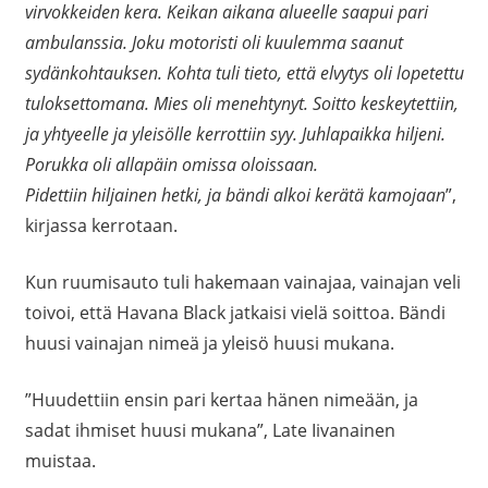
virvokkeiden kera. Keikan aikana alueelle saapui pari
ambulanssia. Joku motoristi oli kuulemma saanut
sydänkohtauksen. Kohta tuli tieto, että elvytys oli lopetettu
tuloksettomana. Mies oli menehtynyt. Soitto keskeytettiin,
ja yhtyeelle ja yleisölle kerrottiin syy. Juhlapaikka hiljeni.
Porukka oli allapäin omissa oloissaan.
Pidettiin hiljainen hetki, ja bändi alkoi kerätä kamojaan
”,
kirjassa kerrotaan.
Kun ruumisauto tuli hakemaan vainajaa, vainajan veli
toivoi, että Havana Black jatkaisi vielä soittoa. Bändi
huusi vainajan nimeä ja yleisö huusi mukana.
”Huudettiin ensin pari kertaa hänen nimeään, ja
sadat ihmiset huusi mukana”, Late Iivanainen
muistaa.