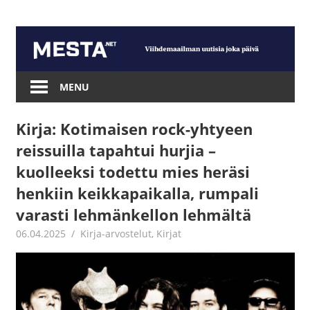
Skip
to
content
Mesta.net
MENU
Kirja: Kotimaisen rock-yhtyeen
reissuilla tapahtui hurjia –
kuolleeksi todettu mies heräsi
henkiin keikkapaikalla, rumpali
varasti lehmänkellon lehmältä
06.04.2025
Jouni Hirn
Kirja-arvostelut
,
Kirjat