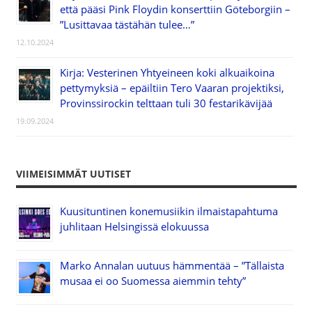
että pääsi Pink Floydin konserttiin Göteborgiin –
”Lusittavaa tästähän tulee…”
12.10.2024
Kirja: Vesterinen Yhtyeineen koki alkuaikoina
pettymyksiä – epäiltiin Tero Vaaran projektiksi,
Provinssirockin telttaan tuli 30 festarikävijää
19.09.2024
VIIMEISIMMÄT UUTISET
Kuusituntinen konemusiikin ilmaistapahtuma
juhlitaan Helsingissä elokuussa
Marko Annalan uutuus hämmentää – ”Tällaista
musaa ei oo Suomessa aiemmin tehty”