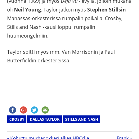
(vuonna 1969) ja myös
Déjà Vu
-levyllä, jolloin mukana
oli
Neil Young
. Taylor jatkoi myös
Stephen Stillsin
Manassas-orkesterissa rumpalin paikalla. Crosby,
Stills and Nash -kausi loppui rumpalin
huumeongelmiin.
Taylor soitti myös mm. Van Morrisonin ja Paul
Butterfieldin orkestereissa.
CROSBY
DALLAS TAYLOR
STILLS AND NASH
Previous
Kohuttu murhadokkari alkaa HBO:lla
Next
Frank