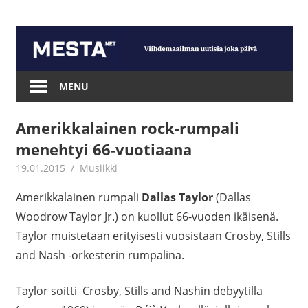
Skip
to
content
Mesta.net
MENU
Amerikkalainen rock-rumpali
menehtyi 66-vuotiaana
19.01.2015
mestanet
Musiikki
Amerikkalainen rumpali
Dallas Taylor
(Dallas
Woodrow Taylor Jr.) on kuollut 66-vuoden ikäisenä.
Taylor muistetaan erityisesti vuosistaan Crosby, Stills
and Nash -orkesterin rumpalina.
Taylor soitti Crosby, Stills and Nashin debyytilla