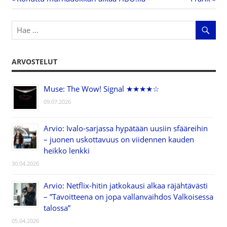
Artikkelien
Post:
Post:
selaus
ARVOSTELUT
Muse: The Wow! Signal ★★★★☆
09.07.2026
Arvio: Ivalo-sarjassa hypätään uusiin sfääreihin
– juonen uskottavuus on viidennen kauden
heikko lenkki
30.04.2026
Arvio: Netflix-hitin jatkokausi alkaa räjähtävästi
– ”Tavoitteena on jopa vallanvaihdos Valkoisessa
talossa”
05.04.2026