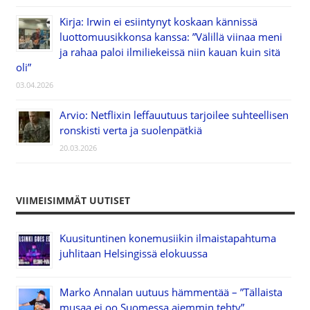
Kirja: Irwin ei esiintynyt koskaan kännissä
luottomuusikkonsa kanssa: ”Välillä viinaa meni
ja rahaa paloi ilmiliekeissä niin kauan kuin sitä
oli”
03.04.2026
Arvio: Netflixin leffauutuus tarjoilee suhteellisen
ronskisti verta ja suolenpätkiä
20.03.2026
VIIMEISIMMÄT UUTISET
Kuusituntinen konemusiikin ilmaistapahtuma
juhlitaan Helsingissä elokuussa
Marko Annalan uutuus hämmentää – ”Tällaista
musaa ei oo Suomessa aiemmin tehty”