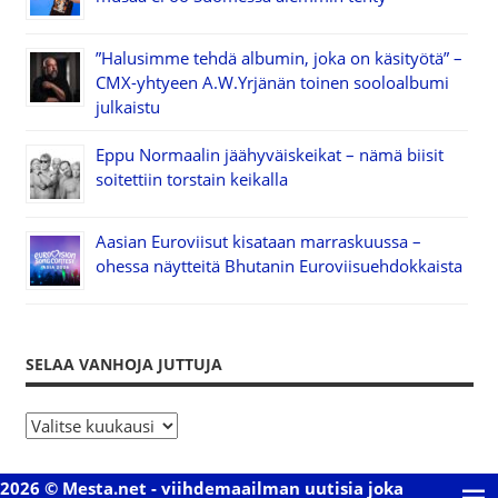
”Halusimme tehdä albumin, joka on käsityötä” –
CMX-yhtyeen A.W.Yrjänän toinen sooloalbumi
julkaistu
Eppu Normaalin jäähyväiskeikat – nämä biisit
soitettiin torstain keikalla
Aasian Euroviisut kisataan marraskuussa –
ohessa näytteitä Bhutanin Euroviisuehdokkaista
SELAA VANHOJA JUTTUJA
S
e
l
2026 © Mesta.net - viihdemaailman uutisia joka