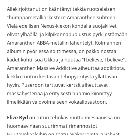
Allekirjoittanut on kääntänyt takkia ruotsalaisen
”humppametalliorkesteri” Amaranthen suhteen.
Vielä edellisen Nexus-kiekon kohdalla suojakilvet
olivat ylhäällä ja kilpikonnapuolustus pyrki estämään
Amaranthen ABBA-metallin lähentelyt. Kolmannen
albumin pyöriessä soittimessa, on pakko nostaa
kädet kohti Isoa Ukkoa ja huutaa ”I believe, I believe”.
Amaranthen Massive Addictive aiheuttaa addiktiota,
kiekko tuntuu kestävän tehopyöritystä yllättävän
hyvin. Puseroon tarttuvat kertsit aiheuttavat
massahysteriaa ja erityisesti huomio kiinnittyy
ilmeikkään valovoimaiseen vokaaliosastoon.
Elize Ryd
on tutun tehokas mutta miesäänissä on
huomaavinaan suurimmat rimannostot.
Huutovokaaleihin on saatu äijäkerrointa ja vahvat