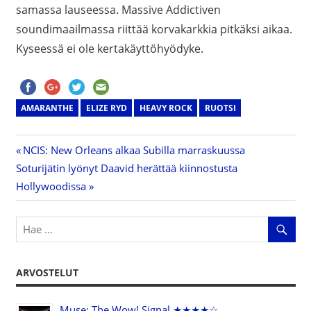
samassa lauseessa. Massive Addictiven
soundimaailmassa riittää korvakarkkia pitkäksi aikaa.
Kyseessä ei ole kertakäyttöhyödyke.
AMARANTHE
ELIZE RYD
HEAVY ROCK
RUOTSI
Previous
NCIS: New Orleans alkaa Subilla marraskuussa
Artikkelien
Next
Soturijätin lyönyt Daavid herättää kiinnostusta
Post:
Post:
Hollywoodissa
selaus
ARVOSTELUT
Muse: The Wow! Signal ★★★★☆