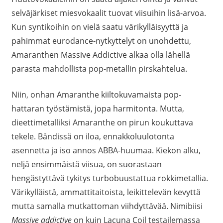
selväjärkiset miesvokaalit tuovat viisuihin lisä-arvoa.
Kun syntikoihin on vielä saatu värikylläisyyttä ja
pahimmat eurodance-nytkyttelyt on unohdettu,
Amaranthen Massive Addictive alkaa olla lähellä
parasta mahdollista pop-metallin pirskahtelua.
Niin, onhan Amaranthe kiiltokuvamaista pop-
hattaran työstämistä, jopa harmitonta. Mutta,
dieettimetalliksi Amaranthe on pirun koukuttava
tekele. Bändissä on iloa, ennakkoluulotonta
asennetta ja iso annos ABBA-huumaa. Kiekon alku,
neljä ensimmäistä viisua, on suorastaan
hengästyttävä tykitys turbobuustattua rokkimetallia.
Värikylläistä, ammattitaitoista, leikittelevän kevyttä
mutta samalla mutkattoman viihdyttävää. Nimibiisi
Massive addictive
on kuin Lacuna Coil testailemassa