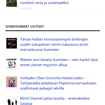
ronskisti verta ja suolenpätkiä
20.03.2026
VIIMEISIMMÄT UUTISET
Tämän hetken kiinnostavimpiin brittiräpin
uuden sukupolven nimiin lukeutuva artisti
marraskuussa Suomeen
Weezer ensi kesänä Suomeen – näin hankit liput
ennen yleisen myynnin alkua
Voittaako Olavi Uusivirta mestaruuden –
Tampereella pelattavan Poptennis-turnaukseen
osallistuvat pelaajat selvillä
Blind Channel palaa tauolta – areenakeikka
luvassa