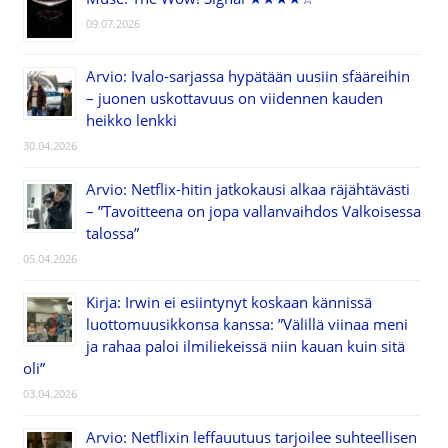
09.07.2026
Arvio: Ivalo-sarjassa hypätään uusiin sfääreihin
– juonen uskottavuus on viidennen kauden
heikko lenkki
30.04.2026
Arvio: Netflix-hitin jatkokausi alkaa räjähtävästi
– ”Tavoitteena on jopa vallanvaihdos Valkoisessa
talossa”
05.04.2026
Kirja: Irwin ei esiintynyt koskaan kännissä
luottomuusikkonsa kanssa: ”Välillä viinaa meni
ja rahaa paloi ilmiliekeissä niin kauan kuin sitä
oli”
03.04.2026
Arvio: Netflixin leffauutuus tarjoilee suhteellisen