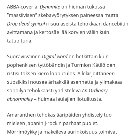
ABBA-coveria.
Dynamite
on hieman tukossa
”massiivisen” skebavyörytyksen paineessa mutta
Drop dead synical
riisuu aseista tehokkaan dancebiitin
avittamana ja kertosäe jää korvien väliin kuin
tatuoituna.
Suoraviivainen
Digital word
on hetkittäin kuin
pophenkisen tyttöbändin ja Turmion Kätilöiden
ristisiitoksen kiero lopputulos. Allekirjoittaneen
suosikiksi nousee ärhäkkää asennetta ja ylimakeaa
söpöilyä tehokkaasti yhdistelevä
An Ordinary
abnormality
– huimaa laulajien ilotulitusta.
Amaranthen tehokas ääripäiden yhdistely tuo
mieleen Japanin J-rockin parhaat puolet.
Mörrimöykky ja makeileva aurinkoisuus toimivat