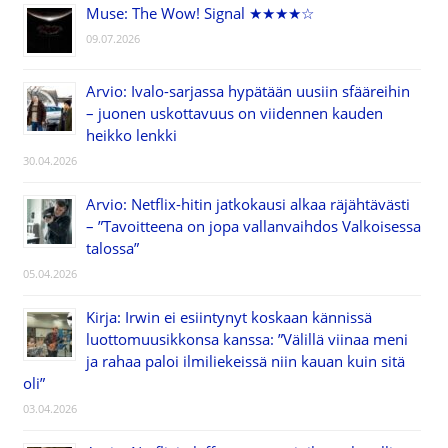
Muse: The Wow! Signal ★★★★☆
09.07.2026
Arvio: Ivalo-sarjassa hypätään uusiin sfääreihin
– juonen uskottavuus on viidennen kauden
heikko lenkki
30.04.2026
Arvio: Netflix-hitin jatkokausi alkaa räjähtävästi
– ”Tavoitteena on jopa vallanvaihdos Valkoisessa
talossa”
05.04.2026
Kirja: Irwin ei esiintynyt koskaan kännissä
luottomuusikkonsa kanssa: ”Välillä viinaa meni
ja rahaa paloi ilmiliekeissä niin kauan kuin sitä
oli”
03.04.2026