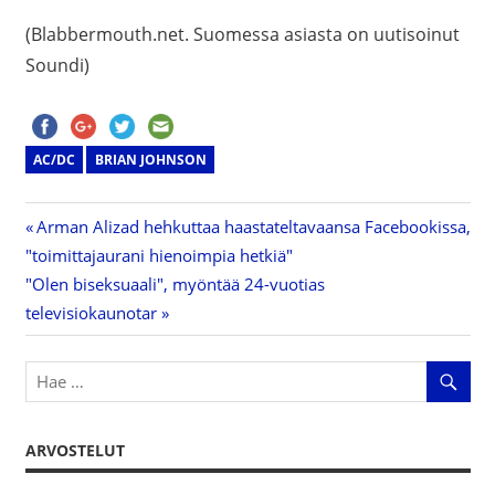
(Blabbermouth.net. Suomessa asiasta on uutisoinut
Soundi)
AC/DC
BRIAN JOHNSON
Previous
Arman Alizad hehkuttaa haastateltavaansa Facebookissa,
Artikkelien
"toimittajaurani hienoimpia hetkiä"
Post:
Next
"Olen biseksuaali", myöntää 24-vuotias
selaus
Post:
televisiokaunotar
ARVOSTELUT