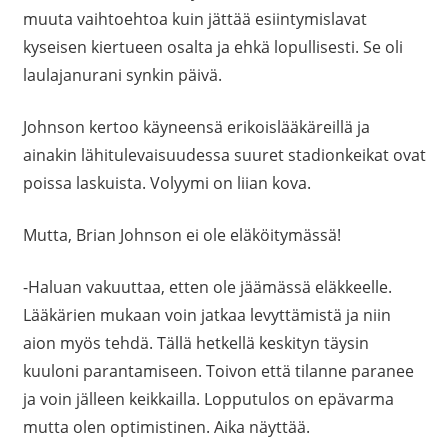
muuta vaihtoehtoa kuin jättää esiintymislavat
kyseisen kiertueen osalta ja ehkä lopullisesti. Se oli
laulajanurani synkin päivä.
Johnson kertoo käyneensä erikoislääkäreillä ja
ainakin lähitulevaisuudessa suuret stadionkeikat ovat
poissa laskuista. Volyymi on liian kova.
Mutta, Brian Johnson ei ole eläköitymässä!
-Haluan vakuuttaa, etten ole jäämässä eläkkeelle.
Lääkärien mukaan voin jatkaa levyttämistä ja niin
aion myös tehdä. Tällä hetkellä keskityn täysin
kuuloni parantamiseen. Toivon että tilanne paranee
ja voin jälleen keikkailla. Lopputulos on epävarma
mutta olen optimistinen. Aika näyttää.