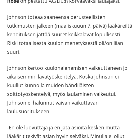
Rose
on pestattu AC/DC:n korvaavaksi laulajaksi.
Johnson toteaa saaneensa perusteellisten
tutkimusten jälkeen (maaliskuuun 7. päivä) lääkäreiltä
kehoituksen jättää suuret keikkalavat lopullisesti.
Riski totaalisesta kuulon menetyksestä oli/on liian
suuri.
Johnson kertoo kuulonalenemisen vaikeuttaneen jo
aikaisemmin lavatyöskentelyä. Koska Johnson ei
kuullut kunnolla muiden bändiläisten
soittotyöskentelyä, myös laulaminen vaikeutui.
Johnson ei halunnut vaivan vaikuttavan
laulusuoritukseen.
-En ole luovuttaja ja en jätä asioita kesken mutta
lääkärit tekivät asian hyvin selväksi. Minulla ei ollut