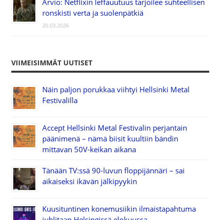
Arvio: Netflixin leffauutuus tarjoilee suhteellisen
ronskisti verta ja suolenpätkiä
20.03.2026
VIIMEISIMMÄT UUTISET
Näin paljon porukkaa viihtyi Hellsinki Metal
Festivalilla
Accept Hellsinki Metal Festivalin perjantain
päänimenä – nämä biisit kuultiin bändin
mittavan 50V-keikan aikana
Tänään TV:ssä 90-luvun floppijännäri – sai
aikaiseksi ikävän jälkipyykin
Kuusituntinen konemusiikin ilmaistapahtuma
juhlitaan Helsingissä elokuussa