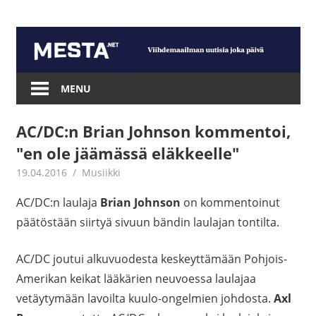
Skip
to
content
Mesta.net
MENU
AC/DC:n Brian Johnson kommentoi,
"en ole jäämässä eläkkeelle"
19.04.2016
mestanet
Musiikki
AC/DC:n laulaja
Brian Johnson
on kommentoinut
päätöstään siirtyä sivuun bändin laulajan tontilta.
AC/DC joutui alkuvuodesta keskeyttämään Pohjois-
Amerikan keikat lääkärien neuvoessa laulajaa
vetäytymään lavoilta kuulo-ongelmien johdosta.
Axl