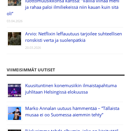
luottomuusikkonsa kanssa: ”Välillä viinaa meni
ja rahaa paloi ilmiliekeissä niin kauan kuin sitä
oli”
03.04.2026
Arvio: Netflixin leffauutuus tarjoilee suhteellisen
ronskisti verta ja suolenpätkiä
20.03.2026
VIIMEISIMMÄT UUTISET
Kuusituntinen konemusiikin ilmaistapahtuma
juhlitaan Helsingissä elokuussa
Marko Annalan uutuus hämmentää – ”Tällaista
musaa ei oo Suomessa aiemmin tehty”