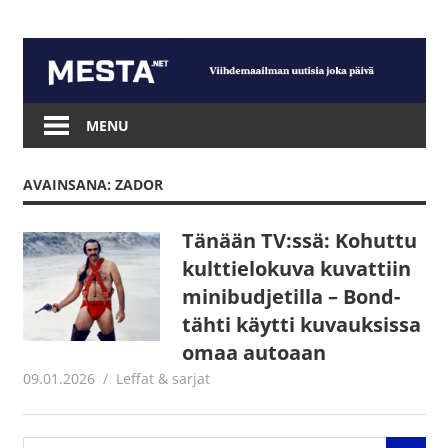
Skip
to
content
Mesta.net
MENU
AVAINSANA: ZADOR
Tänään TV:ssä: Kohuttu
kulttielokuva kuvattiin
minibudjetilla – Bond-
tähti käytti kuvauksissa
omaa autoaan
09.01.2026
Jouni Hirn
Leffat & sarjat