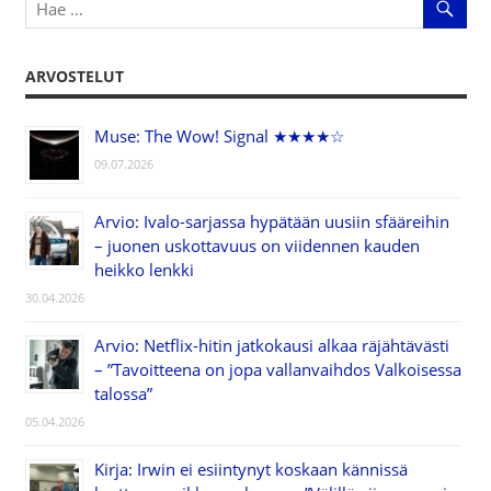
ARVOSTELUT
Muse: The Wow! Signal ★★★★☆
09.07.2026
Arvio: Ivalo-sarjassa hypätään uusiin sfääreihin
– juonen uskottavuus on viidennen kauden
heikko lenkki
30.04.2026
Arvio: Netflix-hitin jatkokausi alkaa räjähtävästi
– ”Tavoitteena on jopa vallanvaihdos Valkoisessa
talossa”
05.04.2026
Kirja: Irwin ei esiintynyt koskaan kännissä