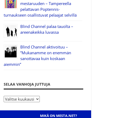
mestaruuden – Tampereella
pelattavan Poptennis-
turnaukseen osallistuvat pelaajat selvillä
Blind Channel palaa tauolta –
areenakeikka luvassa
Blind Channel aktivoituu –
”Mukanamme on enemmän
sanottavaa kuin koskaan
aiemmin”
SELAA VANHOJA JUTTUJA
S
e
l
MIKÄ ON MESTA.NET?