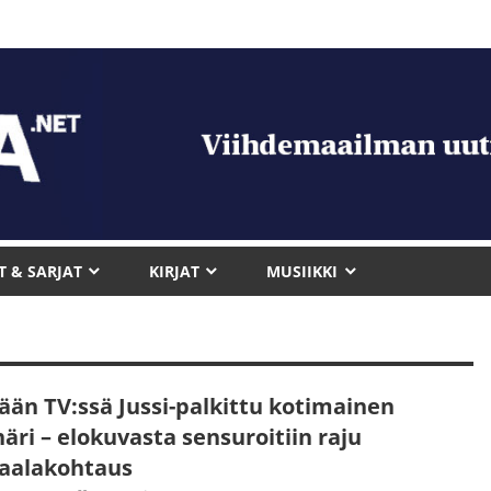
T & SARJAT
KIRJAT
MUSIIKKI
ään TV:ssä Jussi-palkittu kotimainen
äri – elokuvasta sensuroitiin raju
raalakohtaus