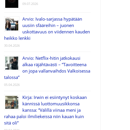
09.07.2026
Arvio: Ivalo-sarjassa hypätään
uusiin sfääreihin – juonen
uskottavuus on viidennen kauden
heikko lenkki
30.04.2026
Arvio: Netflix-hitin jatkokausi
alkaa räjähtävästi – ”Tavoitteena
on jopa vallanvaihdos Valkoisessa
talossa”
05.04.2026
Kirja: Irwin ei esiintynyt koskaan
kännissä luottomuusikkonsa
kanssa: ”Välillä viinaa meni ja
rahaa paloi ilmiliekeissä niin kauan kuin
sitä oli”