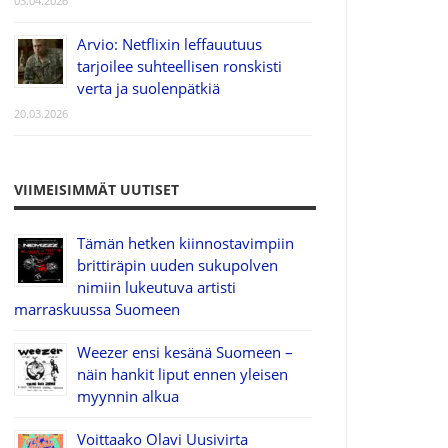
03.04.2026
Arvio: Netflixin leffauutuus
tarjoilee suhteellisen ronskisti
verta ja suolenpätkiä
20.03.2026
VIIMEISIMMÄT UUTISET
Tämän hetken kiinnostavimpiin
brittiräpin uuden sukupolven
nimiin lukeutuva artisti
marraskuussa Suomeen
Weezer ensi kesänä Suomeen –
näin hankit liput ennen yleisen
myynnin alkua
Voittaako Olavi Uusivirta