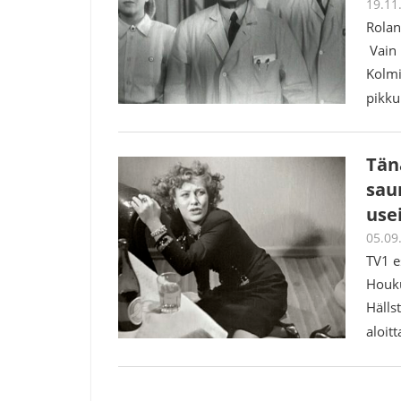
19.11
Rolan
Vain 
Kolmi
pikku
Tän
sau
use
05.09
TV1 e
Houku
Hälls
aloit