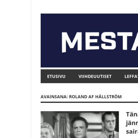
Skip
to
content
Mesta.net
Mesta.net
ETUSIVU
VIIHDEUUTISET
LEFFA
AVAINSANA: ROLAND AF HÄLLSTRÖM
Tän
jänn
sai