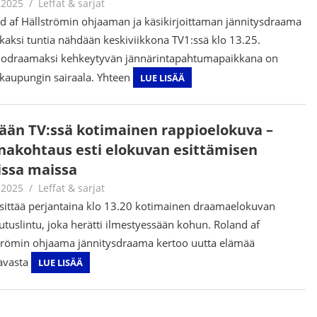
.2025
Jouni Hirn
Leffat & sarjat
d af Hällströmin ohjaaman ja käsikirjoittaman jännitysdraama
kaksi tuntia nähdään keskiviikkona TV1:ssä klo 13.25.
odraamaksi kehkeytyvän jännärintapahtumapaikkana on
kaupungin sairaala. Yhteen
LUE LISÄÄ
ään TV:ssä kotimainen rappioelokuva –
nakohtaus esti elokuvan esittämisen
issa maissa
.2025
Jouni Hirn
Leffat & sarjat
sittää perjantaina klo 13.20 kotimainen draamaelokuvan
tuslintu, joka herätti ilmestyessään kohun. Roland af
trömin ohjaama jännitysdraama kertoo uutta elämää
tavasta
LUE LISÄÄ