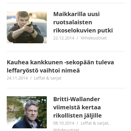
Maikkarilla uusi
ruotsalaisten
rikoselokuvien putki
22.12.2014
mestanet
Viihdeuutiset
Kauhea kankkunen -sekopään tuleva
leffaryöstö vaihtoi nimeä
24.11.2014
mestanet
Leffat & sarjat
Britti-Wallander
viimeistä kertaa
rikollisten jäljille
08.10.2014
mestanet
Leffat & sarjat
,
Viihdeuutiset