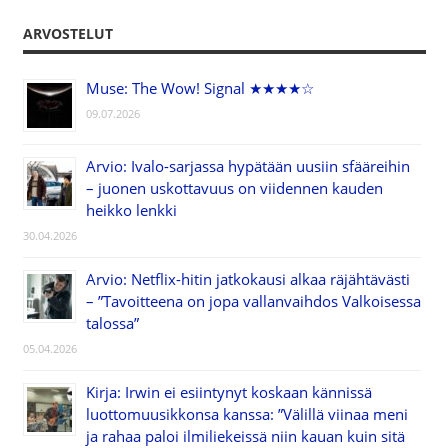
ARVOSTELUT
Muse: The Wow! Signal ★★★★☆
09.07.2026
Arvio: Ivalo-sarjassa hypätään uusiin sfääreihin
– juonen uskottavuus on viidennen kauden
heikko lenkki
30.04.2026
Arvio: Netflix-hitin jatkokausi alkaa räjähtävästi
– ”Tavoitteena on jopa vallanvaihdos Valkoisessa
talossa”
05.04.2026
Kirja: Irwin ei esiintynyt koskaan kännissä
luottomuusikkonsa kanssa: ”Välillä viinaa meni
ja rahaa paloi ilmiliekeissä niin kauan kuin sitä