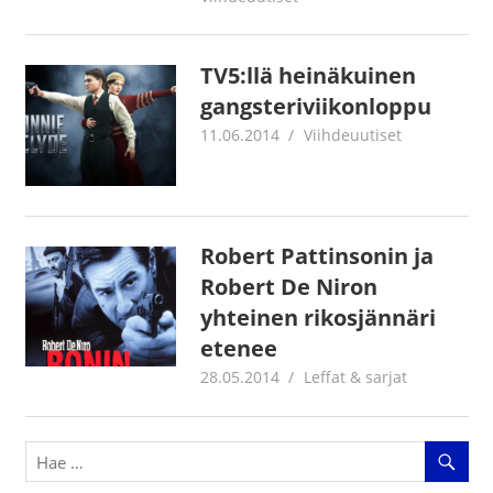
TV5:llä heinäkuinen
gangsteriviikonloppu
11.06.2014
mestanet
Viihdeuutiset
Robert Pattinsonin ja
Robert De Niron
yhteinen rikosjännäri
etenee
28.05.2014
mestanet
Leffat & sarjat