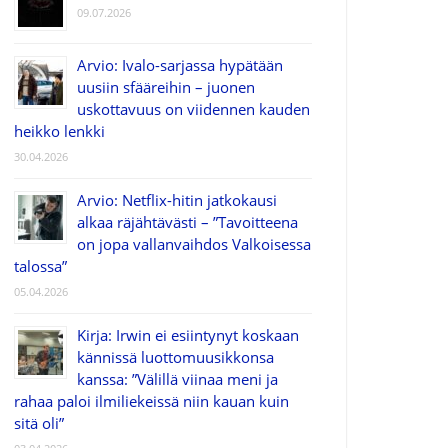
09.07.2026
Arvio: Ivalo-sarjassa hypätään
uusiin sfääreihin – juonen
uskottavuus on viidennen kauden
heikko lenkki
30.04.2026
Arvio: Netflix-hitin jatkokausi
alkaa räjähtävästi – ”Tavoitteena
on jopa vallanvaihdos Valkoisessa
talossa”
05.04.2026
Kirja: Irwin ei esiintynyt koskaan
kännissä luottomuusikkonsa
kanssa: ”Välillä viinaa meni ja
rahaa paloi ilmiliekeissä niin kauan kuin
sitä oli”