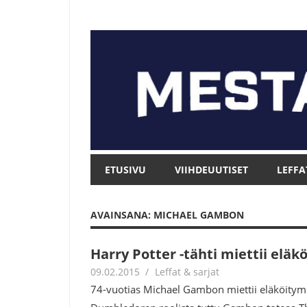
Skip
to
content
Mesta.net
Mesta.net
ETUSIVU
VIIHDEUUTISET
LEFFA
AVAINSANA: MICHAEL GAMBON
Harry Potter -tähti miettii eläk
09.02.2015
mestanet
Leffat & sarjat
74-vuotias Michael Gambon miettii eläköitymist