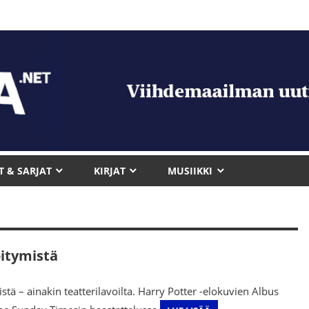
T & SARJAT
KIRJAT
MUSIIKKI
öitymistä
ä – ainakin teatterilavoilta. Harry Potter -elokuvien Albus