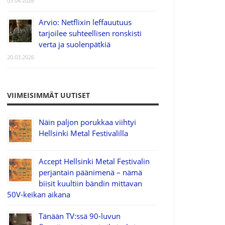
03.04.2026
Arvio: Netflixin leffauutuus
tarjoilee suhteellisen ronskisti
verta ja suolenpätkiä
20.03.2026
VIIMEISIMMÄT UUTISET
Näin paljon porukkaa viihtyi
Hellsinki Metal Festivalilla
Accept Hellsinki Metal Festivalin
perjantain päänimenä – nämä
biisit kuultiin bändin mittavan
50V-keikan aikana
Tänään TV:ssä 90-luvun