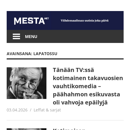
Skip
to
content
Mesta.net
MENU
AVAINSANA: LAPATOSSU
Tänään TV:ssä
kotimainen takavuosien
vauhtikomedia –
päähahmon esikuvasta
oli vahvoja epäilyjä
03.04.2026
Jouni Hirn
Leffat & sarjat