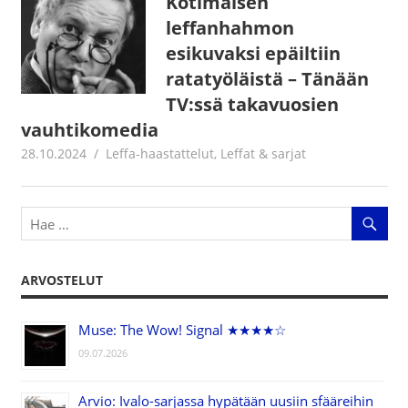
Kotimaisen
leffanhahmon
esikuvaksi epäiltiin
ratatyöläistä – Tänään
TV:ssä takavuosien
vauhtikomedia
28.10.2024
Jouni Hirn
Leffa-haastattelut
,
Leffat & sarjat
ARVOSTELUT
Muse: The Wow! Signal ★★★★☆
09.07.2026
Arvio: Ivalo-sarjassa hypätään uusiin sfääreihin