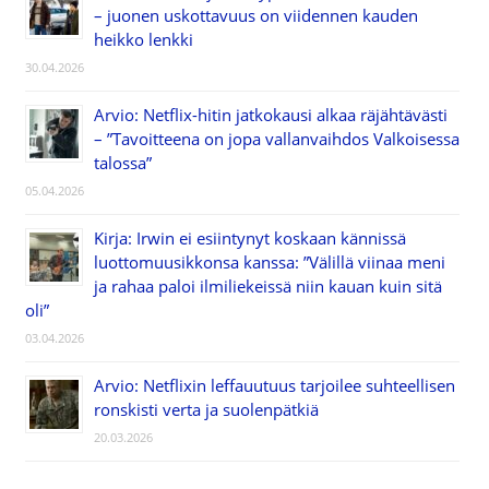
– juonen uskottavuus on viidennen kauden
heikko lenkki
30.04.2026
Arvio: Netflix-hitin jatkokausi alkaa räjähtävästi
– ”Tavoitteena on jopa vallanvaihdos Valkoisessa
talossa”
05.04.2026
Kirja: Irwin ei esiintynyt koskaan kännissä
luottomuusikkonsa kanssa: ”Välillä viinaa meni
ja rahaa paloi ilmiliekeissä niin kauan kuin sitä
oli”
03.04.2026
Arvio: Netflixin leffauutuus tarjoilee suhteellisen
ronskisti verta ja suolenpätkiä
20.03.2026