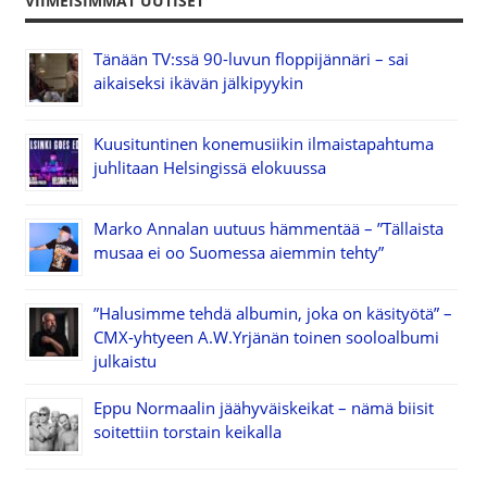
VIIMEISIMMÄT UUTISET
Tänään TV:ssä 90-luvun floppijännäri – sai
aikaiseksi ikävän jälkipyykin
Kuusituntinen konemusiikin ilmaistapahtuma
juhlitaan Helsingissä elokuussa
Marko Annalan uutuus hämmentää – ”Tällaista
musaa ei oo Suomessa aiemmin tehty”
”Halusimme tehdä albumin, joka on käsityötä” –
CMX-yhtyeen A.W.Yrjänän toinen sooloalbumi
julkaistu
Eppu Normaalin jäähyväiskeikat – nämä biisit
soitettiin torstain keikalla