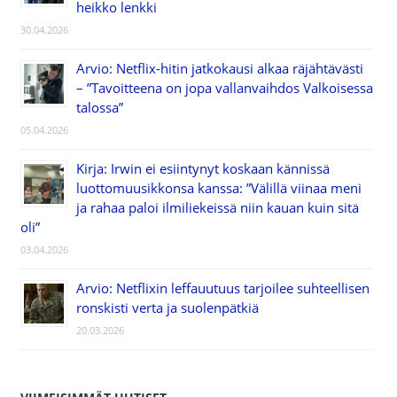
heikko lenkki
30.04.2026
Arvio: Netflix-hitin jatkokausi alkaa räjähtävästi
– ”Tavoitteena on jopa vallanvaihdos Valkoisessa
talossa”
05.04.2026
Kirja: Irwin ei esiintynyt koskaan kännissä
luottomuusikkonsa kanssa: ”Välillä viinaa meni
ja rahaa paloi ilmiliekeissä niin kauan kuin sitä
oli”
03.04.2026
Arvio: Netflixin leffauutuus tarjoilee suhteellisen
ronskisti verta ja suolenpätkiä
20.03.2026