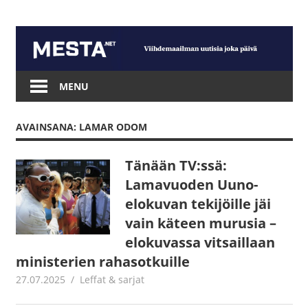
Skip
to
content
Mesta.net
MENU
AVAINSANA: LAMAR ODOM
Tänään TV:ssä:
Lamavuoden Uuno-
elokuvan tekijöille jäi
vain käteen murusia –
elokuvassa vitsaillaan
ministerien rahasotkuille
27.07.2025
Jouni Hirn
Leffat & sarjat