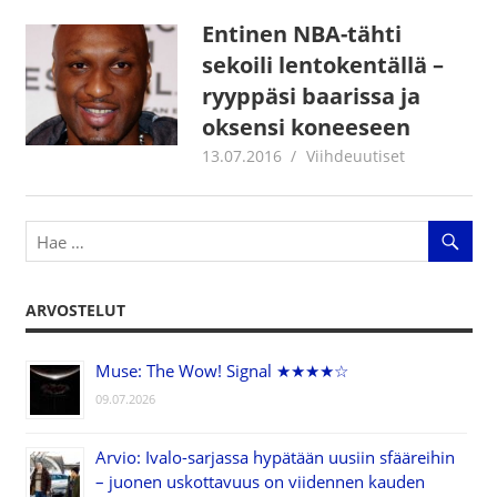
Entinen NBA-tähti
sekoili lentokentällä –
ryyppäsi baarissa ja
oksensi koneeseen
13.07.2016
Jouni Hirn
Viihdeuutiset
ARVOSTELUT
Muse: The Wow! Signal ★★★★☆
09.07.2026
Arvio: Ivalo-sarjassa hypätään uusiin sfääreihin
– juonen uskottavuus on viidennen kauden