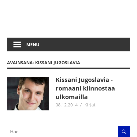
MENU
AVAINSANA: KISSANI JUGOSLAVIA
Kissani Jugoslavia -
romaani kiinnostaa
ulkomailla
08.12.2014
mestanet
Kirjat