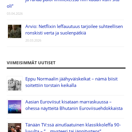
oli”
03.04.2026
Arvio: Netflixin leffauutuus tarjoilee suhteellisen
ronskisti verta ja suolenpätkiä
20.03.2026
VIIMEISIMMÄT UUTISET
Eppu Normaalin jäähyväiskeikat – nämä biisit
soitettiin torstain keikalla
Aasian Euroviisut kisataan marraskuussa –
ohessa näytteitä Bhutanin Euroviisuehdokkaista
Tänään TV:ssä ainutlaatuinen klassikkoleffa 90-
luvulta – ”… mysteeri tai jännitysteos”