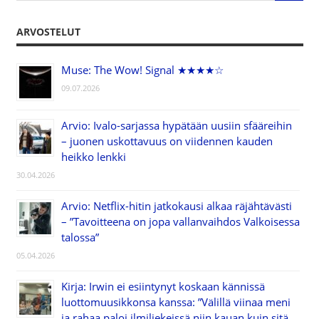
ARVOSTELUT
Muse: The Wow! Signal ★★★★☆
09.07.2026
Arvio: Ivalo-sarjassa hypätään uusiin sfääreihin
– juonen uskottavuus on viidennen kauden
heikko lenkki
30.04.2026
Arvio: Netflix-hitin jatkokausi alkaa räjähtävästi
– ”Tavoitteena on jopa vallanvaihdos Valkoisessa
talossa”
05.04.2026
Kirja: Irwin ei esiintynyt koskaan kännissä
luottomuusikkonsa kanssa: ”Välillä viinaa meni
ja rahaa paloi ilmiliekeissä niin kauan kuin sitä