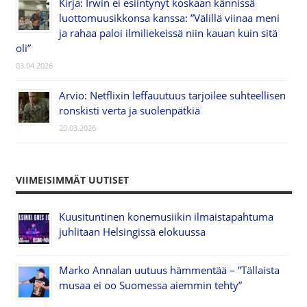
Kirja: Irwin ei esiintynyt koskaan kännissä
luottomuusikkonsa kanssa: ”Välillä viinaa meni
ja rahaa paloi ilmiliekeissä niin kauan kuin sitä
oli”
03.04.2026
Arvio: Netflixin leffauutuus tarjoilee suhteellisen
ronskisti verta ja suolenpätkiä
20.03.2026
VIIMEISIMMÄT UUTISET
Kuusituntinen konemusiikin ilmaistapahtuma
juhlitaan Helsingissä elokuussa
Marko Annalan uutuus hämmentää – ”Tällaista
musaa ei oo Suomessa aiemmin tehty”