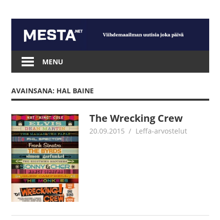
Skip
to
content
Mesta.net
MENU
AVAINSANA: HAL BAINE
The Wrecking Crew
20.09.2015
Jouni Hirn
Leffa-arvostelut