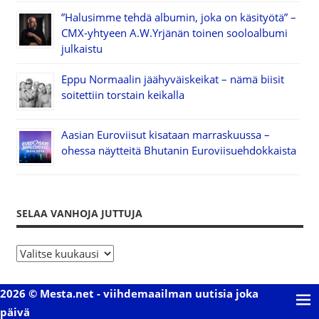
”Halusimme tehdä albumin, joka on käsityötä” –
CMX-yhtyeen A.W.Yrjänän toinen sooloalbumi
julkaistu
Eppu Normaalin jäähyväiskeikat – nämä biisit
soitettiin torstain keikalla
Aasian Euroviisut kisataan marraskuussa –
ohessa näytteitä Bhutanin Euroviisuehdokkaista
SELAA VANHOJA JUTTUJA
S
e
l
2026 © Mesta.net - viihdemaailman uutisia joka
a
päivä