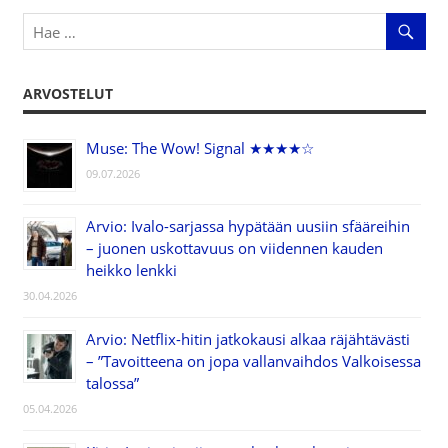
ARVOSTELUT
Muse: The Wow! Signal ★★★★☆
09.07.2026
Arvio: Ivalo-sarjassa hypätään uusiin sfääreihin
– juonen uskottavuus on viidennen kauden
heikko lenkki
30.04.2026
Arvio: Netflix-hitin jatkokausi alkaa räjähtävästi
– ”Tavoitteena on jopa vallanvaihdos Valkoisessa
talossa”
05.04.2026