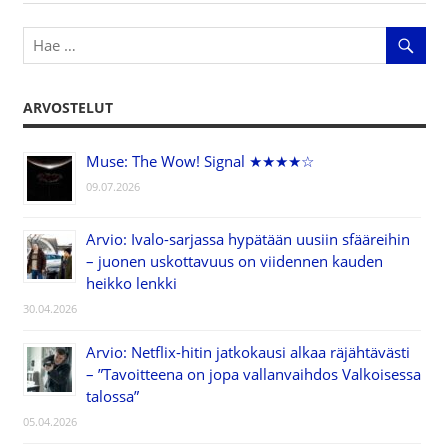
ARVOSTELUT
Muse: The Wow! Signal ★★★★☆
09.07.2026
Arvio: Ivalo-sarjassa hypätään uusiin sfääreihin
– juonen uskottavuus on viidennen kauden
heikko lenkki
30.04.2026
Arvio: Netflix-hitin jatkokausi alkaa räjähtävästi
– ”Tavoitteena on jopa vallanvaihdos Valkoisessa
talossa”
05.04.2026