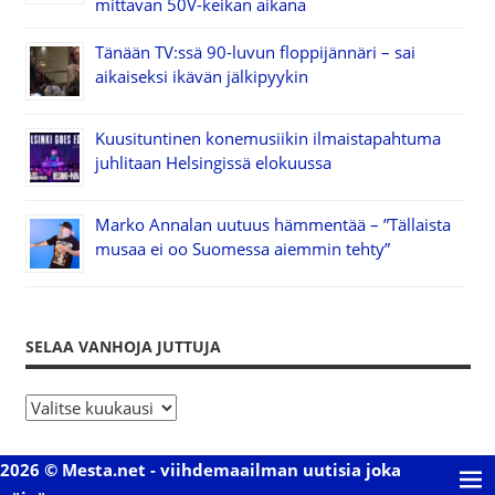
mittavan 50V-keikan aikana
Tänään TV:ssä 90-luvun floppijännäri – sai
aikaiseksi ikävän jälkipyykin
Kuusituntinen konemusiikin ilmaistapahtuma
juhlitaan Helsingissä elokuussa
Marko Annalan uutuus hämmentää – ”Tällaista
musaa ei oo Suomessa aiemmin tehty”
SELAA VANHOJA JUTTUJA
S
e
l
2026 © Mesta.net - viihdemaailman uutisia joka
a