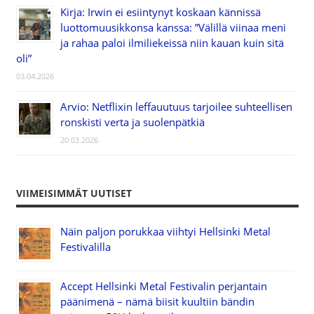
Kirja: Irwin ei esiintynyt koskaan kännissä
luottomuusikkonsa kanssa: ”Välillä viinaa meni
ja rahaa paloi ilmiliekeissä niin kauan kuin sitä
oli”
03.04.2026
Arvio: Netflixin leffauutuus tarjoilee suhteellisen
ronskisti verta ja suolenpätkiä
20.03.2026
VIIMEISIMMÄT UUTISET
Näin paljon porukkaa viihtyi Hellsinki Metal
Festivalilla
Accept Hellsinki Metal Festivalin perjantain
päänimenä – nämä biisit kuultiin bändin