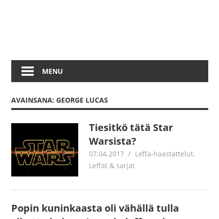
MENU
AVAINSANA: GEORGE LUCAS
Tiesitkö tätä Star
Warsista?
07.04.2017
Jouni Hirn
Leffa-haastattelut
,
Leffat & sarjat
Popin kuninkaasta oli vähällä tulla