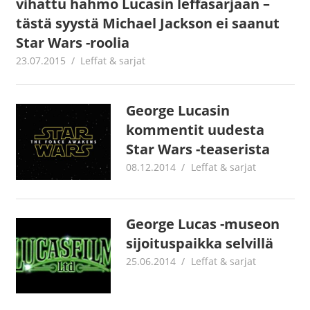
vihattu hahmo Lucasin leffasarjaan –
tästä syystä Michael Jackson ei saanut
Star Wars -roolia
23.07.2015
mestanet
Leffat & sarjat
George Lucasin
kommentit uudesta
Star Wars -teaserista
08.12.2014
mestanet
Leffat & sarjat
George Lucas -museon
sijoituspaikka selvillä
25.06.2014
mestanet
Leffat & sarjat