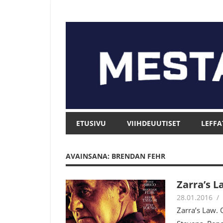
Skip
to
content
Mesta.net
Mesta.net
ETUSIVU
VIIHDEUUTISET
LEFFA
AVAINSANA: BRENDAN FEHR
Zarra’s L
28.01.2016
Zarra’s Law. 