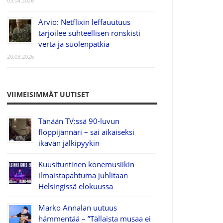
03.04.2026
Arvio: Netflixin leffauutuus
tarjoilee suhteellisen ronskisti
verta ja suolenpätkiä
20.03.2026
VIIMEISIMMÄT UUTISET
Tänään TV:ssä 90-luvun
floppijännäri – sai aikaiseksi
ikävän jälkipyykin
Kuusituntinen konemusiikin
ilmaistapahtuma juhlitaan
Helsingissä elokuussa
Marko Annalan uutuus
hämmentää – ”Tällaista musaa ei