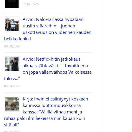
09.07.2026
Arvio: Ivalo-sarjassa hypätään
uusiin sfääreihin – juonen
uskottavuus on viidennen kauden
heikko lenkki
30.04.2026
Arvio: Netflix-hitin jatkokausi
alkaa räjähtävästi – ”Tavoitteena
on jopa vallanvaihdos Valkoisessa
talossa”
05.04.2026
Kirja: Irwin ei esiintynyt koskaan
kännissä luottomuusikkonsa
kanssa: ”Välillä viinaa meni ja
rahaa paloi ilmiliekeissä niin kauan kuin
sitä oli”