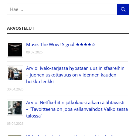
selaus
ARVOSTELUT
Muse: The Wow! Signal ★★★★☆
09.07.2026
Arvio: Ivalo-sarjassa hypätään uusiin sfääreihin
– juonen uskottavuus on viidennen kauden
heikko lenkki
30.04.2026
Arvio: Netflix-hitin jatkokausi alkaa räjähtävästi
– ”Tavoitteena on jopa vallanvaihdos Valkoisessa
talossa”
05.04.2026