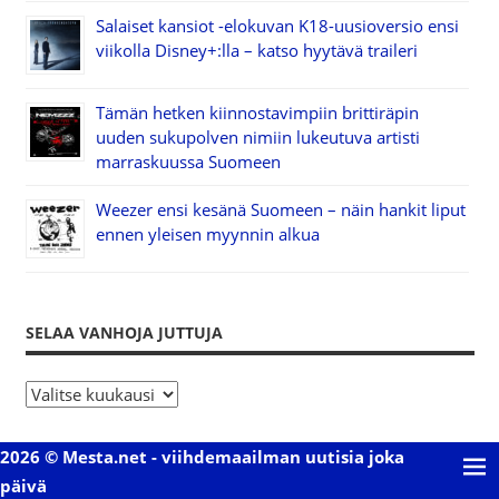
Salaiset kansiot -elokuvan K18-uusioversio ensi
viikolla Disney+:lla – katso hyytävä traileri
Tämän hetken kiinnostavimpiin brittiräpin
uuden sukupolven nimiin lukeutuva artisti
marraskuussa Suomeen
Weezer ensi kesänä Suomeen – näin hankit liput
ennen yleisen myynnin alkua
SELAA VANHOJA JUTTUJA
S
e
l
2026 © Mesta.net - viihdemaailman uutisia joka
a
päivä