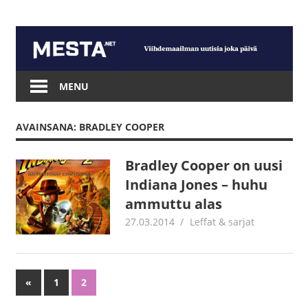
Skip
to
content
Mesta.net
MENU
AVAINSANA: BRADLEY COOPER
Bradley Cooper on uusi
Indiana Jones – huhu
ammuttu alas
27.03.2014
mestanet
Leffat & sarjat
«
Previous
1
2
Artikkelien
Posts