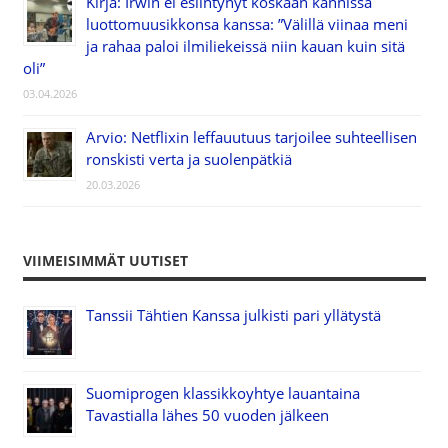
Kirja: Irwin ei esiintynyt koskaan kännissä
luottomuusikkonsa kanssa: ”Välillä viinaa meni
ja rahaa paloi ilmiliekeissä niin kauan kuin sitä
oli”
03.04.2026
Arvio: Netflixin leffauutuus tarjoilee suhteellisen
ronskisti verta ja suolenpätkiä
20.03.2026
VIIMEISIMMÄT UUTISET
Tanssii Tähtien Kanssa julkisti pari yllätystä
Suomiprogen klassikkoyhtye lauantaina
Tavastialla lähes 50 vuoden jälkeen