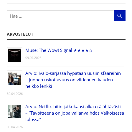
ARVOSTELUT
Muse: The Wow! Signal ★★★★☆
09.07.2026
Arvio: Ivalo-sarjassa hypätään uusiin sfääreihin
– juonen uskottavuus on viidennen kauden
heikko lenkki
30.04.2026
Arvio: Netflix-hitin jatkokausi alkaa räjähtävästi
– ”Tavoitteena on jopa vallanvaihdos Valkoisessa
talossa”
05.04.2026