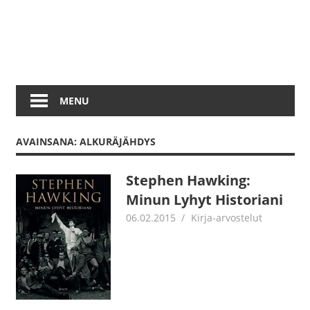
MENU
AVAINSANA: ALKURÄJÄHDYS
Stephen Hawking:
Minun Lyhyt Historiani
06.02.2015
Jouni Hirn
Kirja-arvostelut