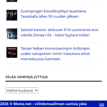
Suomiprogen klassikkoyhtye lauantaina
Tavastialla lähes 50 vuoden jälkeen
Salaiset kansiot -elokuvan K18-uusioversio ensi
viikolla Disney+:lla – katso hyytävä traileri
Tämän hetken kiinnostavimpiin brittiräpin
uuden sukupolven nimiin lukeutuva artisti
marraskuussa Suomeen
SELAA VANHOJA JUTTUJA
S
e
l
2026 © Mesta.net - viihdemaailman uutisia joka