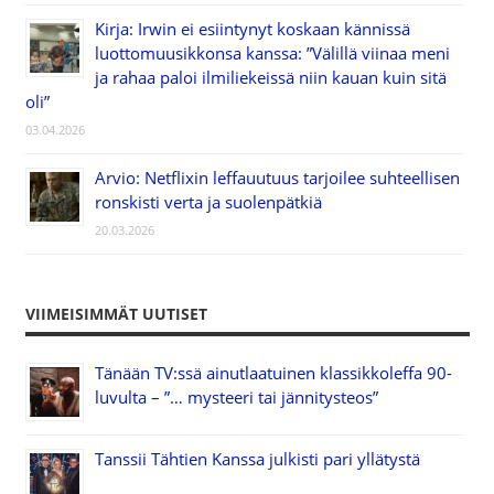
Kirja: Irwin ei esiintynyt koskaan kännissä
luottomuusikkonsa kanssa: ”Välillä viinaa meni
ja rahaa paloi ilmiliekeissä niin kauan kuin sitä
oli”
03.04.2026
Arvio: Netflixin leffauutuus tarjoilee suhteellisen
ronskisti verta ja suolenpätkiä
20.03.2026
VIIMEISIMMÄT UUTISET
Tänään TV:ssä ainutlaatuinen klassikkoleffa 90-
luvulta – ”… mysteeri tai jännitysteos”
Tanssii Tähtien Kanssa julkisti pari yllätystä