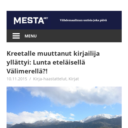
Skip
to
content
Mesta.net
MENU
Kreetalle muuttanut kirjailija
yllättyi: Lunta eteläisellä
Välimerellä?!
10.11.2015
mestanet
Kirja-haastattelut
,
Kirjat