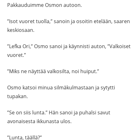
Pakkauduimme Osmon autoon.
”Isot vuoret tuolla,” sanoin ja osoitin etelään, saaren
keskiosaan.
”Lefka Ori,” Osmo sanoi ja käynnisti auton, ”Valkoiset
vuoret.”
”Miks ne näyttää valkosilta, noi huiput.”
Osmo katsoi minua silmäkulmastaan ja sytytti
tupakan.
”Se on siis lunta.” Hän sanoi ja puhalsi savut
avonaisesta ikkunasta ulos.
”Lunta, täällä?”