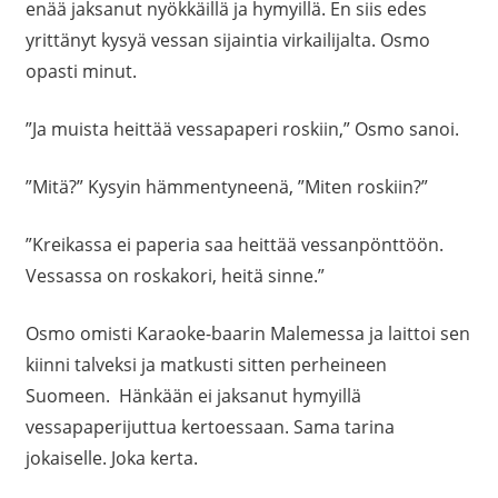
enää jaksanut nyökkäillä ja hymyillä. En siis edes
yrittänyt kysyä vessan sijaintia virkailijalta. Osmo
opasti minut.
”Ja muista heittää vessapaperi roskiin,” Osmo sanoi.
”Mitä?” Kysyin hämmentyneenä, ”Miten roskiin?”
”Kreikassa ei paperia saa heittää vessanpönttöön.
Vessassa on roskakori, heitä sinne.”
Osmo omisti Karaoke-baarin Malemessa ja laittoi sen
kiinni talveksi ja matkusti sitten perheineen
Suomeen. Hänkään ei jaksanut hymyillä
vessapaperijuttua kertoessaan. Sama tarina
jokaiselle. Joka kerta.