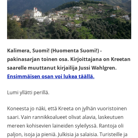
Kalimera, Suomi! (Huomenta Suomi!) -
pakinasarjan toinen osa. Kirjoittajana on Kreetan
saarelle muuttanut kirjailija Jussi Wahlgren.
Ensimmäisen osan voi lukea täällä.
Lumi yllätti perillä.
Koneesta jo näki, että Kreeta on jylhän vuoristoinen
saari. Vain rannikkoalueet olivat alavia, laskeutuen
mereen kohisevien laineiden syleilyssä. Rantoja oli
paljon, isoja ja pieniä. Julkisia ja salaisia. Turisteille ja