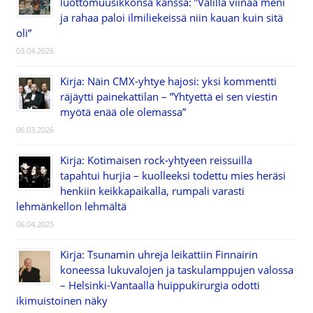
luottomuusikkonsa kanssa: ”Välillä viinaa meni
ja rahaa paloi ilmiliekeissä niin kauan kuin sitä
oli”
03.04.2026
Kirja: Näin CMX-yhtye hajosi: yksi kommentti
räjäytti painekattilan – ”Yhtyettä ei sen viestin
myötä enää ole olemassa”
06.03.2026
Kirja: Kotimaisen rock-yhtyeen reissuilla
tapahtui hurjia – kuolleeksi todettu mies heräsi
henkiin keikkapaikalla, rumpali varasti
lehmänkellon lehmältä
06.04.2025
Kirja: Tsunamin uhreja leikattiin Finnairin
koneessa lukuvalojen ja taskulamppujen valossa
– Helsinki-Vantaalla huippukirurgia odotti
ikimuistoinen näky