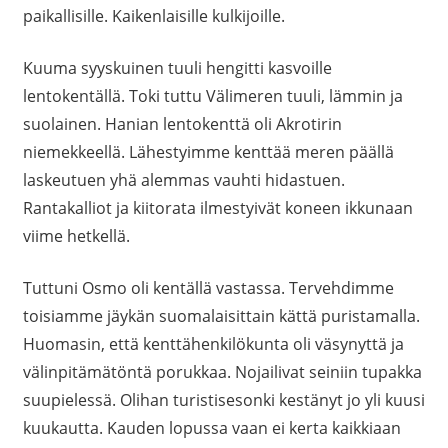
paikallisille. Kaikenlaisille kulkijoille.
Kuuma syyskuinen tuuli hengitti kasvoille
lentokentällä. Toki tuttu Välimeren tuuli, lämmin ja
suolainen. Hanian lentokenttä oli Akrotirin
niemekkeellä. Lähestyimme kenttää meren päällä
laskeutuen yhä alemmas vauhti hidastuen.
Rantakalliot ja kiitorata ilmestyivät koneen ikkunaan
viime hetkellä.
Tuttuni Osmo oli kentällä vastassa. Tervehdimme
toisiamme jäykän suomalaisittain kättä puristamalla.
Huomasin, että kenttähenkilökunta oli väsynyttä ja
välinpitämätöntä porukkaa. Nojailivat seiniin tupakka
suupielessä. Olihan turistisesonki kestänyt jo yli kuusi
kuukautta. Kauden lopussa vaan ei kerta kaikkiaan