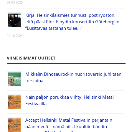
09.03.2025
Kirja: Helsinkiläismies tunnusti postiryöstön,
että pääsi Pink Floydin konserttiin Göteborgiin –
”Lusittavaa tästähän tulee…”
12.10.2024
VIIMEISIMMÄT UUTISET
Mikkelin Dinosaurockin nuorisoversio juhlitaan
torstaina
Näin paljon porukkaa viihtyi Hellsinki Metal
Festivalilla
Accept Hellsinki Metal Festivalin perjantain
päänimenä – nämä biisit kuultiin bändin