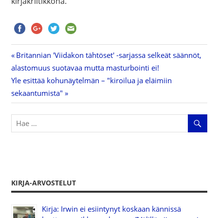
kirjakriitikkona.
Previous
Britannian 'Viidakon tähtöset' -sarjassa selkeät säännöt,
Artikkelien
alastomuus suotavaa mutta masturbointi ei!
Post:
Next
Yle esittää kohunäytelmän – "kiroilua ja eläimiin
selaus
Post:
sekaantumista"
KIRJA-ARVOSTELUT
Kirja: Irwin ei esiintynyt koskaan kännissä