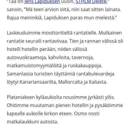
”Tää on
Jens Lapiduksen
uusin,
STHLM Delete,
”
sanoin, ”Mä teen arvion siitä, niin saat sitten lainata.
Rajua meininkiä, Lapiduksen paras mun mielestä.”
Laskeuduimme moottoritieltä rantatielle. Mutkainen
rantatie seuraili rantaviivaa. Tien ja rannan välissä oli
hotelli hotellin perään, niiden välissä
autovuokraamoja, kahviloita, tavernoja,
matkamuistomyymälöitä ja ruokakauppoja.
Samanlaisia turistien täyttämiä rantabulevardeja
löytyi Kanariansaarilta, Mallorcalta ja Italiasta.
Plataniaksen kyläaukiolta nousimme jyrkästi ylös.
Ohitimme muutaman pienen hotellin ja pysäköimme
kapealle aukiolle kirkon eteen. Osmo nosti
matkalaukkuni autosta.