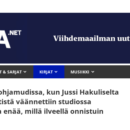
T & SARJAT
KIRJAT
MUSIIKKI
pohjamudissa, kun Jussi Hakuliselta
itistä väännettiin studiossa
 enää, millä ilveellä onnistuin