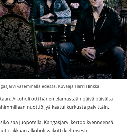
gasjärvi vasemmalla edessä. Kuvaaja Harri Hinkka
taan. Alkoholi otti hänen elämästään päivä päivältä
himmillaan nuottiöljyä kaatui kurkusta päivittäin.
uusiko saa juopotella. Kangasjärvi kertoo kyenneensä
riikkaan alkoholi vaikutti kielteisesti.