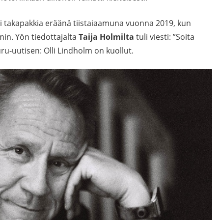
tti takapakkia eräänä tiistaiaamuna vuonna 2019, kun
min. Yön tiedottajalta
Taija Holmilta
tuli viesti: ”Soita
uru-uutisen: Olli Lindholm on kuollut.