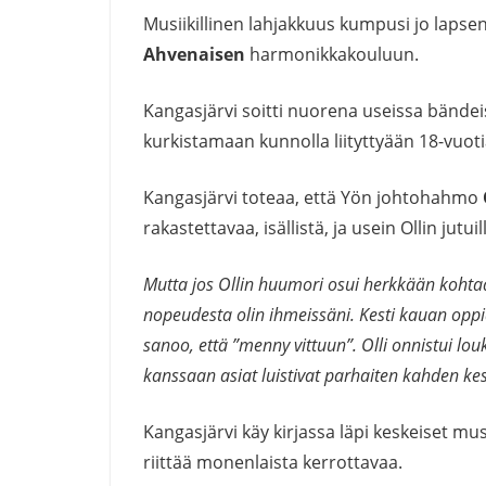
Musiikillinen lahjakkuus kumpusi jo laps
Ahvenaisen
harmonikkakouluun.
Kangasjärvi soitti nuorena useissa bändei
kurkistamaan kunnolla liityttyään 18-vu
Kangasjärvi toteaa, että Yön johtohahmo
rakastettavaa, isällistä, ja usein Ollin jutu
Mutta jos Ollin huumori osui herkkään kohtaan,
nopeudesta olin ihmeissäni. Kesti kauan oppi
sanoo, että ”menny vittuun”. Olli onnistui 
kanssaan asiat luistivat parhaiten kahden ke
Kangasjärvi käy kirjassa läpi keskeiset mus
riittää monenlaista kerrottavaa.