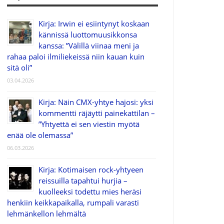
Kirja: Irwin ei esiintynyt koskaan
kännissä luottomuusikkonsa
kanssa: ”Välillä viinaa meni ja
rahaa paloi ilmiliekeissä niin kauan kuin
sitä oli”
03.04.2026
Kirja: Näin CMX-yhtye hajosi: yksi
kommentti räjäytti painekattilan –
”Yhtyettä ei sen viestin myötä
enää ole olemassa”
06.03.2026
Kirja: Kotimaisen rock-yhtyeen
reissuilla tapahtui hurjia –
kuolleeksi todettu mies heräsi
henkiin keikkapaikalla, rumpali varasti
lehmänkellon lehmältä