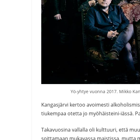
Yö-yhtye vuonna 2017. Mikko Kan
Kangasjärvi kertoo avoimesti alkoholismis
tiukempaa otetta jo myöhäisteini-iässä. Pa
Takavuosina vallalla oli kulttuuri, että m
soittamaan mukavassa maistissa, mutta moto