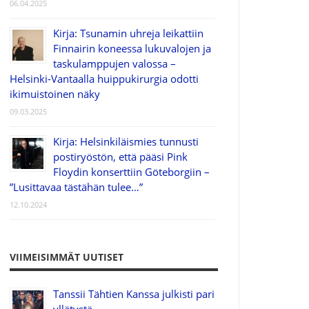
06.04.2025
Kirja: Tsunamin uhreja leikattiin
Finnairin koneessa lukuvalojen ja
taskulamppujen valossa –
Helsinki-Vantaalla huippukirurgia odotti
ikimuistoinen näky
09.03.2025
Kirja: Helsinkiläismies tunnusti
postiryöstön, että pääsi Pink
Floydin konserttiin Göteborgiin –
”Lusittavaa tästähän tulee…”
12.10.2024
VIIMEISIMMÄT UUTISET
Tanssii Tähtien Kanssa julkisti pari