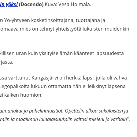
in yöksi
(Docendo)
Kuva: Vesa Holmala.
n Yö-yhtyeen kosketinsoittajana, tuottajana ja
n omaava mies on tehnyt yhteistyötä lukuisten muidenkin
ikillisen uran kuin yksityiselämän käänteet lapsuudesta
jasta.
 varttunut Kangasjärvi oli herkkä lapsi, jolla oli vahva
 Legopalikoita lukuun ottamatta hän ei leikkinyt lapsena
vei kaiken huomion.
lmanakat ja puhelinmuistiot. Opettelin ulkoa sukulaisten ja
lmiin ja maailman lainalaisuuksiin valtasi mieleni jo varhain
”,