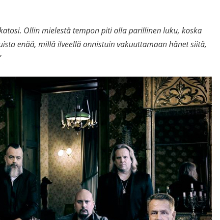
 katosi. Ollin mielestä tempon piti olla parillinen luku, koska
uista enää, millä ilveellä onnistuin vakuuttamaan hänet siitä,
”