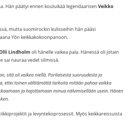
ena. Hän päätyi ennen kouluikää legendaarisen
Veikko
ssä, mutta suomirockin kulisseihin hän pääsi
otiaana Yön keikkakokoonpanoon.
Olli Lindholm
oli hänelle vaikea pala. Hänessä oli jotain
ille sai nauraa vedet silmissä.
 sitä oli vaikea niellä. Porilaisesta suoruudesta ja
a, ettei toinen välttämättä tarkoita mitään pahaa vaikka
loukkaamaan ja hajottamaan minua nälvimisellään usein. Hänen
sken.
iikkiprojektit ja levyntekoprosessit. Myös keikkareissuista