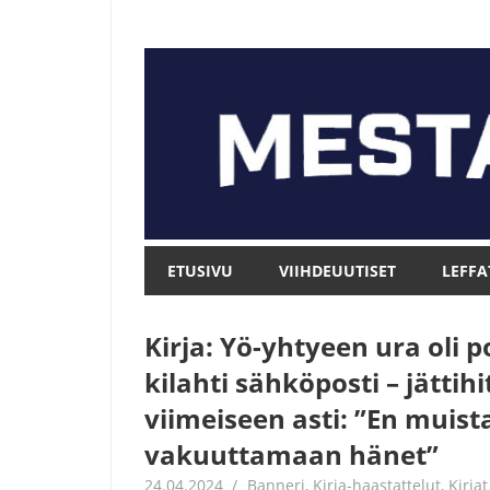
Skip
to
content
Mesta.net
Mesta.net
ETUSIVU
VIIHDEUUTISET
LEFFA
Kirja: Yö-yhtyeen ura oli 
kilahti sähköposti – jättih
viimeiseen asti: ”En muista
vakuuttamaan hänet”
24.04.2024
Jouni Hirn
Banneri
,
Kirja-haastattelut
,
Kirjat