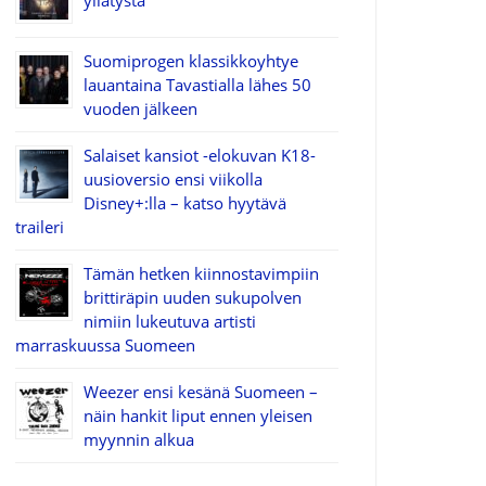
yllätystä
Suomiprogen klassikkoyhtye
lauantaina Tavastialla lähes 50
vuoden jälkeen
Salaiset kansiot -elokuvan K18-
uusioversio ensi viikolla
Disney+:lla – katso hyytävä
traileri
Tämän hetken kiinnostavimpiin
brittiräpin uuden sukupolven
nimiin lukeutuva artisti
marraskuussa Suomeen
Weezer ensi kesänä Suomeen –
näin hankit liput ennen yleisen
myynnin alkua