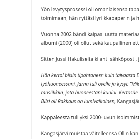
Yön levytysprosessi oli omanlaisensa tapaht
toimimaan, hän ryttäsi lyriikkapaperin ja he
Vuonna 2002 bändi kaipasi uutta materiaali
albumi (2000) oli ollut sekä kaupallinen et
Sitten Jussi Hakuliselta kilahti sähköposti,
Hän kertoi biisin tipahtaneen kuin taivaasta
työhuoneessani. Jarna tuli ovelle ja kysyi: ”M
musiikkiin, jota huoneestani kuului. Kertosäe 
Biisi oli Rakkaus on lumivalkoinen,
Kangasjär
Kappaleesta tuli yksi 2000-luvun isoimmist
Kangasjärvi muistaa väitelleensä Ollin k