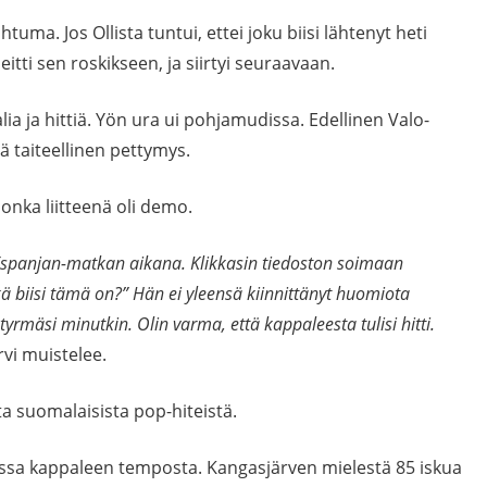
uma. Jos Ollista tuntui, ettei joku biisi lähtenyt heti
itti sen roskikseen, ja siirtyi seuraavaan.
a ja hittiä. Yön ura ui pohjamudissa. Edellinen Valo-
tä taiteellinen pettymys.
 jonka liitteenä oli demo.
 Espanjan-matkan aikana. Klikkasin tiedoston soimaan
ikä biisi tämä on?” Hän ei yleensä kiinnittänyt huomiota
tyrmäsi minutkin. Olin varma, että kappaleesta tulisi hitti.
vi muistelee.
a suomalaisista pop-hiteistä.
anssa kappaleen temposta. Kangasjärven mielestä 85 iskua