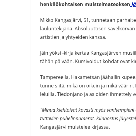
henkilökohtaisen muistelmateoksen
Jä
Mikko Kangasjärvi, 51, tunnetaan parhaite
lauluntekijänä. Absoluuttisen sävelkorva
artistien ja yhtyeiden kanssa.
Jäin yöksi -kirja kertaa Kangasjärven musi
tähän päivään. Kursivoidut kohdat ovat kir
Tampereella, Hakametsän jäähallin kupeessa
tunne siitä, mikä on oikein ja mikä väärin.
leluilla. Tiedonjano ja asioiden ihmettely 
”Minua kiehtoivat kovasti myös vanhempieni a
tuttavien puhelinnumerot. Kiinnostus järjeste
Kangasjärvi muistelee kirjassa.