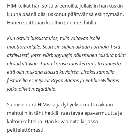
HIM-keikat hän soitti areenoilla, jollaisiin hän tuskin
kuuna päänä olisi uskonut päätyvänsä esiintymään.
Hänen soittoaan kuultiin Join me -hitillä.
Kun astuin bussista ulos, tulin valtavan isolle
moottoriradalle. Seurasin siihen aikaan Formula 1:stä
aktiivisesti, joten Nürburgringin näkeminen ”sisältä päin”
oli vaikuttavaa. Tämä korosti taas kerran sitä tunnetta,
että olin mukana isoissa kuvioissa. Lisäksi samoilla
festareilla esiintyivät Bryan Adams ja Robbie Williams,
jotka olivat megatähtiä.
Salmisen ura HIMissä jäi lyhyeksi, mutta aikaan
mahtui niin tähtihetkiä, raastavaa epävarmuutta ja
kaltoinkohtelua. Hän kuvaa niitä kirjassa
peittelettömästi.