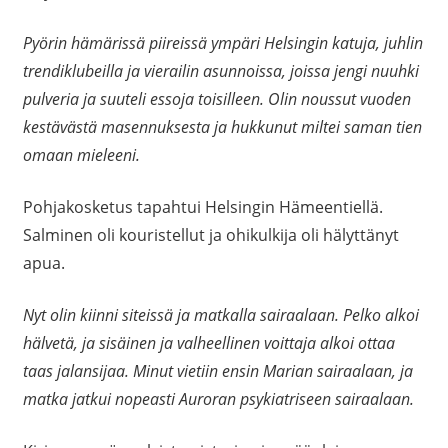
Pyörin hämärissä piireissä ympäri Helsingin katuja, juhlin
trendiklubeilla ja vierailin asunnoissa, joissa jengi nuuhki
pulveria ja suuteli essoja toisilleen. Olin noussut vuoden
kestävästä masennuksesta ja hukkunut miltei saman tien
omaan mieleeni.
Pohjakosketus tapahtui Helsingin Hämeentiellä.
Salminen oli kouristellut ja ohikulkija oli hälyttänyt
apua.
Nyt olin kiinni siteissä ja matkalla sairaalaan. Pelko alkoi
hälvetä, ja sisäinen ja valheellinen voittaja alkoi ottaa
taas jalansijaa. Minut vietiin ensin Marian sairaalaan, ja
matka jatkui nopeasti Auroran psykiatriseen sairaalaan.