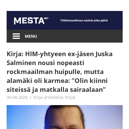
Skip
to
content
Mesta.net
MENU
Kirja: HIM-yhtyeen ex-jäsen Juska
Salminen nousi nopeasti
rockmaailman huipulle, mutta
alamäki oli karmea: ”Olin kiinni
siteissä ja matkalla sairaalaan”
30.04.2024
Jouni Hirn
Kirja-arvostelut
,
Kirjat