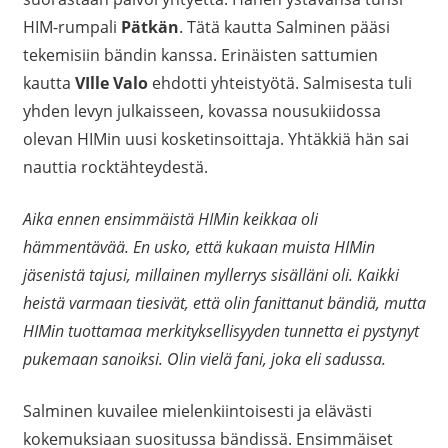
HIM-rumpali
Pätkän
. Tätä kautta Salminen pääsi
tekemisiin bändin kanssa. Erinäisten sattumien
kautta
VIlle Valo
ehdotti yhteistyötä. Salmisesta tuli
yhden levyn julkaisseen, kovassa nousukiidossa
olevan HIMin uusi kosketinsoittaja. Yhtäkkiä hän sai
nauttia rocktähteydestä.
Aika ennen ensimmäistä HIMin keikkaa oli
hämmentävää. En usko, että kukaan muista HIMin
jäsenistä tajusi, millainen myllerrys sisälläni oli. Kaikki
heistä varmaan tiesivät, että olin fanittanut bändiä, mutta
HIMin tuottamaa merkityksellisyyden tunnetta ei pystynyt
pukemaan sanoiksi. Olin vielä fani, joka eli sadussa.
Salminen kuvailee mielenkiintoisesti ja elävästi
kokemuksiaan suositussa bändissä. Ensimmäiset