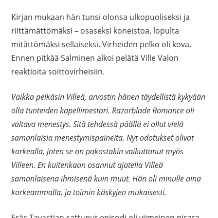
Kirjan mukaan hän tunsi olonsa ulkopuoliseksi ja
riittämättömäksi – osaseksi koneistoa, lopulta
mitättömäksi sellaiseksi. Virheiden pelko oli kova.
Ennen pitkää Salminen alkoi pelätä Ville Valon
reaktioita soittovirheisiin.
Vaikka pelkäsin Villeä, arvostin hänen täydellistä kykyään
olla tunteiden kapellimestari. Razorblade Romance oli
valtava menestys. Sitä tehdessä päällä ei ollut vielä
samanlaisia menestymispaineita. Nyt odotukset olivat
korkealla, joten se on pakostakin vaikuttanut myös
Villeen. En kuitenkaan osannut ajatella Villeä
samanlaisena ihmisenä kuin muut. Hän oli minulle aina
korkeammalla, ja toimin käskyjen mukaisesti.
Eräs Tavastian sattunut episodi oli viimeinen pisara.