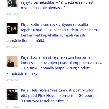
räjäytti painekattilan – ”Yhtyettä ei sen viestin
myötä enää ole olemassa”
06.03.2026
Kirja: Kotimaisen rock-yhtyeen reissuilla
tapahtui hurjia – kuolleeksi todettu mies heräsi
henkiin keikkapaikalla, rumpali varasti
lehmänkellon lehmältä
06.04.2025
Kirja: Tsunamin uhreja leikattiin Finnairin
koneessa lukuvalojen ja taskulamppujen valossa
– Helsinki-Vantaalla huippukirurgia odotti
ikimuistoinen näky
09.03.2025
Kirja: Helsinkiläismies tunnusti postiryöstön,
että pääsi Pink Floydin konserttiin Göteborgiin –
”Lusittavaa tästähän tulee…”
12.10.2024