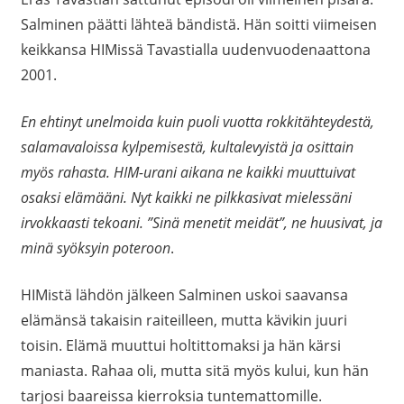
Salminen päätti lähteä bändistä. Hän soitti viimeisen
keikkansa HIMissä Tavastialla uudenvuodenaattona
2001.
En ehtinyt unelmoida kuin puoli vuotta rokkitähteydestä,
salamavaloissa kylpemisestä, kultalevyistä ja osittain
myös rahasta. HIM-urani aikana ne kaikki muuttuivat
osaksi elämääni. Nyt kaikki ne pilkkasivat mielessäni
irvokkaasti tekoani. ”Sinä menetit meidät”, ne huusivat, ja
minä syöksyin poteroon
.
HIMistä lähdön jälkeen Salminen uskoi saavansa
elämänsä takaisin raiteilleen, mutta kävikin juuri
toisin. Elämä muuttui holtittomaksi ja hän kärsi
maniasta. Rahaa oli, mutta sitä myös kului, kun hän
tarjosi baareissa kierroksia tuntemattomille.