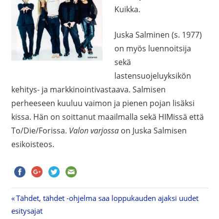
Kuikka.
Juska Salminen (s. 1977)
on myös luennoitsija
sekä
lastensuojeluyksikön
kehitys- ja markkinointivastaava. Salmisen
perheeseen kuuluu vaimon ja pienen pojan lisäksi
kissa. Hän on soittanut maailmalla sekä HIMissä että
To/Die/Forissa.
Valon varjossa
on Juska Salmisen
esikoisteos.
Previous
Tähdet, tähdet -ohjelma saa loppukauden ajaksi uudet
Artikkelien
esitysajat
Post: