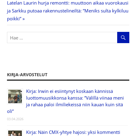
Next
Latelan Laurin hurja remontti: muuttoon aikaa vuorokausi
selaus
Post:
ja Sarkku putoaa rakennustelineiltä: ”Meniks sulta kylkiluu
poikki”
KIRJA-ARVOSTELUT
Kirja: Irwin ei esiintynyt koskaan kännissä
luottomuusikkonsa kanssa: ”Välillä viinaa meni
ja rahaa paloi ilmiliekeissä niin kauan kuin sitä
oli”
03.04.2026
Kirja: Näin CMX-yhtye hajosi: yksi kommentti