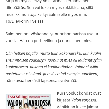
Kirja on myös selviytymistarina ja eräänlainen
tilinpäätös. Sen voi lukea myös rokkikirjana, sillä
musiikkimuistoja kertyi Salmiselle myös mm.
To/Die/Forin riveissä.
Salminen on työskennellyt nuorison parissa useita
vuosia. Hän on perheellinen ja onnellinen mies.
Olin hetken hajalla, mutta tulin kokonaiseksi, kun kuulin
ensimmäisen rääkäisyn. Juopunut mies oli laulanut syliin
kuolemisesta. Kukaan ei kuollut tänään. Vaimoni syliin
nostettiin uusi elämä, ja myös minä synnyin uudelleen
,
hän kuvaa herkästi lapsensa syntymää.
Kursivoidut kohdat ovat
kirjasta
Valon varjossa
.
Äänikirjan lukee Jalmari