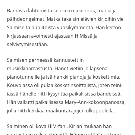
Bändistä lähtemistä seurasi masennus, mania ja
päihdeongelmat. Matka takaisin elävien kirjoihin vie
Salmiselta puolitoista vuosikymmentä. Hän kertoo
kirjassaan avoimesti ajastaan HIMissä ja
selviytymisestään.
Salmisen perheessä kannustettiin
musiikkiharrastusta. Hänet vietiin jo lapsena
pianotunneille ja isä hankki pianoja ja koskettimia.
Kouvolassa oli pulaa kosketinsoittajista, joten teini-
iässä hänelle riitti kysyntää paikallisissa bändeissä.
Hän vaikutti paikallisessa Mary-Ann-kokoonpanossa,
jolla riitti keikkaa maakuntarajojen ulkopuolella.
Salminen oli kova HIM-fani. Kirjan mukaan hän
suorastaan palvoi yhtyettä. Hänen ystävänsä tunsi