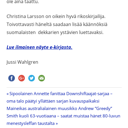
ole aina taattu.
Christina Larsson on oikein hyvä rikoskirjailija.
Toivottavasti häneltä saadaan lisää käännöksiä
suomalaisten dekkarien ystävien luettavaksi.
Lue ilmainen näyte e-kirjasta.
Jussi Wahlgren
Previous
Sipoolainen Annette fanittaa Downshiftaajat-sarjaa –
Artikkelien
oma talo päätyi yllättäen sarjan kuvauspaikaksi
Post:
Next
Maineikas australialainen muusikko Andrew ”Greedy”
selaus
Post:
Smith kuoli 63-vuotiaana – saatat muistaa hänet 80-luvun
menestysleffan taustalta