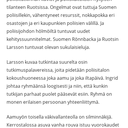
tilanteen Ruotsissa. Ongelmat ovat tuttuja Suomen
poliisillekin, vähentyneet resurssit, nokkapokka eri
osastojen ja eri kaupunkien poliisien välillä. Ja
poliisijohdon hölmöiltä tuntuvat uudet
kehityssuunnitelmat. Suomen Rönnbacka ja Ruotsin
Larsson tuntuvat olevan sukulaisieluja.
Larsson kuvaa tutkintaa suurelta osin
tutkimuspalavereissa, joita pidetään poliisitalon
kokoushuoneessa joka aamu ja joka iltapäivä. Ingrid
johtaa ryhmäänsä loogisesti ja niin, että kunkin
tutkijan parhaat puolet pääsevät esiin. Ryhmä on
monen erilaisen persoonan yhteenliittymä.
Aamuyön toisella väkivallanteolla on silminnäkijä.
Kerrostalossa asuva vanha rouva istuu vuorokaudet