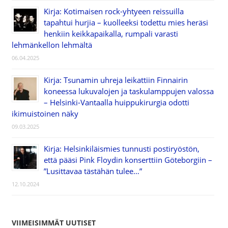
Kirja: Kotimaisen rock-yhtyeen reissuilla
tapahtui hurjia – kuolleeksi todettu mies heräsi
henkiin keikkapaikalla, rumpali varasti
lehmänkellon lehmältä
06.04.2025
Kirja: Tsunamin uhreja leikattiin Finnairin
koneessa lukuvalojen ja taskulamppujen valossa
– Helsinki-Vantaalla huippukirurgia odotti
ikimuistoinen näky
09.03.2025
Kirja: Helsinkiläismies tunnusti postiryöstön,
että pääsi Pink Floydin konserttiin Göteborgiin –
”Lusittavaa tästähän tulee…”
12.10.2024
VIIMEISIMMÄT UUTISET