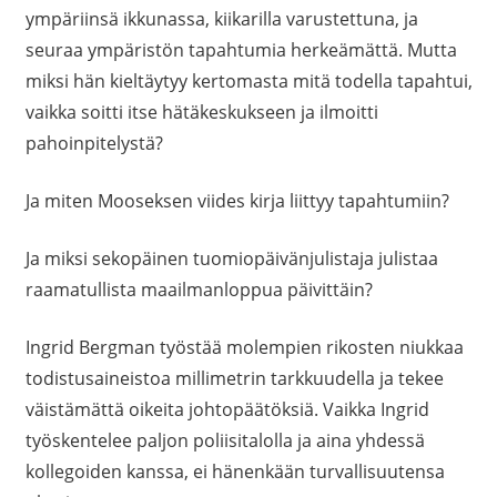
ympäriinsä ikkunassa, kiikarilla varustettuna, ja
seuraa ympäristön tapahtumia herkeämättä. Mutta
miksi hän kieltäytyy kertomasta mitä todella tapahtui,
vaikka soitti itse hätäkeskukseen ja ilmoitti
pahoinpitelystä?
Ja miten Mooseksen viides kirja liittyy tapahtumiin?
Ja miksi sekopäinen tuomiopäivänjulistaja julistaa
raamatullista maailmanloppua päivittäin?
Ingrid Bergman työstää molempien rikosten niukkaa
todistusaineistoa millimetrin tarkkuudella ja tekee
väistämättä oikeita johtopäätöksiä. Vaikka Ingrid
työskentelee paljon poliisitalolla ja aina yhdessä
kollegoiden kanssa, ei hänenkään turvallisuutensa