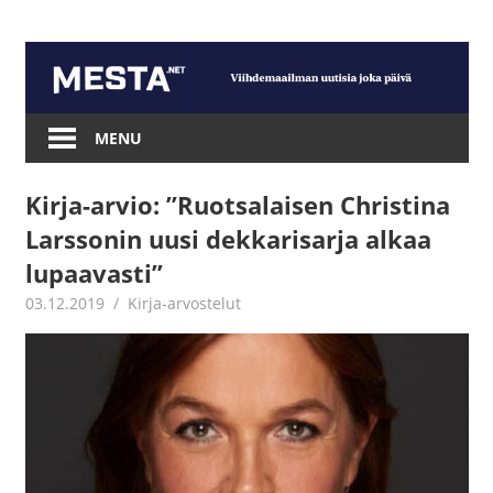
Skip
to
content
Mesta.net
MENU
Kirja-arvio: ”Ruotsalaisen Christina
Larssonin uusi dekkarisarja alkaa
lupaavasti”
03.12.2019
Jouni Hirn
Kirja-arvostelut