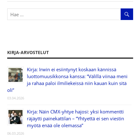
KIRJA-ARVOSTELUT
Kirja: Irwin ei esiintynyt koskaan kännissä
luottomuusikkonsa kanssa: ”Välillä viinaa meni
ja rahaa paloi ilmiliekeissä niin kauan kuin sitä
oli”
03.04.2026
Kirja: Näin CMX-yhtye hajosi: yksi kommentti
räjäytti painekattilan – ”Yhtyettä ei sen viestin
myötä enää ole olemassa”
06.03.2026