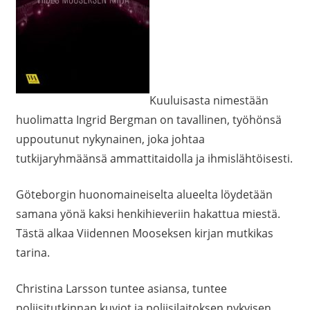
Kuuluisasta nimestään
huolimatta Ingrid Bergman on tavallinen, työhönsä
uppoutunut nykynainen, joka johtaa
tutkijaryhmäänsä ammattitaidolla ja ihmislähtöisesti.
Göteborgin huonomaineiselta alueelta löydetään
samana yönä kaksi henkihieveriin hakattua miestä.
Tästä alkaa Viidennen Mooseksen kirjan mutkikas
tarina.
Christina Larsson tuntee asiansa, tuntee
poliisitutkinnan kuviot ja poliisilaitoksen nykyisen