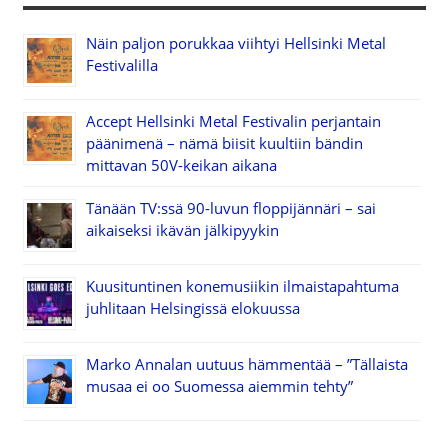
Näin paljon porukkaa viihtyi Hellsinki Metal
Festivalilla
Accept Hellsinki Metal Festivalin perjantain
päänimenä – nämä biisit kuultiin bändin
mittavan 50V-keikan aikana
Tänään TV:ssä 90-luvun floppijännäri – sai
aikaiseksi ikävän jälkipyykin
Kuusituntinen konemusiikin ilmaistapahtuma
juhlitaan Helsingissä elokuussa
Marko Annalan uutuus hämmentää – ”Tällaista
musaa ei oo Suomessa aiemmin tehty”