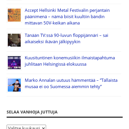
Accept Hellsinki Metal Festivalin perjantain
päänimenä – nämä biisit kuultiin bändin
mittavan 50V-keikan aikana
Tänään TV:ssä 90-luvun floppijännäri – sai
aikaiseksi ikävän jälkipyykin
Kuusituntinen konemusiikin ilmaistapahtuma
juhlitaan Helsingissä elokuussa
Marko Annalan uutuus hämmentää – ”Tällaista
musaa ei oo Suomessa aiemmin tehty”
SELAA VANHOJA JUTTUJA
S