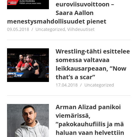
euroviisuvoittoon –
Saara Aallon
menestysmahdollisuudet pienet
09.05.2018
Jouni Hirn
Uncategorized
,
Viihdeuutiset
Wrestling-tähti esittelee
somessa valtavaa
leikkausarpeaan, ”Now
that’s a scar”
17.04.2018
Juha Kaunisto
Uncategorized
Arman Alizad panikoi
viemärissä,
”pakokauhufiilis ja mä
haluan vaan helvettiin