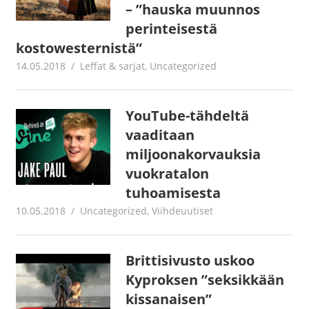
– ”hauska muunnos
perinteisestä
kostowesternistä”
14.05.2018
Jouni Hirn
Leffat & sarjat
,
Uncategorized
YouTube-tähdeltä
vaaditaan
miljoonakorvauksia
vuokratalon
tuhoamisesta
10.05.2018
Jouni Hirn
Uncategorized
,
Viihdeuutiset
Brittisivusto uskoo
Kyproksen ”seksikkään
kissanaisen”