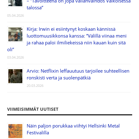
– ”Tavoitteena on jopa vallanvaihdos Valkoisessa
talossa”
05.04.2026
Kirja: Irwin ei esiintynyt koskaan kännissä
luottomuusikkonsa kanssa: ”Välillä viinaa meni
ja rahaa paloi ilmiliekeissä niin kauan kuin sitä
oli”
03.04.2026
Arvio: Netflixin leffauutuus tarjoilee suhteellisen
ronskisti verta ja suolenpätkiä
20.03.2026
VIIMEISIMMÄT UUTISET
Näin paljon porukkaa viihtyi Hellsinki Metal
Festivalilla