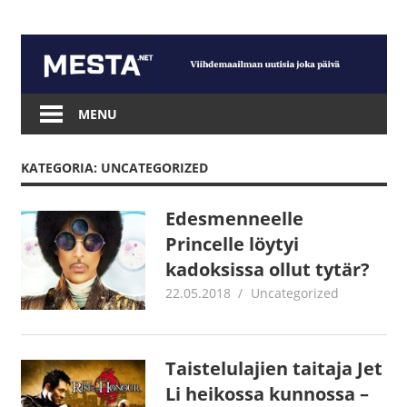
Skip
to
content
Mesta.net
MENU
KATEGORIA: UNCATEGORIZED
Edesmenneelle
Princelle löytyi
kadoksissa ollut tytär?
22.05.2018
Juha Kaunisto
Uncategorized
Taistelulajien taitaja Jet
Li heikossa kunnossa –