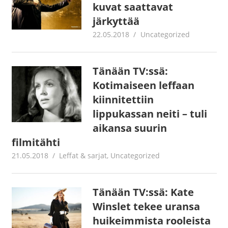
kuvat saattavat
järkyttää
22.05.2018
Juha Kaunisto
Uncategorized
Tänään TV:ssä:
Kotimaiseen leffaan
kiinnitettiin
lippukassan neiti – tuli
aikansa suurin
filmitähti
21.05.2018
Jouni Hirn
Leffat & sarjat
,
Uncategorized
Tänään TV:ssä: Kate
Winslet tekee uransa
huikeimmista rooleista