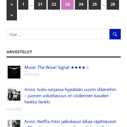
…
…
«
Previous
1
21
22
23
24
25
28
Artikkelien
Posts
Next
»
selaus
Posts
ARVOSTELUT
Muse: The Wow! Signal ★★★★☆
09.07.2026
Arvio: Ivalo-sarjassa hypätään uusiin sfääreihin
– juonen uskottavuus on viidennen kauden
heikko lenkki
30.04.2026
Arvio: Netflix-hitin jatkokausi alkaa räjähtävästi