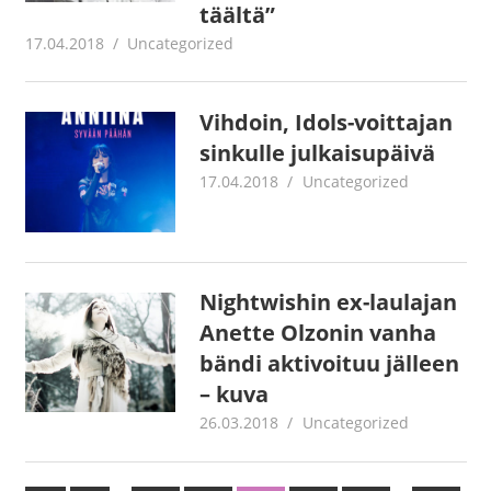
täältä”
17.04.2018
Juha Kaunisto
Uncategorized
Vihdoin, Idols-voittajan
sinkulle julkaisupäivä
17.04.2018
Juha Kaunisto
Uncategorized
Nightwishin ex-laulajan
Anette Olzonin vanha
bändi aktivoituu jälleen
– kuva
26.03.2018
Juha Kaunisto
Uncategorized