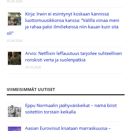
05.04.2026
Kirja: Irwin ei esiintynyt koskaan kännissä
luottomuusikkonsa kanssa: ”Välillä viinaa meni
ja rahaa paloi ilmiliekeissä niin kauan kuin sitä
oli”
03.04.2026
Arvio: Netflixin leffauutuus tarjoilee suhteellisen
ronskisti verta ja suolenpätkiä
20.03.2026
VIIMEISIMMÄT UUTISET
Eppu Normaalin jäähyväiskeikat – nämä biisit
soitettiin torstain keikalla
Aasian Euroviisut kisataan marraskuussa –