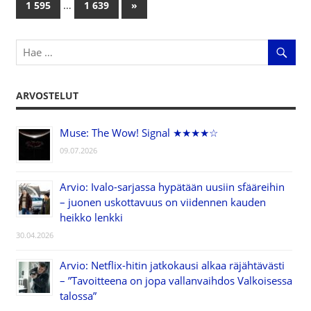
…
1 595
1 639
Next
»
selaus
Posts
ARVOSTELUT
Muse: The Wow! Signal ★★★★☆
09.07.2026
Arvio: Ivalo-sarjassa hypätään uusiin sfääreihin
– juonen uskottavuus on viidennen kauden
heikko lenkki
30.04.2026
Arvio: Netflix-hitin jatkokausi alkaa räjähtävästi
– ”Tavoitteena on jopa vallanvaihdos Valkoisessa
talossa”