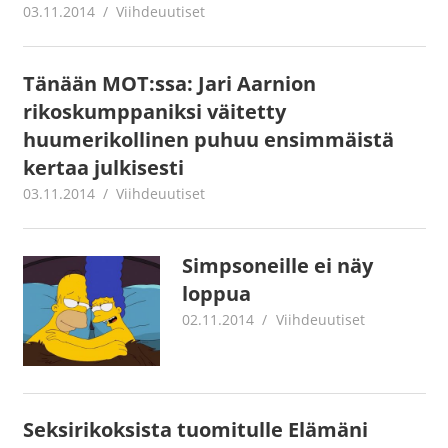
03.11.2014
mestanet
Viihdeuutiset
Tänään MOT:ssa: Jari Aarnion
rikoskumppaniksi väitetty
huumerikollinen puhuu ensimmäistä
kertaa julkisesti
03.11.2014
mestanet
Viihdeuutiset
Simpsoneille ei näy
loppua
02.11.2014
mestanet
Viihdeuutiset
Seksirikoksista tuomitulle Elämäni