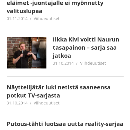
eläimet -juontajalle ei myönnetty
valituslupaa
01.11.2014
mestanet
Viihdeuutiset
Ilkka Kivi voitti Naurun
tasapainon – sarja saa
jatkoa
31.10.2014
mestanet
Viihdeuutiset
Näyttelijätär luki netistä saaneensa
potkut TV-sarjasta
31.10.2014
mestanet
Viihdeuutiset
Putous-tähti luotsaa uutta reality-sarjaa