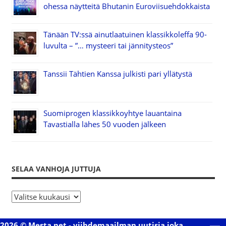
ohessa näytteitä Bhutanin Euroviisuehdokkaista
Tänään TV:ssä ainutlaatuinen klassikkoleffa 90-
luvulta – ”… mysteeri tai jännitysteos”
Tanssii Tähtien Kanssa julkisti pari yllätystä
Suomiprogen klassikkoyhtye lauantaina
Tavastialla lähes 50 vuoden jälkeen
SELAA VANHOJA JUTTUJA
S
e
l
2026 © Mesta.net - viihdemaailman uutisia joka