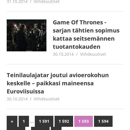
31.10.2014
mestanet
Viihdeuutiset
Game Of Thrones -
sarjan tähtien sopimus
kattaa seitsemännen
tuotantokauden
30.10.2014
mestanet
Viihdeuutiset
Teinilaulajatar joutui avioerokohun
keskelle – paikkasi maineensa
Euroviisuissa
30.10.2014
mestanet
Viihdeuutiset
…
«
Previous
1
1 591
1 592
1 593
1 594
Artikkelien
Posts