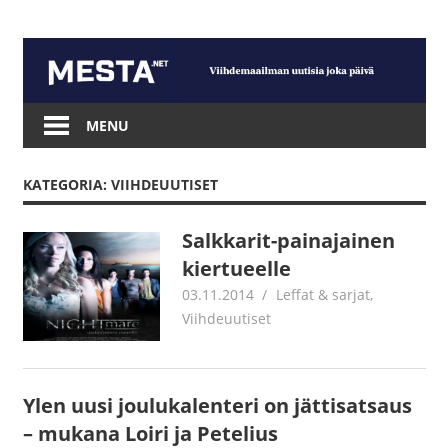
Skip
to
content
Mesta.net
MENU
KATEGORIA: VIIHDEUUTISET
Salkkarit-painajainen
kiertueelle
03.11.2014
mestanet
Leffat & sarjat
,
Viihdeuutiset
Ylen uusi joulukalenteri on jättisatsaus
– mukana Loiri ja Petelius