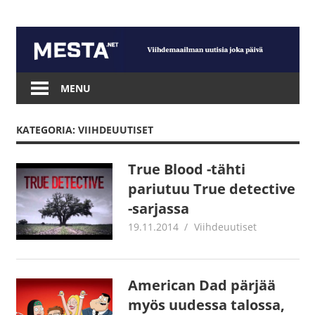
Skip
to
content
Mesta.net
MENU
KATEGORIA: VIIHDEUUTISET
True Blood -tähti
pariutuu True detective
-sarjassa
19.11.2014
mestanet
Viihdeuutiset
American Dad pärjää
myös uudessa talossa,