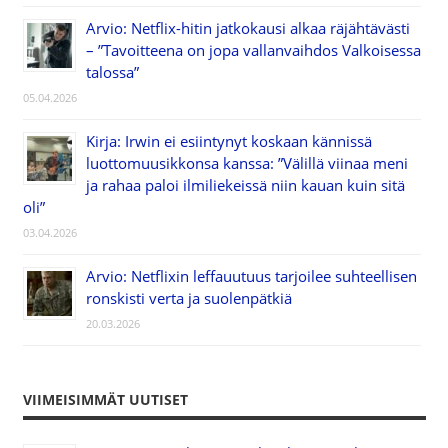
Arvio: Netflix-hitin jatkokausi alkaa räjähtävästi
– ”Tavoitteena on jopa vallanvaihdos Valkoisessa
talossa”
05.04.2026
Kirja: Irwin ei esiintynyt koskaan kännissä
luottomuusikkonsa kanssa: ”Välillä viinaa meni
ja rahaa paloi ilmiliekeissä niin kauan kuin sitä
oli”
03.04.2026
Arvio: Netflixin leffauutuus tarjoilee suhteellisen
ronskisti verta ja suolenpätkiä
20.03.2026
VIIMEISIMMÄT UUTISET