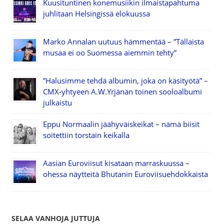
Kuusituntinen konemusiikin ilmaistapahtuma
juhlitaan Helsingissä elokuussa
Marko Annalan uutuus hämmentää – ”Tällaista
musaa ei oo Suomessa aiemmin tehty”
”Halusimme tehdä albumin, joka on käsityötä” –
CMX-yhtyeen A.W.Yrjänän toinen sooloalbumi
julkaistu
Eppu Normaalin jäähyväiskeikat – nämä biisit
soitettiin torstain keikalla
Aasian Euroviisut kisataan marraskuussa –
ohessa näytteitä Bhutanin Euroviisuehdokkaista
SELAA VANHOJA JUTTUJA