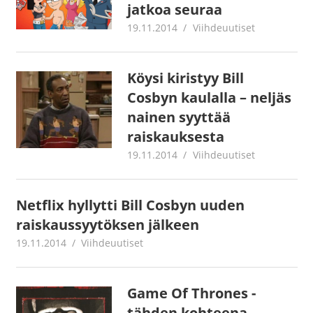
jatkoa seuraa
19.11.2014
mestanet
Viihdeuutiset
Köysi kiristyy Bill
Cosbyn kaulalla – neljäs
nainen syyttää
raiskauksesta
19.11.2014
mestanet
Viihdeuutiset
Netflix hyllytti Bill Cosbyn uuden
raiskaussyytöksen jälkeen
19.11.2014
mestanet
Viihdeuutiset
Game Of Thrones -
tähden kohteena