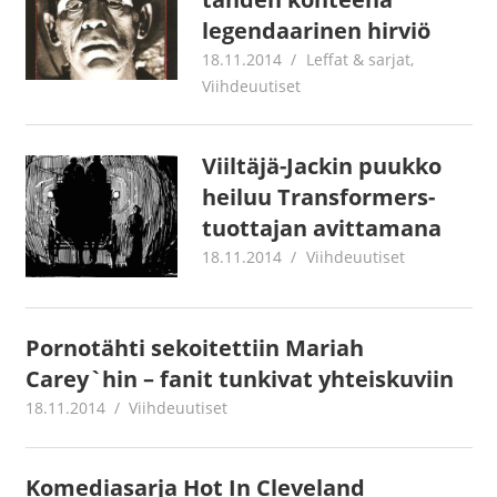
legendaarinen hirviö
18.11.2014
mestanet
Leffat & sarjat
,
Viihdeuutiset
Viiltäjä-Jackin puukko
heiluu Transformers-
tuottajan avittamana
18.11.2014
mestanet
Viihdeuutiset
Pornotähti sekoitettiin Mariah
Carey`hin – fanit tunkivat yhteiskuviin
18.11.2014
mestanet
Viihdeuutiset
Komediasarja Hot In Cleveland