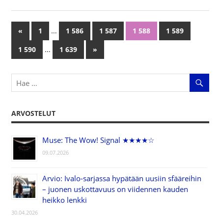
…
«
Previous
1
1 586
1 587
1 588
1 589
Artikkelien
Posts
…
1 590
1 639
Next
»
selaus
Posts
ARVOSTELUT
Muse: The Wow! Signal ★★★★☆
09.07.2026
Arvio: Ivalo-sarjassa hypätään uusiin sfääreihin
– juonen uskottavuus on viidennen kauden
heikko lenkki
30.04.2026