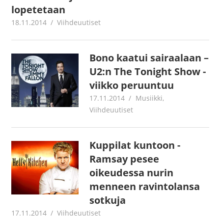
lopetetaan
18.11.2014
mestanet
Viihdeuutiset
Bono kaatui sairaalaan –
U2:n The Tonight Show -
viikko peruuntuu
17.11.2014
mestanet
Musiikki
,
Viihdeuutiset
Kuppilat kuntoon -
Ramsay pesee
oikeudessa nurin
menneen ravintolansa
sotkuja
17.11.2014
mestanet
Viihdeuutiset