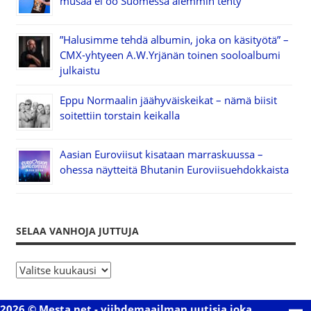
musaa ei oo Suomessa aiemmin tehty”
”Halusimme tehdä albumin, joka on käsityötä” –
CMX-yhtyeen A.W.Yrjänän toinen sooloalbumi
julkaistu
Eppu Normaalin jäähyväiskeikat – nämä biisit
soitettiin torstain keikalla
Aasian Euroviisut kisataan marraskuussa –
ohessa näytteitä Bhutanin Euroviisuehdokkaista
SELAA VANHOJA JUTTUJA
S
e
l
2026 © Mesta.net - viihdemaailman uutisia joka