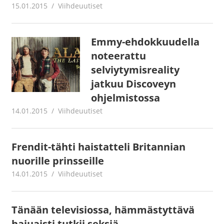
15.01.2015
mestanet
Viihdeuutiset
Emmy-ehdokkuudella
noteerattu
selviytymisreality
jatkuu Discoveyn
ohjelmistossa
14.01.2015
mestanet
Viihdeuutiset
Frendit-tähti haistatteli Britannian
nuorille prinsseille
14.01.2015
mestanet
Viihdeuutiset
Tänään televisiossa, hämmästyttävä
hajuaisti tutkii seksiä