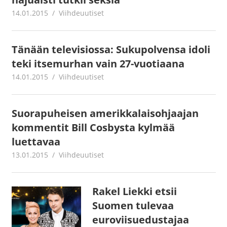
14.01.2015
mestanet
Viihdeuutiset
Tänään televisiossa: Sukupolvensa idoli
teki itsemurhan vain 27-vuotiaana
14.01.2015
mestanet
Viihdeuutiset
Suorapuheisen amerikkalaisohjaajan
kommentit Bill Cosbysta kylmää
luettavaa
13.01.2015
mestanet
Viihdeuutiset
Rakel Liekki etsii
Suomen tulevaa
euroviisuedustajaa