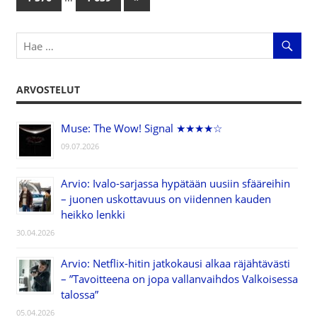
selaus
Posts
ARVOSTELUT
Muse: The Wow! Signal ★★★★☆
09.07.2026
Arvio: Ivalo-sarjassa hypätään uusiin sfääreihin
– juonen uskottavuus on viidennen kauden
heikko lenkki
30.04.2026
Arvio: Netflix-hitin jatkokausi alkaa räjähtävästi
– ”Tavoitteena on jopa vallanvaihdos Valkoisessa
talossa”
05.04.2026