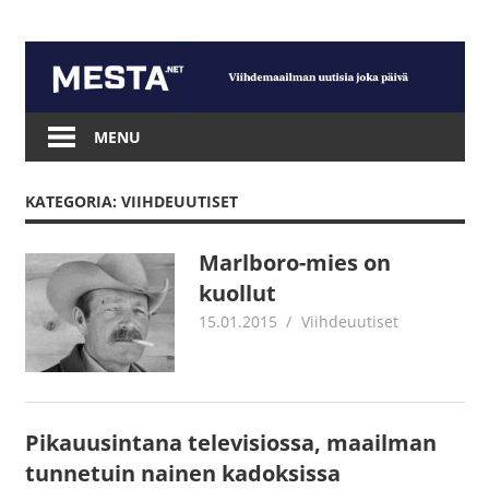
Skip
to
content
Mesta.net
MENU
KATEGORIA: VIIHDEUUTISET
Marlboro-mies on
kuollut
15.01.2015
mestanet
Viihdeuutiset
Pikauusintana televisiossa, maailman
tunnetuin nainen kadoksissa