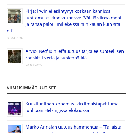
Kirja: Irwin ei esiintynyt koskaan kännissä
luottomuusikkonsa kanssa: ”Välillä viinaa meni
ja rahaa paloi ilmiliekeissä niin kauan kuin sitä
oli”
03.04.2026
Arvio: Netflixin leffauutuus tarjoilee suhteellisen
ronskisti verta ja suolenpätkiä
20.03.2026
VIIMEISIMMÄT UUTISET
Kuusituntinen konemusiikin ilmaistapahtuma
juhlitaan Helsingissä elokuussa
Marko Annalan uutuus hämmentää – ”Tällaista