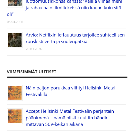
luottomuusikkonsa kanssa: ”Välillä viinaa meni
ja rahaa paloi ilmiliekeissä niin kauan kuin sitä
oli”
03.04.2026
Arvio: Netflixin leffauutuus tarjoilee suhteellisen
ronskisti verta ja suolenpätkiä
20.03.2026
VIIMEISIMMÄT UUTISET
Näin paljon porukkaa viihtyi Hellsinki Metal
Festivalilla
Accept Hellsinki Metal Festivalin perjantain
päänimenä – nämä biisit kuultiin bändin
mittavan 50V-keikan aikana