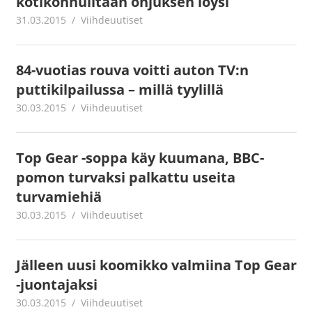
kotikonnuiltaan ohjuksen löysi
31.03.2015
mestanet
Viihdeuutiset
84-vuotias rouva voitti auton TV:n
puttikilpailussa – millä tyylillä
30.03.2015
mestanet
Viihdeuutiset
Top Gear -soppa käy kuumana, BBC-
pomon turvaksi palkattu useita
turvamiehiä
30.03.2015
mestanet
Viihdeuutiset
Jälleen uusi koomikko valmiina Top Gear
-juontajaksi
30.03.2015
mestanet
Viihdeuutiset