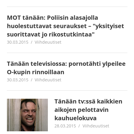
MOT tänään: Poliisin alasajolla
huolestuttavat seuraukset – "yksityiset
suorittavat jo rikostutkintaa"
30.03.2015
mestanet
Viihdeuutiset
Tänään televisiossa: pornotähti ylpeilee
O-kupin rinnoillaan
30.03.2015
mestanet
Viihdeuutiset
Tänään tv:ssä kaikkien
aikojen pelottavin
kauhuelokuva
28.03.2015
mestanet
Viihdeuutiset