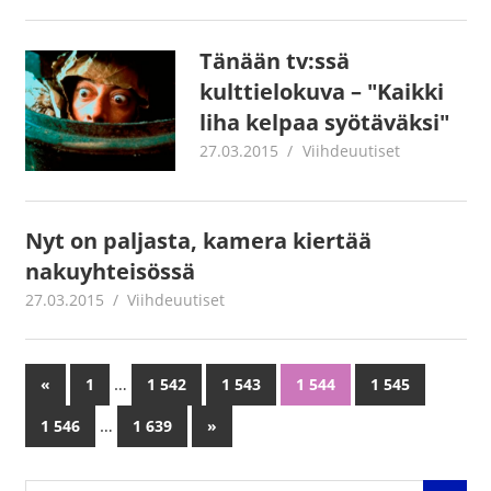
Tänään tv:ssä
kulttielokuva – "Kaikki
liha kelpaa syötäväksi"
27.03.2015
mestanet
Viihdeuutiset
Nyt on paljasta, kamera kiertää
nakuyhteisössä
27.03.2015
mestanet
Viihdeuutiset
…
«
Previous
1
1 542
1 543
1 544
1 545
Artikkelien
Posts
…
1 546
1 639
Next
»
selaus
Posts