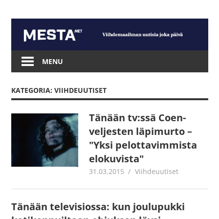
Skip
to
content
Mesta.net
MENU
KATEGORIA: VIIHDEUUTISET
Tänään tv:ssä Coen-
veljesten läpimurto –
"Yksi pelottavimmista
elokuvista"
31.03.2015
mestanet
Viihdeuutiset
Tänään televisiossa: kun joulupukki