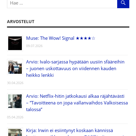
ARVOSTELUT
Muse: The Wow! Signal ★★★★☆
09.07.2026
Arvio: Ivalo-sarjassa hypätään uusiin sfääreihin
– juonen uskottavuus on viidennen kauden
heikko lenkki
30.04.2026
Arvio: Netflix-hitin jatkokausi alkaa räjähtävästi
– ”Tavoitteena on jopa vallanvaihdos Valkoisessa
talossa”
05.04.2026
Kirja: Irwin ei esiintynyt koskaan kännissä