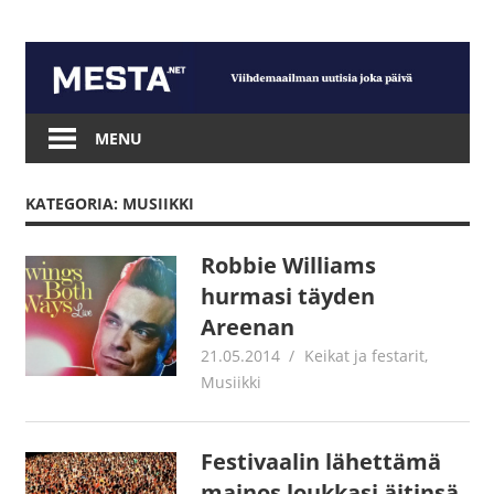
Skip
to
content
Mesta.net
MENU
KATEGORIA: MUSIIKKI
Robbie Williams
hurmasi täyden
Areenan
21.05.2014
mestanet
Keikat ja festarit
,
Musiikki
Festivaalin lähettämä
mainos loukkasi äitinsä