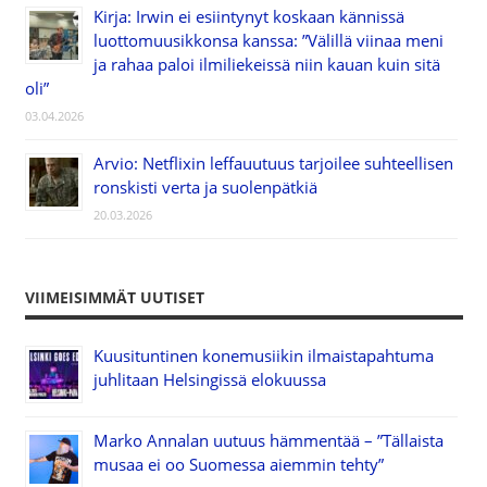
Kirja: Irwin ei esiintynyt koskaan kännissä
luottomuusikkonsa kanssa: ”Välillä viinaa meni
ja rahaa paloi ilmiliekeissä niin kauan kuin sitä
oli”
03.04.2026
Arvio: Netflixin leffauutuus tarjoilee suhteellisen
ronskisti verta ja suolenpätkiä
20.03.2026
VIIMEISIMMÄT UUTISET
Kuusituntinen konemusiikin ilmaistapahtuma
juhlitaan Helsingissä elokuussa
Marko Annalan uutuus hämmentää – ”Tällaista
musaa ei oo Suomessa aiemmin tehty”