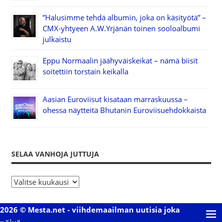
”Halusimme tehdä albumin, joka on käsityötä” –
CMX-yhtyeen A.W.Yrjänän toinen sooloalbumi
julkaistu
Eppu Normaalin jäähyväiskeikat – nämä biisit
soitettiin torstain keikalla
Aasian Euroviisut kisataan marraskuussa –
ohessa näytteitä Bhutanin Euroviisuehdokkaista
SELAA VANHOJA JUTTUJA
S
e
l
2026 © Mesta.net - viihdemaailman uutisia joka
a