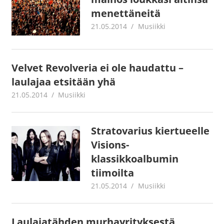
menettäneitä
21.05.2014
mestanet
Musiikki
Velvet Revolveria ei ole haudattu –
laulajaa etsitään yhä
21.05.2014
mestanet
Musiikki
Stratovarius kiertueelle
Visions-
klassikkoalbumin
tiimoilta
21.05.2014
mestanet
Musiikki
Laulajatähden murhayrityksestä