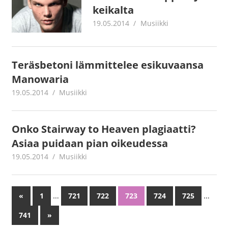
keikalta
19.05.2014
mestanet
Musiikki
Teräsbetoni lämmittelee esikuvaansa
Manowaria
19.05.2014
mestanet
Musiikki
Onko Stairway to Heaven plagiaatti?
Asiaa puidaan pian oikeudessa
19.05.2014
mestanet
Musiikki
…
…
«
Previous
1
721
722
723
724
725
Artikkelien
Posts
741
Next
»
selaus
Posts