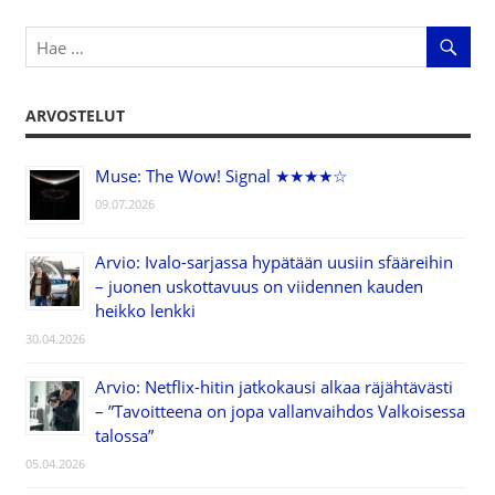
ARVOSTELUT
Muse: The Wow! Signal ★★★★☆
09.07.2026
Arvio: Ivalo-sarjassa hypätään uusiin sfääreihin
– juonen uskottavuus on viidennen kauden
heikko lenkki
30.04.2026
Arvio: Netflix-hitin jatkokausi alkaa räjähtävästi
– ”Tavoitteena on jopa vallanvaihdos Valkoisessa
talossa”
05.04.2026